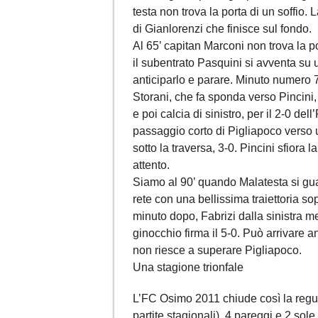
testa non trova la porta di un soffio.
di Gianlorenzi che finisce sul fondo.
Al 65’ capitan Marconi non trova la p
il subentrato Pasquini si avventa su 
anticiparlo e parare. Minuto numero 7
Storani, che fa sponda verso Pincini, 
e poi calcia di sinistro, per il 2-0 del
passaggio corto di Pigliapoco verso u
sotto la traversa, 3-0. Pincini sfiora 
attento.
Siamo al 90’ quando Malatesta si gua
rete con una bellissima traiettoria sop
minuto dopo, Fabrizi dalla sinistra m
ginocchio firma il 5-0. Può arrivare a
non riesce a superare Pigliapoco.
Una stagione trionfale
L’FC Osimo 2011 chiude così la regula
partite stagionali), 4 pareggi e 2 sole