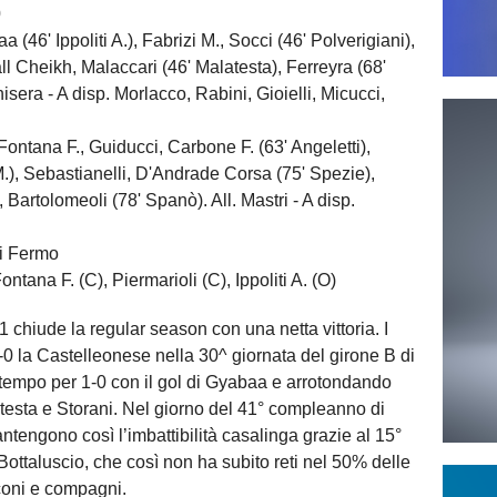
0
46' Ippoliti A.), Fabrizi M., Socci (46' Polverigiani),
ll Cheikh, Malaccari (46' Malatesta), Ferreyra (68'
nisera - A disp. Morlacco, Rabini, Gioielli, Micucci,
ana F., Guiducci, Carbone F. (63' Angeletti),
.), Sebastianelli, D'Andrade Corsa (75' Spezie),
 Bartolomeoli (78' Spanò). All. Mastri - A disp.
di Fermo
tana F. (C), Piermarioli (C), Ippoliti A. (O)
 chiude la regular season con una netta vittoria. I
5-0 la Castelleonese nella 30^ giornata del girone B di
tempo per 1-0 con il gol di Gyabaa e arrotondando
latesta e Storani. Nel giorno del 41° compleanno di
tengono così l’imbattibilità casalinga grazie al 15°
ottaluscio, che così non ha subito reti nel 50% delle
coni e compagni.