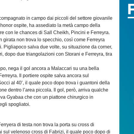
ccompagnato in campo dai piccoli del settore giovanile
e honor ospite, ha assediato la metà campo della
re con le chances di Sall Cheikh, Pincini e Ferreyra.
in girata non trova lo specchio, così come Ferreyra
ti. Pigliapoco salva due volte, su situazione da corner,
i, dopo due triangolazioni con Storani e Ferreyra, tira
o, nega il gol ancora a Malaccari su una bella
erreyra. Il portiere ospite salva ancora sul
occi al 40’, il quale poco dopo trova i guantoni della
e dentro l’area piccola. Il gol, però, arriva qualche
trova Gyabaa che con un piattone chirurgico in
gli spogliatoi.
erryera di testa non trova la porta su cross di
i sul velenoso cross di Fabrizi, il quale poco dopo di