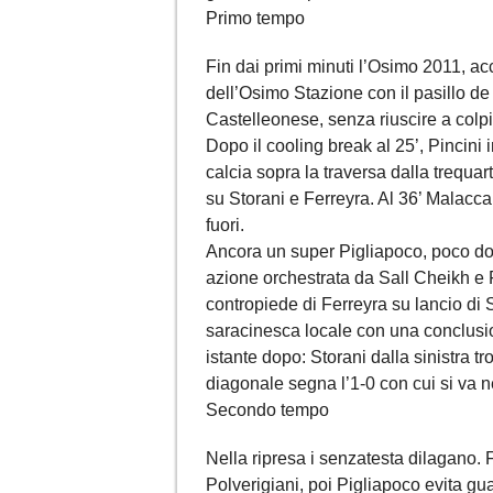
Primo tempo
Fin dai primi minuti l’Osimo 2011, a
dell’Osimo Stazione con il pasillo d
Castelleonese, senza riuscire a colpi
Dopo il cooling break al 25’, Pincini 
calcia sopra la traversa dalla trequar
su Storani e Ferreyra. Al 36’ Malaccar
fuori.
Ancora un super Pigliapoco, poco dop
azione orchestrata da Sall Cheikh e F
contropiede di Ferreyra su lancio di S
saracinesca locale con una conclusion
istante dopo: Storani dalla sinistra 
diagonale segna l’1-0 con cui si va ne
Secondo tempo
Nella ripresa i senzatesta dilagano. F
Polverigiani, poi Pigliapoco evita gua