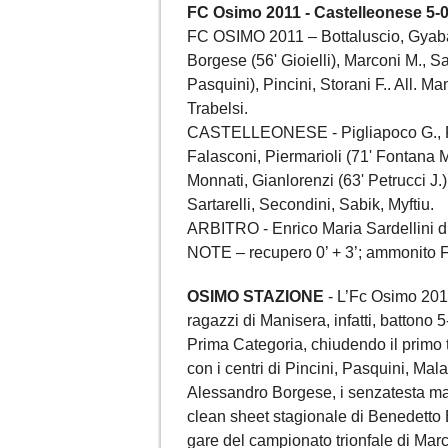
FC Osimo 2011 - Castelleonese 5-
FC OSIMO 2011 – Bottaluscio, Gyabaa (
Borgese (56' Gioielli), Marconi M., Sa
Pasquini), Pincini, Storani F.. All. Ma
Trabelsi.
CASTELLEONESE - Pigliapoco G., Font
Falasconi, Piermarioli (71' Fontana M
Monnati, Gianlorenzi (63' Petrucci J.),
Sartarelli, Secondini, Sabik, Myftiu.
ARBITRO - Enrico Maria Sardellini 
NOTE – recupero 0’ + 3’; ammonito Fon
OSIMO STAZIONE
- L’Fc Osimo 2011
ragazzi di Manisera, infatti, battono 
Prima Categoria, chiudendo il primo 
con i centri di Pincini, Pasquini, Ma
Alessandro Borgese, i senzatesta man
clean sheet stagionale di Benedetto B
gare del campionato trionfale di Mar