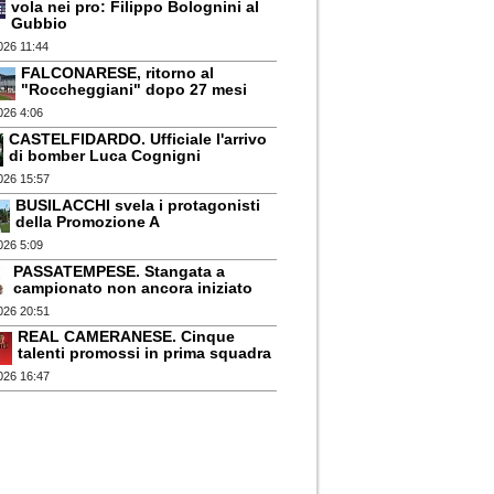
vola nei pro: Filippo Bolognini al
Gubbio
026 11:44
FALCONARESE, ritorno al
"Roccheggiani" dopo 27 mesi
026 4:06
CASTELFIDARDO. Ufficiale l'arrivo
di bomber Luca Cognigni
026 15:57
BUSILACCHI svela i protagonisti
della Promozione A
026 5:09
PASSATEMPESE. Stangata a
campionato non ancora iniziato
026 20:51
REAL CAMERANESE. Cinque
talenti promossi in prima squadra
026 16:47