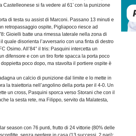
 La Castelleonese si fa vedere al 61’ con la punizione
orta di testa su assist di Marconi. Passano 13 minuti e
un retropassaggio ospite, Pigliapoco riesce ad
8: Gioielli batte una rimessa laterale nella zona di
il quale disorienta l’avversario con una finta di destro
l’FC Osimo. All’84° il tris: Pasquini intercetta un
n difensore e con un tiro forte spacca la porta poco
la doppietta poco dopo, ma stavolta il portiere ospite è
dagna un calcio di punizione dal limite e lo mette in
ra la traiettoria nell’angolino della porta per il 4-0. Un
ette un cross, Pasquini sporca verso Storani che con il
nche la sesta rete, ma Filippo, servito da Malatesta,
r season con 76 punti, frutto di 24 vittorie (80% delle
 sconfitte, senza perdere in casa (13 successi, 2 pari):