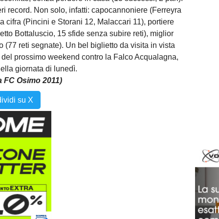
 record. Non solo, infatti: capocannoniere (Ferreyra
pia cifra (Pincini e Storani 12, Malaccari 11), portiere
o Bottaluscio, 15 sfide senza subire reti), miglior
o (77 reti segnate). Un bel biglietto da visita in vista
ale del prossimo weekend contro la Falco Acqualagna,
ella giornata di lunedì.
pa FC Osimo 2011)
ividi su X