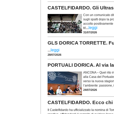
CASTELFIDARDO. Gli Ultras t
Con un comunicato diff
sugli spalti dopo la p
accolto positivamente i
...
leggi
tif
31/07/2026
GLS DORICA TORRETTE. Fusco 
...
leggi
28/07/2026
PORTUALI DORICA. Al via la 
ANCONA – Quel rito in
alla Casa del Portuale
verso la nuova stagio
l’ambiente: passione, i
24/07/2026
CASTELFIDARDO. Ecco chi è 
Il Castelfidardo ha ufficializzato la nomina di