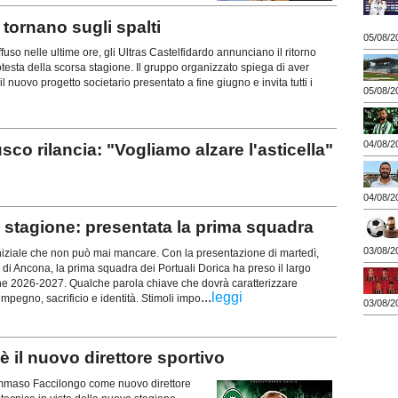
ornano sugli spalti
05/08/2
uso nelle ultime ore, gli Ultras Castelfidardo annunciano il ritorno
rotesta della scorsa stagione. Il gruppo organizzato spiega di aver
l nuovo progetto societario presentato a fine giugno e invita tutti i
05/08/2
04/08/2
rilancia: "Vogliamo alzare l'asticella"
04/08/2
stagione: presentata la prima squadra
03/08/2
iziale che non può mai mancare. Con la presentazione di martedì,
 di Ancona, la prima squadra dei Portuali Dorica ha preso il largo
ne 2026-2027. Qualche parola chiave che dovrà caratterizzare
...
leggi
mpegno, sacrificio e identità. Stimoli impo
03/08/2
il nuovo direttore sportivo
 Tommaso Faccilongo come nuovo direttore