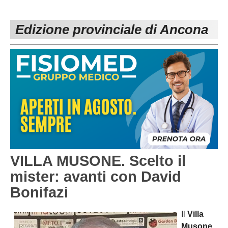
PESARO URBINO
PROMOZIONE
DIRETTA
Edizione provinciale di Ancona
Carica la tua Rosa
1^ CATEGORIA
2^ CATEGORIA
3^ CATEGORIA
GIOVANILI
VILLA MUSONE. Scelto il
mister: avanti con David
Bonifazi
Il
Villa
Musone