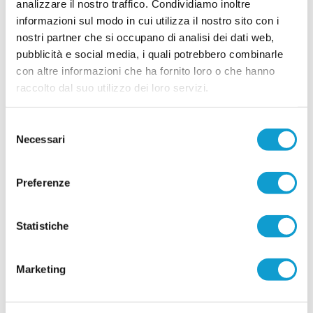
Il Villa Musone prosegue la costruzione della
analizzare il nostro traffico. Condividiamo inoltre
rosa in vista della stagione 2026-2027, puntando
informazioni sul modo in cui utilizza il nostro sito con i
sulla continuità del gruppo e su alcuni innesti
nostri partner che si occupano di analisi dei dati web,
mirati. La società gialloblù conferma gran parte
...
leggi
dell'ossatura della p
pubblicità e social media, i quali potrebbero combinarle
15/07/2026
con altre informazioni che ha fornito loro o che hanno
raccolto dal suo utilizzo dei loro servizi.
Vai all'edizione provinciale
Selezione
Necessari
del
consenso
Preferenze
Statistiche
Marketing