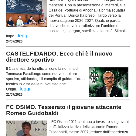
mancare. Con la presentazione di martedì, alla
Casa del Portuale di Ancona, la prima squadra
dei Portuali Dorica ha preso il largo verso la
nuova stagione 2026-2027. Qualche parola
chiave che dovrà caratterizzare l’ambiente:
passione, impegno, sacrificio e identità. Stimoli
...
leggi
impo
24/07/2026
CASTELFIDARDO. Ecco chi è il nuovo
direttore sportivo
Il Castelfidardo ha ufficializzato la nomina di
Tommaso Faccilongo come nuovo direttore
sportivo, affidandogli il compito di guidare l'area
tecnica in vista della nuova stagione.
...
leggi
Origin
21/07/2026
FC OSIMO. Tesserato il giovane attacante
Romeo Guidobaldi
L'FC Osimo 2011 continua a investire sui giovani
e ufficializza l'arrivo dell'attaccante Romeo
Guidobaldi, classe 2007, reduce dall'esperienza