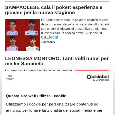
SAMPAOLESE cala il poker: esperienza e
giovani per la nuova stagione
La Sampaolese cala un poker di acquisti in vista
della prossima stagione, rinforzando tutti i reparti
con un mix di giovani di prospettiva ed elementi
di esperienza. In attacco arriva Giuseppe Di
...
leggi
Cat
15/07/2026
LEONESSA MONTORO. Tanti volti nuovi per
mister Santinelli
La Leonessa Montoro è molto attiva sul mercato e
presenta i primi acquisti in vista della prossima
stagione. Il direttore sportivo Giancarlo Tateo ha
costruito una rosa che unisce giovani di
...
leggi
prospettiva ed elemen
15/07/2026
Questo sito web utilizza i cookie
VILLA MUSONE molto attivo sul mercato: le
Utilizziamo i cookie per personalizzare contenuti ed
ultime novità
annunci, per fornire funzionalità dei social media e per