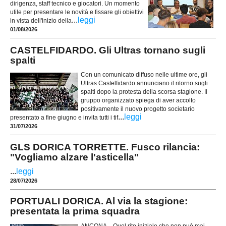
dirigenza, staff tecnico e giocatori. Un momento
utile per presentare le novità e fissare gli obiettivi
...
leggi
in vista dell'inizio della
01/08/2026
CASTELFIDARDO. Gli Ultras tornano sugli
spalti
Con un comunicato diffuso nelle ultime ore, gli
Ultras Castelfidardo annunciano il ritorno sugli
spalti dopo la protesta della scorsa stagione. Il
gruppo organizzato spiega di aver accolto
positivamente il nuovo progetto societario
...
leggi
presentato a fine giugno e invita tutti i tif
31/07/2026
GLS DORICA TORRETTE. Fusco rilancia:
"Vogliamo alzare l'asticella"
...
leggi
28/07/2026
PORTUALI DORICA. Al via la stagione:
presentata la prima squadra
ANCONA – Quel rito iniziale che non può mai