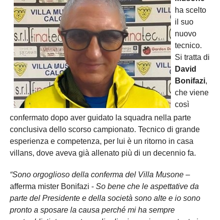
ha scelto
il suo
nuovo
tecnico.
Si tratta di
David
Bonifazi
,
che viene
così
confermato dopo aver guidato la squadra nella parte
conclusiva dello scorso campionato. Tecnico di grande
esperienza e competenza, per lui è un ritorno in casa
villans, dove aveva già allenato più di un decennio fa.
“Sono orgoglioso della conferma del Villa Musone
–
afferma mister Bonifazi -
So bene che le aspettative da
parte del Presidente e della società sono alte e io sono
pronto a sposare la causa perché mi ha sempre