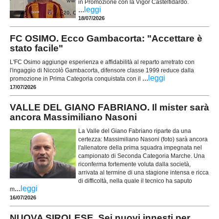
in Promozione con la Vigor Castelfidardo.
...
leggi
18/07/2026
FC OSIMO. Ecco Gambacorta: "Accettare è
stato facile"
L'FC Osimo aggiunge esperienza e affidabilità al reparto arretrato con
l'ingaggio di Niccolò Gambacorta, difensore classe 1999 reduce dalla
...
leggi
promozione in Prima Categoria conquistata con il
17/07/2026
VALLE DEL GIANO FABRIANO. Il mister sarà
ancora Massimiliano Nasoni
La Valle del Giano Fabriano riparte da una
certezza: Massimiliano Nasoni (foto) sarà ancora
l'allenatore della prima squadra impegnata nel
campionato di Seconda Categoria Marche. Una
riconferma fortemente voluta dalla società,
arrivata al termine di una stagione intensa e ricca
di difficoltà, nella quale il tecnico ha saputo
...
leggi
m
16/07/2026
NUOVA SIROLESE. Sei nuovi innesti per