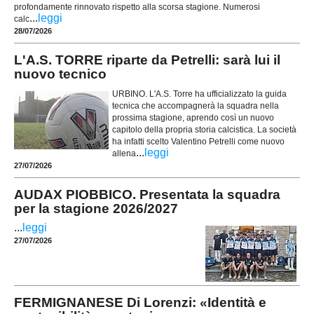
profondamente rinnovato rispetto alla scorsa stagione. Numerosi
...
leggi
calc
28/07/2026
L'A.S. TORRE riparte da Petrelli: sarà lui il
nuovo tecnico
URBINO. L'A.S. Torre ha ufficializzato la guida
tecnica che accompagnerà la squadra nella
prossima stagione, aprendo così un nuovo
capitolo della propria storia calcistica. La società
ha infatti scelto Valentino Petrelli come nuovo
...
leggi
allena
27/07/2026
AUDAX PIOBBICO. Presentata la squadra
per la stagione 2026/2027
...
leggi
27/07/2026
FERMIGNANESE Di Lorenzi: «Identità e