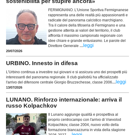
sostenibilità per stupire ancora»
FERMIGNANO. L'Unione Sportiva Fermignanese
rappresenta una delle realtà più appassionanti e
radicate del panorama calcistico marchigiano.
Tra il calore della tifoseria di Fermignano e una
gestione attenta ai valori del territorio, il club
affronta il massimo campionato regionale con
idee chiare e grande entusiasmo. Le parole del
...
leggi
Direttore Generale
20/07/2026
URBINO. Innesto in difesa
L'Urbino continua a investire sui giovani e si assicura uno dei prospetti più
interessanti del panorama regionale. Il club gialloblù ha ufficializzato
...
leggi
l'arrivo del difensore centrale Giorgio Bruzzechesse, classe 2006
13/07/2026
LUNANO. Rinforzo internazionale: arriva il
russo Kolpachkov
Il Lunano aggiunge qualità e prospettiva al
proprio centrocampo con l'arrivo di Vsevolod
Kolpachkov, classe 2004, nuovo volto della
formazione biancazzurra in vista della stagione
...
leggi
2026-2027.