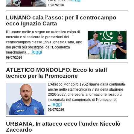
10/07/2026
LUNANO cala l'asso: per il centrocampo
ecco Ignazio Carta
Il Lunano mette a segno un autentico colpo di
mercato e si assicura le prestazioni del
centrocampista classe 1991 Ignazio Carta, uno
dei profili più prestigiosi dell'Eccellenza
...
leggi
marchigiana.
09/07/2026
ATLETICO MONDOLFO. Ecco lo staff
tecnico per la Promozione
L'Atletico Mondolfo 1952 riparte dalla continuità
anche nello staff tecnico in vista della stagione
2026-2027, che vedrà la formazione rossoblù
impegnata nel campionato di Promozione.
...
leggi
08/07/2026
URBANIA. In attacco ecco l'under Niccolò
Zaccardo