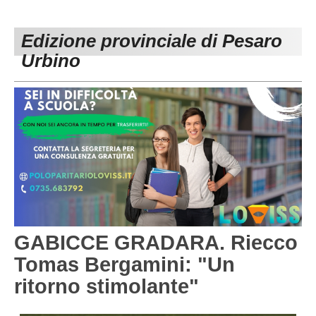
PESARO URBINO
PROMOZIONE
DIRETTA
Edizione provinciale di Pesaro
Carica la tua Rosa
1^ CATEGORIA
Urbino
2^ CATEGORIA
3^ CATEGORIA
GIOVANILI
GABICCE GRADARA. Riecco
Tomas Bergamini: "Un
ritorno stimolante"