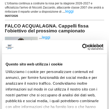
L'Urbania continua a costruire la rosa per la stagione 2026-2027 e
ufficializza l'arrivo di Niccolò Zaccardo, attaccante classe 2007 che andrà a
...
leggi
rinforzare il reparto under a disposizione di
06/07/2026
FALCO ACQUALAGNA. Cappelli fissa
l'obiettivo del prossimo campionato
...
leggi
06/07/2026
Questo sito web utilizza i cookie
K-SPORT MONTECCHIO GALLO. Sulla
Utilizziamo i cookie per personalizzare contenuti ed
fascia arriva il giovane Valmori
annunci, per fornire funzionalità dei social media e per
Il K-Sport Montecchio Gallo investe sugli under e
analizzare il nostro traffico. Condividiamo inoltre
ufficializza l'arrivo di Matteo Valmori, laterale
informazioni sul modo in cui utilizza il nostro sito con i
mancino classe 2006 che andrà a rinforzare la
nostri partner che si occupano di analisi dei dati web,
rosa in vista della prossima stagione. Cresciuto
...
leggi
nel settore giova
pubblicità e social media, i quali potrebbero combinarle
29/06/2026
con altre informazioni che ha fornito loro o che hanno