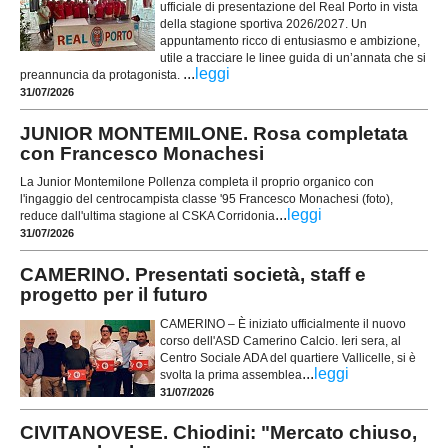
ufficiale di presentazione del Real Porto in vista
della stagione sportiva 2026/2027. Un
appuntamento ricco di entusiasmo e ambizione,
utile a tracciare le linee guida di un’annata che si
...
leggi
preannuncia da protagonista.
31/07/2026
JUNIOR MONTEMILONE. Rosa completata
con Francesco Monachesi
La Junior Montemilone Pollenza completa il proprio organico con
l'ingaggio del centrocampista classe '95 Francesco Monachesi (foto),
...
leggi
reduce dall'ultima stagione al CSKA Corridonia
31/07/2026
CAMERINO. Presentati società, staff e
progetto per il futuro
CAMERINO – È iniziato ufficialmente il nuovo
corso dell'ASD Camerino Calcio. Ieri sera, al
Centro Sociale ADA del quartiere Vallicelle, si è
...
leggi
svolta la prima assemblea
31/07/2026
CIVITANOVESE. Chiodini: "Mercato chiuso,