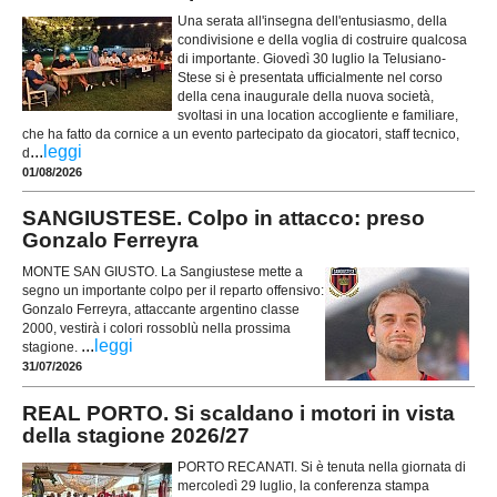
Una serata all'insegna dell'entusiasmo, della
condivisione e della voglia di costruire qualcosa
di importante. Giovedì 30 luglio la Telusiano-
Stese si è presentata ufficialmente nel corso
della cena inaugurale della nuova società,
svoltasi in una location accogliente e familiare,
che ha fatto da cornice a un evento partecipato da giocatori, staff tecnico,
...
leggi
d
01/08/2026
SANGIUSTESE. Colpo in attacco: preso
Gonzalo Ferreyra
MONTE SAN GIUSTO. La Sangiustese mette a
segno un importante colpo per il reparto offensivo:
Gonzalo Ferreyra, attaccante argentino classe
2000, vestirà i colori rossoblù nella prossima
...
leggi
stagione.
31/07/2026
REAL PORTO. Si scaldano i motori in vista
della stagione 2026/27
PORTO RECANATI. Si è tenuta nella giornata di
mercoledì 29 luglio, la conferenza stampa