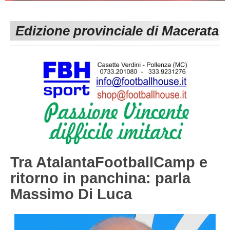
PESARO URBINO
PROMOZIONE
DIRETTA
Edizione provinciale di Macerata
Carica la tua Rosa
1^ CATEGORIA
2^ CATEGORIA
3^ CATEGORIA
GIOVANILI
Tra AtalantaFootballCamp e
ritorno in panchina: parla
Massimo Di Luca