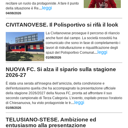
recitare un ruolo da protagoniste. A fare il punto
...
leggi
della situazione è Re
04/08/2026
CIVITANOVESE. Il Polisportivo si rifà il look
La Civitanovese prosegue il percorso di rilancio
anche fuori dal campo. La società rossoblù ha
comunicato che sono in fase di completamento i
lavori di ristrutturazione e riqualificazione degli
...
leggi
spazi del Polisportivo Comunal
01/08/2026
NUOVA FC. Si alza il sipario sulla stagione
2026-27
È stata una serata all'insegna dell’amicizia, della condivisione e
dell'entusiasmo quella che ha accompagnato la presentazione ufficiale
della stagione 2026/2027 della Nuova FC, pronta ad affrontare il suo
secondo campionato di Terza Categoria. L'evento, ospitato presso l'oratorio
...
leggi
di Chiesanuova, ha visto protagoniste le tr
01/08/2026
TELUSIANO-STESE. Ambizione ed
entusiasmo alla presentazione