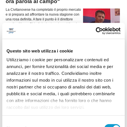
ora parola al campo"
La Civitanovese ha completato il proprio mercato
e si prepara ad affrontare la nuova stagione con
una rosa definita. A fare il punto è il direttore
sportivo Mauro Chiodini, che traccia un bilancio
...
leggi
del lavoro svolto e guard
30/07/2026
L'AURORA TREIA si presenta con
entusiasmo e grandi ambizioni
Questo sito web utilizza i cookie
...
leggi
Utilizziamo i cookie per personalizzare contenuti ed
29/07/2026
annunci, per fornire funzionalità dei social media e per
analizzare il nostro traffico. Condividiamo inoltre
informazioni sul modo in cui utilizza il nostro sito con i
nostri partner che si occupano di analisi dei dati web,
VIGOR MACERATA. Si riparte da tante
riconferme e tre volti nuovi
pubblicità e social media, i quali potrebbero combinarle
con altre informazioni che ha fornito loro o che hanno
Nelle foto (da sx): Kheder, Camilloni e Demaj La Vigor Macerata è pronta a
voltare pagina e a prepararsi alla sua prima storica stagione nel
raccolto dal suo utilizzo dei loro servizi.
campionato di Prima Categoria. Dopo il grave lutto che ha colpito la società
nelle scorse settimane, il club guarda avanti con determinazione, senza
...
leggi
dimenticare chi continuerà a rapp
Selezione
30/07/2026