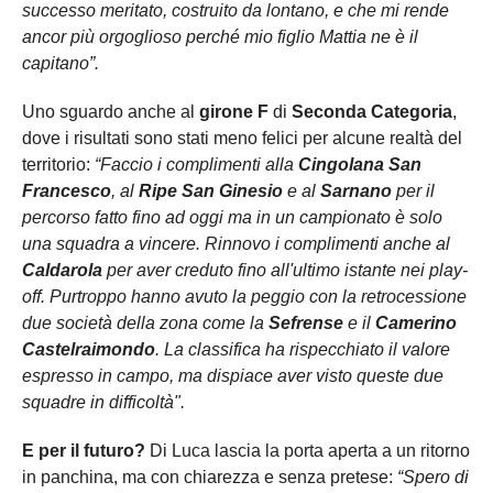
successo meritato, costruito da lontano, e che mi rende
ancor più orgoglioso perché mio figlio Mattia ne è il
capitano”.
Uno sguardo anche al
girone F
di
Seconda Categoria
,
dove i risultati sono stati meno felici per alcune realtà del
territorio:
“Faccio i complimenti alla
Cingolana San
Francesco
, al
Ripe San Ginesio
e al
Sarnano
per il
percorso fatto fino ad oggi ma in un campionato è solo
una squadra a vincere. Rinnovo i complimenti anche al
Caldarola
per aver creduto fino all'ultimo istante nei play-
off. Purtroppo hanno avuto la peggio con la retrocessione
due società della zona come la
Sefrense
e il
Camerino
Castelraimondo
. La classifica ha rispecchiato il valore
espresso in campo, ma dispiace aver visto queste due
squadre in difficoltà".
E per il futuro?
Di Luca lascia la porta aperta a un ritorno
in panchina, ma con chiarezza e senza pretese:
“Spero di