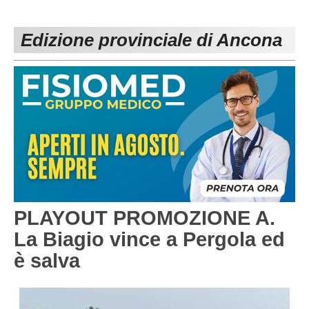
PESARO URBINO
PROMOZIONE
DIRETTA
Edizione provinciale di Ancona
Carica la tua Rosa
1^ CATEGORIA
2^ CATEGORIA
3^ CATEGORIA
GIOVANILI
PLAYOUT PROMOZIONE A.
La Biagio vince a Pergola ed
è salva