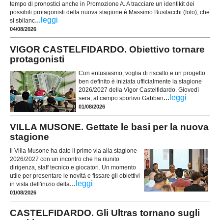
tempo di pronostici anche in Promozione A. A tracciare un identikit dei
possibili protagonisti della nuova stagione è Massimo Busilacchi (foto), che
...
leggi
si sbilanc
04/08/2026
VIGOR CASTELFIDARDO. Obiettivo tornare
protagonisti
Con entusiasmo, voglia di riscatto e un progetto
ben definito è iniziata ufficialmente la stagione
2026/2027 della Vigor Castelfidardo. Giovedì
...
leggi
sera, al campo sportivo Gabban
01/08/2026
VILLA MUSONE. Gettate le basi per la nuova
stagione
Il Villa Musone ha dato il primo via alla stagione
2026/2027 con un incontro che ha riunito
dirigenza, staff tecnico e giocatori. Un momento
utile per presentare le novità e fissare gli obiettivi
...
leggi
in vista dell'inizio della
01/08/2026
CASTELFIDARDO. Gli Ultras tornano sugli