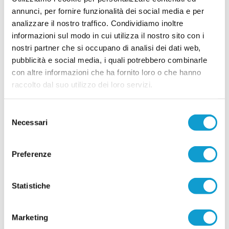
L'FC Osimo aggiunge esperienza e affidabilità al reparto arretrato con
annunci, per fornire funzionalità dei social media e per
l'ingaggio di Niccolò Gambacorta, difensore classe 1999 reduce dalla
analizzare il nostro traffico. Condividiamo inoltre
...
leggi
promozione in Prima Categoria conquistata con il
17/07/2026
informazioni sul modo in cui utilizza il nostro sito con i
nostri partner che si occupano di analisi dei dati web,
VALLE DEL GIANO FABRIANO. Il mister sarà
pubblicità e social media, i quali potrebbero combinarle
ancora Massimiliano Nasoni
con altre informazioni che ha fornito loro o che hanno
La Valle del Giano Fabriano riparte da una
raccolto dal suo utilizzo dei loro servizi.
certezza: Massimiliano Nasoni (foto) sarà ancora
l'allenatore della prima squadra impegnata nel
campionato di Seconda Categoria Marche. Una
Selezione
riconferma fortemente voluta dalla società,
Necessari
arrivata al termine di una stagione intensa e ricca
del
di difficoltà, nella quale il tecnico ha saputo
consenso
...
leggi
m
16/07/2026
Preferenze
NUOVA SIROLESE. Sei nuovi innesti per
alzare l'asticella
Statistiche
...
leggi
16/07/2026
Marketing