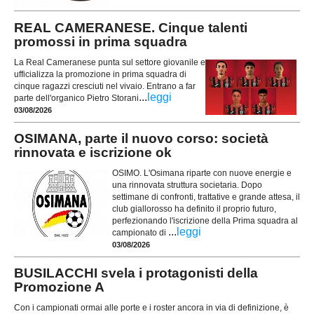
REAL CAMERANESE. Cinque talenti
promossi in prima squadra
La Real Cameranese punta sul settore giovanile e
ufficializza la promozione in prima squadra di
cinque ragazzi cresciuti nel vivaio. Entrano a far
...
leggi
parte dell'organico Pietro Storani
03/08/2026
OSIMANA, parte il nuovo corso: società
rinnovata e iscrizione ok
OSIMO. L'Osimana riparte con nuove energie e
una rinnovata struttura societaria. Dopo
settimane di confronti, trattative e grande attesa, il
club giallorosso ha definito il proprio futuro,
perfezionando l'iscrizione della Prima squadra al
...
leggi
campionato di
03/08/2026
BUSILACCHI svela i protagonisti della
Promozione A
Con i campionati ormai alle porte e i roster ancora in via di definizione, è