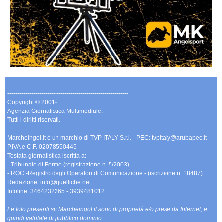
-------------------------------------------------------------
Copyright © 2001-
Agenzia Giornalistica Multimediale.
Tutti i diritti riservati.
Marcheingol.it è un marchio di TVP ITALY S.r.l. - PEC: tvpitaly@arubapec.it
P.IVA e C.F. 02078550445
Testata giornalistica iscritta a:
- Tribunale di Fermo (registrazione n. 5/2003)
- ROC -Registro degli Operatori di Comunicazione - (iscrizione n. 18487)
Redazione: info@quelliche.net
Infoline: 3464232265 - 3939481012
Le foto presenti su Marcheingol.it sono di proprietà e/o prese da Internet, e
quindi valutate di pubblico dominio.