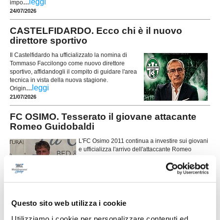
...
leggi
impo
24/07/2026
CASTELFIDARDO. Ecco chi è il nuovo
direttore sportivo
Il Castelfidardo ha ufficializzato la nomina di
Tommaso Faccilongo come nuovo direttore
sportivo, affidandogli il compito di guidare l'area
tecnica in vista della nuova stagione.
...
leggi
Origin
21/07/2026
FC OSIMO. Tesserato il giovane attacante
Romeo Guidobaldi
L'FC Osimo 2011 continua a investire sui giovani
e ufficializza l'arrivo dell'attaccante Romeo
Guidobaldi, classe 2007, reduce dall'esperienza
in Promozione con la Vigor Castelfidardo.
...
leggi
18/07/2026
FC OSIMO. Ecco Gambacorta: "Accettare è
Questo sito web utilizza i cookie
stato facile"
Utilizziamo i cookie per personalizzare contenuti ed