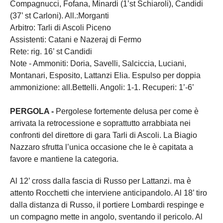
Compagnucci, Fofana, Minardi (1’st Schiaroli), Candidi
(37’ st Carloni). All.:Morganti
Arbitro: Tarli di Ascoli Piceno
Assistenti: Catani e Nazeraj di Fermo
Rete: rig. 16’ st Candidi
Note - Ammoniti: Doria, Savelli, Salciccia, Luciani,
Montanari, Esposito, Lattanzi Elia. Espulso per doppia
ammonizione: all.Bettelli. Angoli: 1-1. Recuperi: 1’-6’
PERGOLA -
Pergolese fortemente delusa per come è
arrivata la retrocessione e soprattutto arrabbiata nei
confronti del direttore di gara Tarli di Ascoli. La Biagio
Nazzaro sfrutta l’unica occasione che le è capitata a
favore e mantiene la categoria.
Al 12’ cross dalla fascia di Russo per Lattanzi. ma è
attento Rocchetti che interviene anticipandolo. Al 18’ tiro
dalla distanza di Russo, il portiere Lombardi respinge e
un compagno mette in angolo, sventando il pericolo. Al