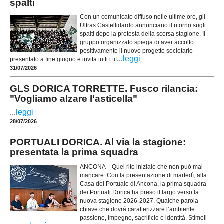
spalti
Con un comunicato diffuso nelle ultime ore, gli
Ultras Castelfidardo annunciano il ritorno sugli
spalti dopo la protesta della scorsa stagione. Il
gruppo organizzato spiega di aver accolto
positivamente il nuovo progetto societario
...
leggi
presentato a fine giugno e invita tutti i tif
31/07/2026
GLS DORICA TORRETTE. Fusco rilancia:
"Vogliamo alzare l'asticella"
...
leggi
28/07/2026
PORTUALI DORICA. Al via la stagione:
presentata la prima squadra
ANCONA – Quel rito iniziale che non può mai
mancare. Con la presentazione di martedì, alla
Casa del Portuale di Ancona, la prima squadra
dei Portuali Dorica ha preso il largo verso la
nuova stagione 2026-2027. Qualche parola
chiave che dovrà caratterizzare l’ambiente:
passione, impegno, sacrificio e identità. Stimoli