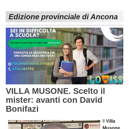
PESARO URBINO
PROMOZIONE
DIRETTA
Edizione provinciale di Ancona
Carica la tua Rosa
1^ CATEGORIA
2^ CATEGORIA
3^ CATEGORIA
GIOVANILI
VILLA MUSONE. Scelto il
mister: avanti con David
Bonifazi
Il
Villa
Musone