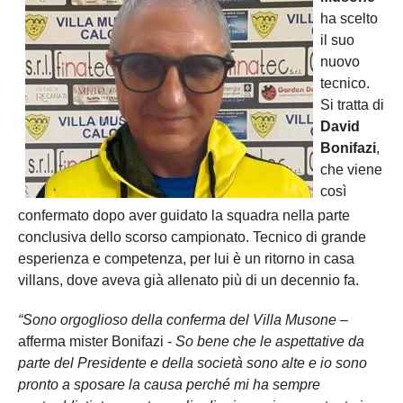
ha scelto
il suo
nuovo
tecnico.
Si tratta di
David
Bonifazi
,
che viene
così
confermato dopo aver guidato la squadra nella parte
conclusiva dello scorso campionato. Tecnico di grande
esperienza e competenza, per lui è un ritorno in casa
villans, dove aveva già allenato più di un decennio fa.
“Sono orgoglioso della conferma del Villa Musone
–
afferma mister Bonifazi -
So bene che le aspettative da
parte del Presidente e della società sono alte e io sono
pronto a sposare la causa perché mi ha sempre