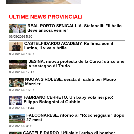
ULTIME NEWS PROVINCIALI
REAL PORTO SENIGALLIA. Stefanelli: "Il bello
deve ancora venire"
06/08/2026 5:50
CASTELFIDARDO ACADEMY. Re firma con il
Latina, il vivaio brilla
05/08/2026 18:07
JESINA, nuova protesta della Curva: striscione
a sostegno di Trudo
05/08/2026 17:17
NUOVA SIROLESE, serata di saluti per Mauro
Mazzieri
05/08/2026 16:57
FABRIANO CERRETO. Un baby vola nei pro:
Filippo Bolognini al Gubbio
05/08/2026 11:44
FALCONARESE, ritorno al "Roccheggiani" dopo
27 mesi
05/08/2026 4:06
CASTELFIDARDO. Ufficiale l'arrivo di bomber