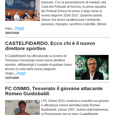
mancare. Con la presentazione di martedì, alla
Casa del Portuale di Ancona, la prima squadra
dei Portuali Dorica ha preso il largo verso la
nuova stagione 2026-2027. Qualche parola
chiave che dovrà caratterizzare l’ambiente:
passione, impegno, sacrificio e identità. Stimoli
...
leggi
impo
24/07/2026
CASTELFIDARDO. Ecco chi è il nuovo
direttore sportivo
Il Castelfidardo ha ufficializzato la nomina di
Tommaso Faccilongo come nuovo direttore
sportivo, affidandogli il compito di guidare l'area
tecnica in vista della nuova stagione.
...
leggi
Origin
21/07/2026
FC OSIMO. Tesserato il giovane attacante
Romeo Guidobaldi
L'FC Osimo 2011 continua a investire sui giovani
e ufficializza l'arrivo dell'attaccante Romeo
Guidobaldi, classe 2007, reduce dall'esperienza
in Promozione con la Vigor Castelfidardo.