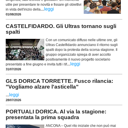
utile per presentare le novità e fissare gli obiettivi
...
leggi
in vista dell'inizio della
01/08/2026
CASTELFIDARDO. Gli Ultras tornano sugli
spalti
Con un comunicato diffuso nelle ultime ore, gli
Ultras Castelfidardo annunciano il ritorno sugli
spalti dopo la protesta della scorsa stagione. Il
gruppo organizzato spiega di aver accolto
positivamente il nuovo progetto societario
...
leggi
presentato a fine giugno e invita tutti i tif
31/07/2026
GLS DORICA TORRETTE. Fusco rilancia:
"Vogliamo alzare l'asticella"
...
leggi
28/07/2026
PORTUALI DORICA. Al via la stagione:
presentata la prima squadra
ANCONA – Quel rito iniziale che non può mai