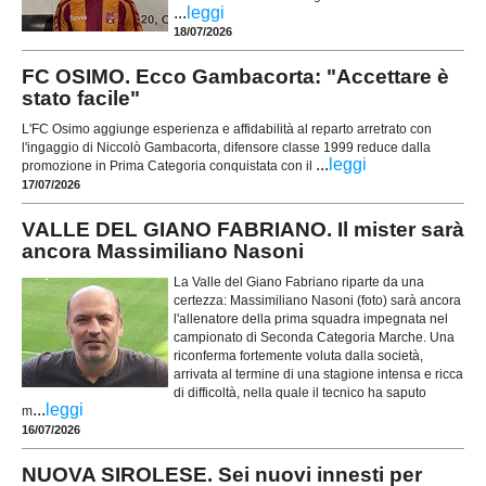
...
leggi
18/07/2026
FC OSIMO. Ecco Gambacorta: "Accettare è
stato facile"
L'FC Osimo aggiunge esperienza e affidabilità al reparto arretrato con
l'ingaggio di Niccolò Gambacorta, difensore classe 1999 reduce dalla
...
leggi
promozione in Prima Categoria conquistata con il
17/07/2026
VALLE DEL GIANO FABRIANO. Il mister sarà
ancora Massimiliano Nasoni
La Valle del Giano Fabriano riparte da una
certezza: Massimiliano Nasoni (foto) sarà ancora
l'allenatore della prima squadra impegnata nel
campionato di Seconda Categoria Marche. Una
riconferma fortemente voluta dalla società,
arrivata al termine di una stagione intensa e ricca
di difficoltà, nella quale il tecnico ha saputo
...
leggi
m
16/07/2026
NUOVA SIROLESE. Sei nuovi innesti per