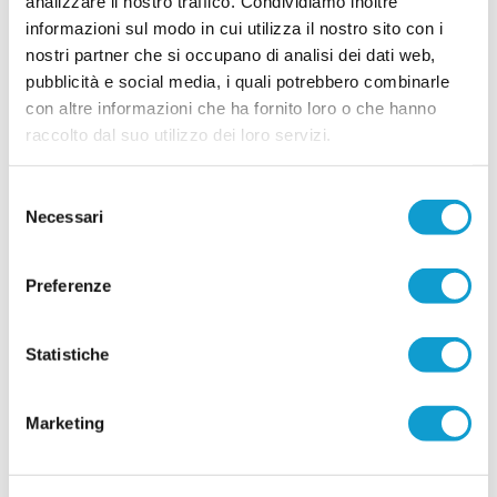
analizzare il nostro traffico. Condividiamo inoltre
rosa in vista della stagione 2026-2027, puntando
informazioni sul modo in cui utilizza il nostro sito con i
sulla continuità del gruppo e su alcuni innesti
mirati. La società gialloblù conferma gran parte
nostri partner che si occupano di analisi dei dati web,
...
leggi
dell'ossatura della p
pubblicità e social media, i quali potrebbero combinarle
15/07/2026
con altre informazioni che ha fornito loro o che hanno
raccolto dal suo utilizzo dei loro servizi.
Vai all'edizione provinciale
Selezione
Necessari
del
consenso
Preferenze
Statistiche
Marketing