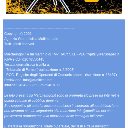
-------------------------------------------------------------
Copyright © 2001-
Agenzia Giornalistica Multimediale.
Tutti i diritti riservati.
Marcheingol.it è un marchio di TVP ITALY S.r.l. - PEC: tvpitaly@arubapec.it
P.IVA e C.F. 02078550445
Testata giornalistica iscritta a:
- Tribunale di Fermo (registrazione n. 5/2003)
- ROC -Registro degli Operatori di Comunicazione - (iscrizione n. 18487)
Redazione: info@quelliche.net
Infoline: 3464232265 - 3939481012
Le foto presenti su Marcheingol.it sono di proprietà e/o prese da Internet, e
quindi valutate di pubblico dominio.
Se i soggetti o gli autori avessero qualcosa in contrario alla pubblicazione,
non avranno che da segnalarlo alla redazione info@quelliche.net che
provvederà prontamente alla rimozione delle immagini utilizzate.
E' vietata la riproduzione, totale o parziale, dei testi e delle immagini