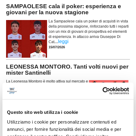
SAMPAOLESE cala il poker: esperienza e
giovani per la nuova stagione
La Sampaolese cala un poker di acquisti in vista
della prossima stagione, rinforzando tutti i reparti
con un mix di giovani di prospettiva ed elementi
di esperienza. In attacco arriva Giuseppe Di
...
leggi
Cat
15/07/2026
LEONESSA MONTORO. Tanti volti nuovi per
mister Santinelli
La Leonessa Montoro è molto attiva sul mercato e
presenta i primi acquisti in vista della prossima
stagione. Il direttore sportivo Giancarlo Tateo ha
costruito una rosa che unisce giovani di
...
leggi
prospettiva ed elemen
15/07/2026
Questo sito web utilizza i cookie
VILLA MUSONE molto attivo sul mercato: le
Utilizziamo i cookie per personalizzare contenuti ed
ultime novità
annunci, per fornire funzionalità dei social media e per
Il Villa Musone prosegue la costruzione della