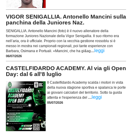
VIGOR SENIGALLIA. Antonello Mancini sulla
panchina della Juniores Naz.
SENIGALLIA. Antonello Mancini (foto) è il nuovo allenatore della
formazione Juniores Nazionale della Vigor Senigallia. Il suo ritorno era
nell’aria, ora è ufficiale. Proprio con la vecchia gestione rossoblu si è
messo in mostra nei campionati regionali, poi tante esperienze con
...
leggi
Barbara, Osimana e Portuali. «Mancini, che ha gi&ag
06/07/2026
CASTELFIDARDO ACADEMY. Al via gli Open
Day: dal 6 all'8 luglio
Il Castelfidardo Academy scalda i motori in vista
della nuova stagione sportiva e spalanca le porte
ai giovani calciatori del territorio. Sotto la guida
...
leggi
attenta e l'esperienza del
05/07/2026