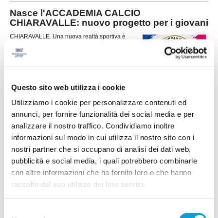
Nasce l'ACCADEMIA CALCIO
CHIARAVALLE: nuovo progetto per i giovani
CHIARAVALLE. Una nuova realtà sportiva è
pronta a muovere i primi passi nel panorama
calcistico marchigiano. È nata ufficialmente
l'Accademia Calcio Chiaravalle, società autonoma
e indipendente che si propone di diventare un
...
leggi
punto di riferimento pe
Questo sito web utilizza i cookie
04/07/2026
Utilizziamo i cookie per personalizzare contenuti ed
L'ACADEMY CASTELFIDARDO trionfa al
annunci, per fornire funzionalità dei social media e per
Trofeo "Città di Castelfidardo"
analizzare il nostro traffico. Condividiamo inoltre
L'Academy Castelfidardo mette un altro tassello
informazioni sul modo in cui utilizza il nostro sito con i
importante nel proprio percorso di crescita
conquistando la quarta edizione del Trofeo "Città
nostri partner che si occupano di analisi dei dati web,
di Castelfidardo" – Memorial Graziano Cerasa.
pubblicità e social media, i quali potrebbero combinarle
Un successo che va oltre il risultato sportivo e
conferma la solidità di un progetto dedicato
con altre informazioni che ha fornito loro o che hanno
...
leggi
esclusivamente al settore giovanile, na
raccolto dal suo utilizzo dei loro servizi.
29/06/2026
CFC Academy, nuovo staff e Open Day:
Selezione
prosegue il percorso di crescita