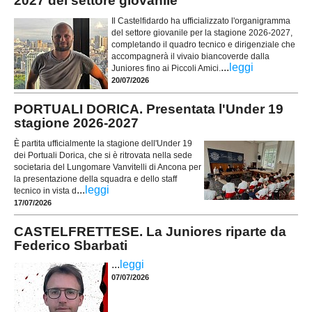
2027 del settore giovanile
Il Castelfidardo ha ufficializzato l'organigramma
del settore giovanile per la stagione 2026-2027,
completando il quadro tecnico e dirigenziale che
accompagnerà il vivaio biancoverde dalla
...
leggi
Juniores fino ai Piccoli Amici.
20/07/2026
PORTUALI DORICA. Presentata l'Under 19
stagione 2026-2027
È partita ufficialmente la stagione dell'Under 19
dei Portuali Dorica, che si è ritrovata nella sede
societaria del Lungomare Vanvitelli di Ancona per
la presentazione della squadra e dello staff
...
leggi
tecnico in vista d
17/07/2026
CASTELFRETTESE. La Juniores riparte da
Federico Sbarbati
...
leggi
07/07/2026