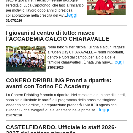
settore giovanile. Il tecnico 49enne raccoglie
l'eredità di Luca Capotondo, che lascia l'incarico
per motivi di lavoro dopo anni di preziosa
...
leggi
collaborazione nella crescita del viv
31/07/2026
I giovani al centro di tutto: nasce
l'ACCADEMIA CALCIO CHIARAVALLE
Nella foto: mister Nicola Fuligna e alcuni ragazzi
all'Open Day CHIARAVALLE – Nomi importanti,
dentro e fuori dal campo, per la gioia delle
...
leggi
famiglie chiaravallesi. È nata una nuov
23/07/2026
CONERO DRIBBLING Pronti a ripartire:
avanti con Torino FC Academy
La Conero Dribbling è pronta a ripartire. Nel corso della riunione di lunedì,
sono state illustrate le novità e il programma della prossima stagione.
Andando con ordine, la preparazione prenderà il via il 10 agosto con
...
leggi
l’Under 17 che svolgerà due allenamenti nella prima se
23/07/2026
CASTELFIDARDO. Ufficiale lo staff 2026-