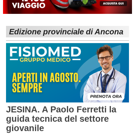
MACERATA
ECCELLENZA
REGIONALI
PESARO URBINO
PROMOZIONE
DIRETTA
Edizione provinciale di Ancona
Carica la tua Rosa
1^ CATEGORIA
2^ CATEGORIA
3^ CATEGORIA
GIOVANILI
JESINA. A Paolo Ferretti la
guida tecnica del settore
giovanile