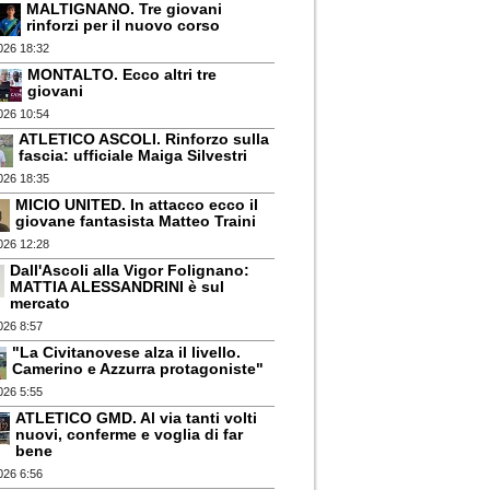
MALTIGNANO. Tre giovani
rinforzi per il nuovo corso
026 18:32
MONTALTO. Ecco altri tre
giovani
026 10:54
ATLETICO ASCOLI. Rinforzo sulla
fascia: ufficiale Maiga Silvestri
026 18:35
MICIO UNITED. In attacco ecco il
giovane fantasista Matteo Traini
026 12:28
Dall'Ascoli alla Vigor Folignano:
MATTIA ALESSANDRINI è sul
mercato
026 8:57
"La Civitanovese alza il livello.
Camerino e Azzurra protagoniste"
026 5:55
ATLETICO GMD. Al via tanti volti
nuovi, conferme e voglia di far
bene
026 6:56