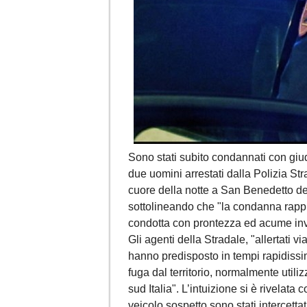
Sono stati subito condannati con giu
due uomini arrestati dalla Polizia St
cuore della notte a San Benedetto del
sottolineando che "la condanna rappr
condotta con prontezza ed acume inve
Gli agenti della Stradale, "allertati vi
hanno predisposto in tempi rapidissimi 
fuga dal territorio, normalmente utili
sud Italia". L’intuizione si è rivelata
veicolo sospetto sono stati intercettati