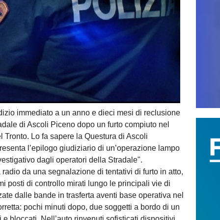
dizio immediato a un anno e dieci mesi di reclusione
radale di Ascoli Piceno dopo un furto compiuto nel
 Tronto. Lo fa sapere la Questura di Ascoli
esenta l’epilogo giudiziario di un’operazione lampo
stigativo dagli operatori della Stradale".
a radio da una segnalazione di tentativi di furto in atto,
posti di controllo mirati lungo le principali vie di
zzate dalle bande in trasferta aventi base operativa nel
 corretta: pochi minuti dopo, due soggetti a bordo di un
 e bloccati. Nell’auto rinvenuti sofisticati dispositivi