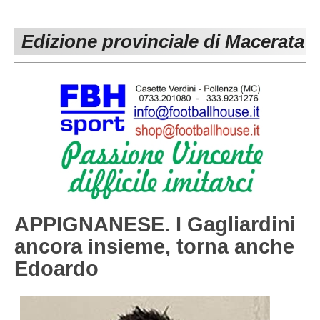
PESARO URBINO
PROMOZIONE
DIRETTA
Edizione provinciale di Macerata
Carica la tua Rosa
1^ CATEGORIA
2^ CATEGORIA
3^ CATEGORIA
GIOVANILI
APPIGNANESE. I Gagliardini
ancora insieme, torna anche
Edoardo