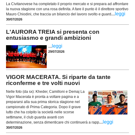
La Civitanovese ha completato il proprio mercato e si prepara ad affrontare
la nuova stagione con una rosa definita. A fare il punto è il direttore sportivo
...
leggi
Mauro Chiodini, che traccia un bilancio del lavoro svolto e guard
30/07/2026
L'AURORA TREIA si presenta con
entusiasmo e grandi ambizioni
...
leggi
29/07/2026
VIGOR MACERATA. Si riparte da tante
riconferme e tre volti nuovi
Nelle foto (da sx): Kheder, Camilloni e Demaj La
Vigor Macerata è pronta a voltare pagina e a
prepararsi alla sua prima storica stagione nel
campionato di Prima Categoria. Dopo il grave
lutto che ha colpito la società nelle scorse
settimane, il club guarda avanti con
...
leggi
determinazione, senza dimenticare chi continuerà a rapp
30/07/2026