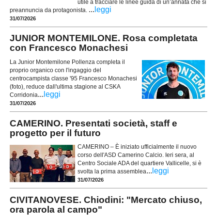
utile a tracciare le linee guida di un’annata che si
...
leggi
preannuncia da protagonista.
31/07/2026
JUNIOR MONTEMILONE. Rosa completata
con Francesco Monachesi
La Junior Montemilone Pollenza completa il
proprio organico con l'ingaggio del
centrocampista classe '95 Francesco Monachesi
(foto), reduce dall'ultima stagione al CSKA
...
leggi
Corridonia
31/07/2026
CAMERINO. Presentati società, staff e
progetto per il futuro
CAMERINO – È iniziato ufficialmente il nuovo
corso dell'ASD Camerino Calcio. Ieri sera, al
Centro Sociale ADA del quartiere Vallicelle, si è
...
leggi
svolta la prima assemblea
31/07/2026
CIVITANOVESE. Chiodini: "Mercato chiuso,
ora parola al campo"