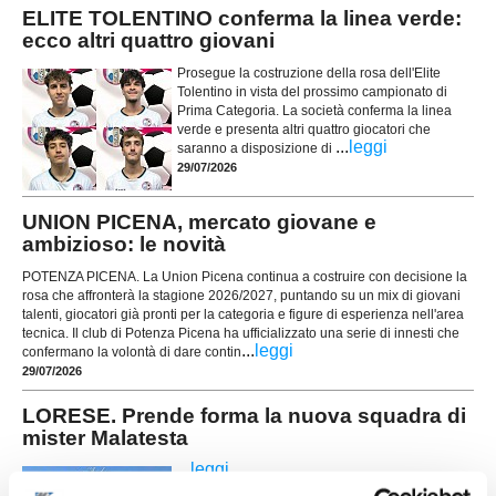
ELITE TOLENTINO conferma la linea verde:
ecco altri quattro giovani
Prosegue la costruzione della rosa dell'Elite
Tolentino in vista del prossimo campionato di
Prima Categoria. La società conferma la linea
verde e presenta altri quattro giocatori che
...
leggi
saranno a disposizione di
29/07/2026
UNION PICENA, mercato giovane e
ambizioso: le novità
POTENZA PICENA. La Union Picena continua a costruire con decisione la
rosa che affronterà la stagione 2026/2027, puntando su un mix di giovani
talenti, giocatori già pronti per la categoria e figure di esperienza nell'area
tecnica. Il club di Potenza Picena ha ufficializzato una serie di innesti che
...
leggi
confermano la volontà di dare contin
29/07/2026
LORESE. Prende forma la nuova squadra di
mister Malatesta
...
leggi
28/07/2026