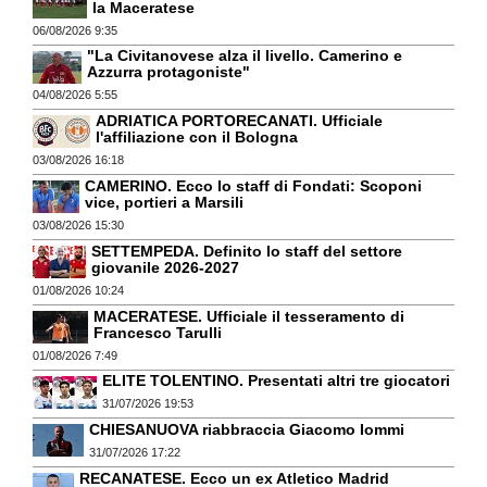
la Maceratese
06/08/2026 9:35
"La Civitanovese alza il livello. Camerino e
Azzurra protagoniste"
04/08/2026 5:55
ADRIATICA PORTORECANATI. Ufficiale
l'affiliazione con il Bologna
03/08/2026 16:18
CAMERINO. Ecco lo staff di Fondati: Scoponi
vice, portieri a Marsili
03/08/2026 15:30
SETTEMPEDA. Definito lo staff del settore
giovanile 2026-2027
01/08/2026 10:24
MACERATESE. Ufficiale il tesseramento di
Francesco Tarulli
01/08/2026 7:49
ELITE TOLENTINO. Presentati altri tre giocatori
31/07/2026 19:53
CHIESANUOVA riabbraccia Giacomo Iommi
31/07/2026 17:22
RECANATESE. Ecco un ex Atletico Madrid