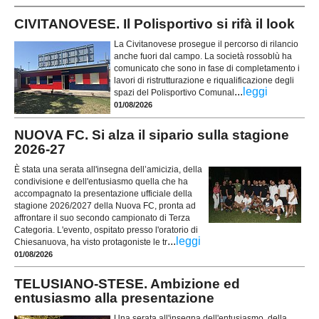
CIVITANOVESE. Il Polisportivo si rifà il look
La Civitanovese prosegue il percorso di rilancio
anche fuori dal campo. La società rossoblù ha
comunicato che sono in fase di completamento i
lavori di ristrutturazione e riqualificazione degli
...
leggi
spazi del Polisportivo Comunal
01/08/2026
NUOVA FC. Si alza il sipario sulla stagione
2026-27
È stata una serata all'insegna dell’amicizia, della
condivisione e dell'entusiasmo quella che ha
accompagnato la presentazione ufficiale della
stagione 2026/2027 della Nuova FC, pronta ad
affrontare il suo secondo campionato di Terza
Categoria. L'evento, ospitato presso l'oratorio di
...
leggi
Chiesanuova, ha visto protagoniste le tr
01/08/2026
TELUSIANO-STESE. Ambizione ed
entusiasmo alla presentazione
Una serata all'insegna dell'entusiasmo, della