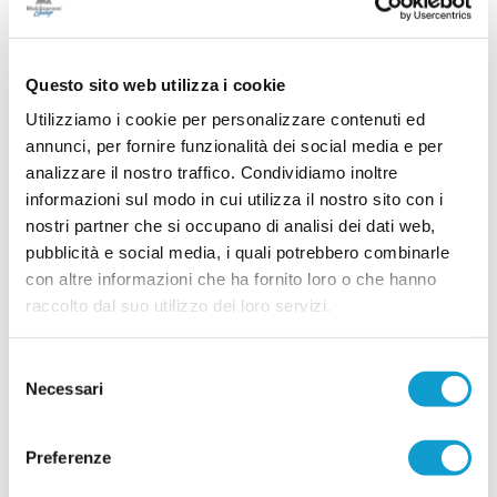
Questo sito web utilizza i cookie
Utilizziamo i cookie per personalizzare contenuti ed
RICCI: "Mercato importante, ora dobbiamo
diventare una squadra"
annunci, per fornire funzionalità dei social media e per
analizzare il nostro traffico. Condividiamo inoltre
...
leggi
28/07/2026
informazioni sul modo in cui utilizza il nostro sito con i
nostri partner che si occupano di analisi dei dati web,
pubblicità e social media, i quali potrebbero combinarle
con altre informazioni che ha fornito loro o che hanno
SALESIANA VIGOR. Conferme importanti e
raccolto dal suo utilizzo dei loro servizi.
novità Eccellenti!
CIVITANOVA MARCHE. La storica società di San
Selezione
Marone, a Civitanova Marche, dopo la
Necessari
del
presentazione dello scorso venerdì, si prepara
alla nuova stagione con diverse novità e tante
consenso
conferme, forte di un'annata chiusa con risultati
...
leggi
importanti dentro e fuori dal campo.
Preferenze
27/07/2026