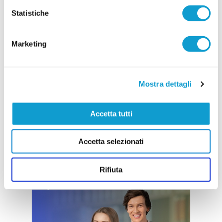
Vai all'edizione provinciale
Statistiche
Marketing
Mostra dettagli
Accetta tutti
Accetta selezionati
Rifiuta