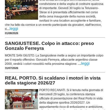
condivisione e della voglia di costruire qualcosa
di importante. Giovedì 30 luglio la Telusiano-
Stese si è presentata ufficialmente nel corso
della cena inaugurale della nuova società,
svoltasi in una location accogliente e familiare,
che ha fatto da cornice a un evento partecipato da giocatori, staff tecnico,
...
leggi
d
01/08/2026
SANGIUSTESE. Colpo in attacco: preso
Gonzalo Ferreyra
MONTE SAN GIUSTO. La Sangiustese mette a segno un importante colpo
per il reparto offensivo: Gonzalo Ferreyra, attaccante argentino classe
...
leggi
2000, vestirà i colori rossoblù nella prossima stagione.
31/07/2026
REAL PORTO. Si scaldano i motori in vista
della stagione 2026/27
PORTO RECANATI. Si è tenuta nella giornata di
mercoledì 29 luglio, la conferenza stampa
ufficiale di presentazione del Real Porto in vista
della stagione sportiva 2026/2027. Un
appuntamento ricco di entusiasmo e ambizione,