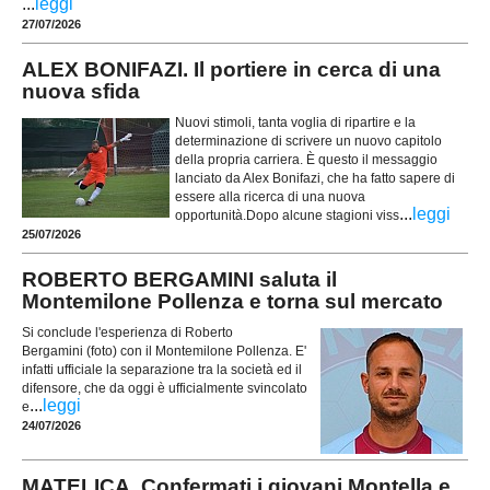
...
leggi
27/07/2026
ALEX BONIFAZI. Il portiere in cerca di una
nuova sfida
Nuovi stimoli, tanta voglia di ripartire e la
determinazione di scrivere un nuovo capitolo
della propria carriera. È questo il messaggio
lanciato da Alex Bonifazi, che ha fatto sapere di
essere alla ricerca di una nuova
...
leggi
opportunità.Dopo alcune stagioni viss
25/07/2026
ROBERTO BERGAMINI saluta il
Montemilone Pollenza e torna sul mercato
Si conclude l'esperienza di Roberto
Bergamini (foto) con il Montemilone Pollenza. E'
infatti ufficiale la separazione tra la società ed il
difensore, che da oggi è ufficialmente svincolato
...
leggi
e
24/07/2026
MATELICA. Confermati i giovani Montella e