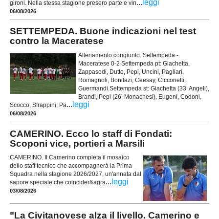
...
leggi
gironi. Nella stessa stagione presero parte e vin
06/08/2026
SETTEMPEDA. Buone indicazioni nel test
contro la Maceratese
Allenamento congiunto: Settempeda -
Maceratese 0-2 Settempeda pt: Giachetta,
Zappasodi, Dutto, Pepi, Uncini, Pagliari,
Romagnoli, Bonifazi, Ceesay, Cicconetti,
Guermandi.Settempeda st: Giachetta (33’ Angeli),
Brandi, Pepi (26’ Monachesi), Eugeni, Codoni,
...
leggi
Scocco, Sfrappini, Pa
06/08/2026
CAMERINO. Ecco lo staff di Fondati:
Scoponi vice, portieri a Marsili
CAMERINO. Il Camerino completa il mosaico
dello staff tecnico che accompagnerà la Prima
Squadra nella stagione 2026/2027, un'annata dal
...
leggi
sapore speciale che coincider&agra
03/08/2026
"La Civitanovese alza il livello. Camerino e