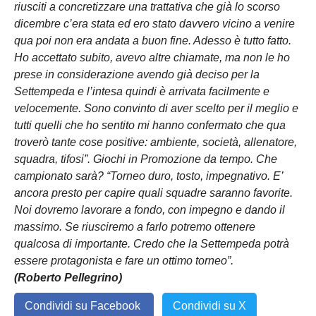
riusciti a concretizzare una trattativa che già lo scorso
dicembre c’era stata ed ero stato davvero vicino a venire
qua poi non era andata a buon fine. Adesso è tutto fatto.
Ho accettato subito, avevo altre chiamate, ma non le ho
prese in considerazione avendo già deciso per la
Settempeda e l’intesa quindi è arrivata facilmente e
velocemente. Sono convinto di aver scelto per il meglio e
tutti quelli che ho sentito mi hanno confermato che qua
troverò tante cose positive: ambiente, società, allenatore,
squadra, tifosi”. Giochi in Promozione da tempo. Che
campionato sarà? “Torneo duro, tosto, impegnativo. E’
ancora presto per capire quali squadre saranno favorite.
Noi dovremo lavorare a fondo, con impegno e dando il
massimo. Se riusciremo a farlo potremo ottenere
qualcosa di importante. Credo che la Settempeda potrà
essere protagonista e fare un ottimo torneo”.
(Roberto Pellegrino)
Condividi su Facebook
Condividi su X