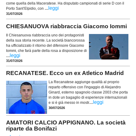
come quella della Maceratese. Ha disputato campionati di serie D con il
...
leggi
Porto Sant’Elpidio, con
31/07/2026
CHIESANUOVA riabbraccia Giacomo Iommi
Il Chiesanuova riabbraccia uno dei protagonisti
della sua storia recente. La società biancorossa
ha ufficializzato il ritorno del difensore Giacomo
Iommi, che farà parte della rosa a disposizione di
...
leggi
31/07/2026
RECANATESE. Ecco un ex Atletico Madrid
La Recanatese aggiunge qualità al proprio
reparto offensivo con l'ingaggio di Alejandro
Ginard, esterno spagnolo classe 2003 che porta
in dote un bagaglio di esperienze internazionali
...
leggi
e si è già messo in mostr
30/07/2026
AMATORI CALCIO APPIGNANO. La società
riparte da Bonifazi