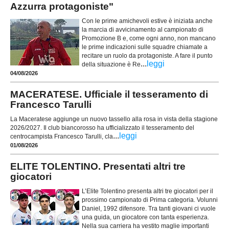
Azzurra protagoniste"
Con le prime amichevoli estive è iniziata anche
la marcia di avvicinamento al campionato di
Promozione B e, come ogni anno, non mancano
le prime indicazioni sulle squadre chiamate a
recitare un ruolo da protagoniste. A fare il punto
...
leggi
della situazione è Re
04/08/2026
MACERATESE. Ufficiale il tesseramento di
Francesco Tarulli
La Maceratese aggiunge un nuovo tassello alla rosa in vista della stagione
2026/2027. Il club biancorosso ha ufficializzato il tesseramento del
...
leggi
centrocampista Francesco Tarulli, cla
01/08/2026
ELITE TOLENTINO. Presentati altri tre
giocatori
L’Elite Tolentino presenta altri tre giocatori per il
prossimo campionato di Prima categoria. Volunni
Daniel, 1992 difensore. Tra tanti giovani ci vuole
una guida, un giocatore con tanta esperienza.
Nella sua carriera ha vestito maglie importanti