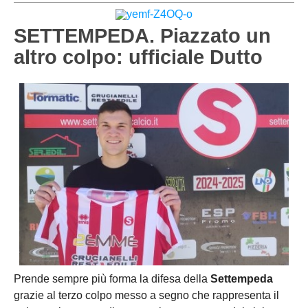
PESARO URBINO
PROMOZIONE
DIRETTA
SETTEMPEDA. Piazzato un
Carica la tua Rosa
1^ CATEGORIA
altro colpo: ufficiale Dutto
2^ CATEGORIA
3^ CATEGORIA
GIOVANILI
Prende sempre più forma la difesa della
Settempeda
grazie al terzo colpo messo a segno che rappresenta il