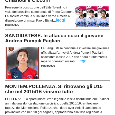
Chiariotti e Cicconi
Prosegue la costruzione dell'Elite Tolentino in
vista del prossimo campionato di Prima Categoria.
La società continua sulla linea verde e mette a
...
leggi
disposizione di mister Paolo Biciuf
07/08/2026
SANGIUSTESE. In attacco ecco il giovane
Andrea Pompili Pagliari
La Sangiustese continua a investire sui giovani e
ufficializza l'arrivo di Andrea Pompili Pagliari,
attaccante classe 2007 che andrà a rinforzare il
...
leggi
reparto offensivo rossobl
06/08/2026
MONTEM.POLLENZA. Si ritrovano gli U15
che nel 2015/16 vinsero tutto
POLLENZA – Lo sport unisce, crea legami e lascia ricordi indelebili. A dieci
anni da una storica stagione calcistica, quella 2015/16, si ritrovano i
ragazzi del Montemilone Pollenza che, dopo aver vinto il campionato
provinciale con ben 90 gol segnati, approdarono alla fase regionale a