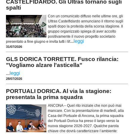
CASTELFIDARDO. Gli Ultras tornano sugli
spalti
Con un comunicato diffuso nelle ultime ore, gli
Ultras Castelfidardo annunciano il ritorno sugli
spalti dopo la protesta della scorsa stagione. Il
gruppo organizzato spiega di aver accolto
positivamente il nuovo progetto societario
...
leggi
presentato a fine giugno e invita tutti i tif
31/07/2026
GLS DORICA TORRETTE. Fusco rilancia:
"Vogliamo alzare l'asticella"
...
leggi
28/07/2026
PORTUALI DORICA. Al via la stagione:
presentata la prima squadra
ANCONA – Quel rito iniziale che non può mai
mancare. Con la presentazione di martedì, alla
Casa del Portuale di Ancona, la prima squadra
dei Portuali Dorica ha preso il largo verso la
nuova stagione 2026-2027. Qualche parola
chiave che dovrà caratterizzare l’ambiente: