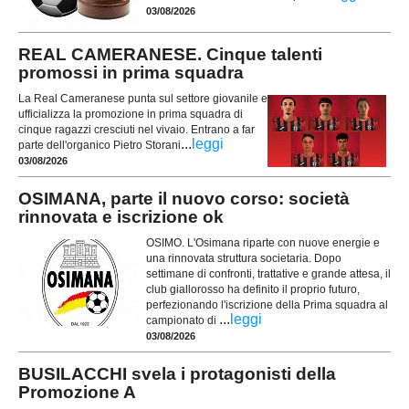
03/08/2026
REAL CAMERANESE. Cinque talenti
promossi in prima squadra
La Real Cameranese punta sul settore giovanile e
ufficializza la promozione in prima squadra di
cinque ragazzi cresciuti nel vivaio. Entrano a far
...
leggi
parte dell'organico Pietro Storani
03/08/2026
OSIMANA, parte il nuovo corso: società
rinnovata e iscrizione ok
OSIMO. L'Osimana riparte con nuove energie e
una rinnovata struttura societaria. Dopo
settimane di confronti, trattative e grande attesa, il
club giallorosso ha definito il proprio futuro,
perfezionando l'iscrizione della Prima squadra al
...
leggi
campionato di
03/08/2026
BUSILACCHI svela i protagonisti della
Promozione A