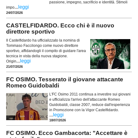
passione, impegno, sacrificio e identità. Stimoli
...
leggi
impo
24/07/2026
CASTELFIDARDO. Ecco chi è il nuovo
direttore sportivo
Il Castelfidardo ha ufficializzato la nomina di
Tommaso Faccilongo come nuovo direttore
sportivo, affidandogli il compito di guidare l'area
tecnica in vista della nuova stagione.
...
leggi
Origin
21/07/2026
FC OSIMO. Tesserato il giovane attacante
Romeo Guidobaldi
L'FC Osimo 2011 continua a investire sui giovani
e ufficializza l'arrivo dell'attaccante Romeo
Guidobaldi, classe 2007, reduce dall'esperienza
in Promozione con la Vigor Castelfidardo.
...
leggi
18/07/2026
FC OSIMO. Ecco Gambacorta: "Accettare è