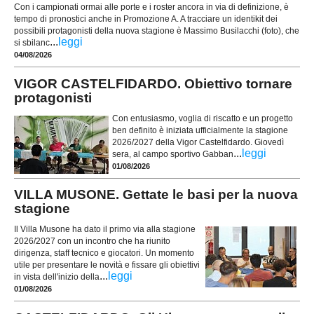
Con i campionati ormai alle porte e i roster ancora in via di definizione, è
tempo di pronostici anche in Promozione A. A tracciare un identikit dei
possibili protagonisti della nuova stagione è Massimo Busilacchi (foto), che
...
leggi
si sbilanc
04/08/2026
VIGOR CASTELFIDARDO. Obiettivo tornare
protagonisti
Con entusiasmo, voglia di riscatto e un progetto
ben definito è iniziata ufficialmente la stagione
2026/2027 della Vigor Castelfidardo. Giovedì
...
leggi
sera, al campo sportivo Gabban
01/08/2026
VILLA MUSONE. Gettate le basi per la nuova
stagione
Il Villa Musone ha dato il primo via alla stagione
2026/2027 con un incontro che ha riunito
dirigenza, staff tecnico e giocatori. Un momento
utile per presentare le novità e fissare gli obiettivi
...
leggi
in vista dell'inizio della
01/08/2026