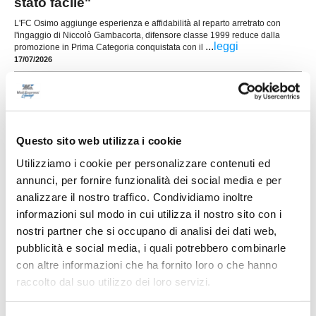
stato facile"
L'FC Osimo aggiunge esperienza e affidabilità al reparto arretrato con
l'ingaggio di Niccolò Gambacorta, difensore classe 1999 reduce dalla
...
leggi
promozione in Prima Categoria conquistata con il
17/07/2026
VALLE DEL GIANO FABRIANO. Il mister sarà
ancora Massimiliano Nasoni
La Valle del Giano Fabriano riparte da una
certezza: Massimiliano Nasoni (foto) sarà ancora
Questo sito web utilizza i cookie
l'allenatore della prima squadra impegnata nel
campionato di Seconda Categoria Marche. Una
Utilizziamo i cookie per personalizzare contenuti ed
riconferma fortemente voluta dalla società,
annunci, per fornire funzionalità dei social media e per
arrivata al termine di una stagione intensa e ricca
di difficoltà, nella quale il tecnico ha saputo
analizzare il nostro traffico. Condividiamo inoltre
...
leggi
m
informazioni sul modo in cui utilizza il nostro sito con i
16/07/2026
nostri partner che si occupano di analisi dei dati web,
NUOVA SIROLESE. Sei nuovi innesti per
pubblicità e social media, i quali potrebbero combinarle
alzare l'asticella
con altre informazioni che ha fornito loro o che hanno
...
leggi
raccolto dal suo utilizzo dei loro servizi.
16/07/2026