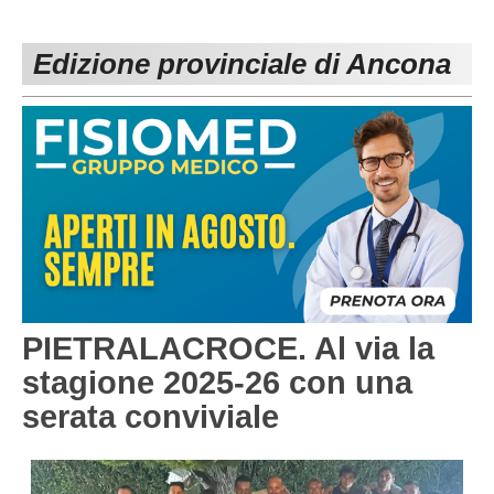
PESARO URBINO
PROMOZIONE
DIRETTA
Edizione provinciale di Ancona
Carica la tua Rosa
1^ CATEGORIA
2^ CATEGORIA
3^ CATEGORIA
GIOVANILI
PIETRALACROCE. Al via la
stagione 2025-26 con una
serata conviviale