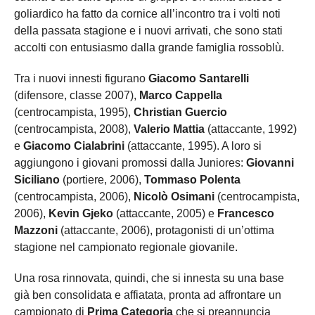
goliardico ha fatto da cornice all’incontro tra i volti noti
della passata stagione e i nuovi arrivati, che sono stati
accolti con entusiasmo dalla grande famiglia rossoblù.
Tra i nuovi innesti figurano
Giacomo Santarelli
(difensore, classe 2007),
Marco Cappella
(centrocampista, 1995),
Christian Guercio
(centrocampista, 2008),
Valerio Mattia
(attaccante, 1992)
e
Giacomo Cialabrini
(attaccante, 1995). A loro si
aggiungono i giovani promossi dalla Juniores:
Giovanni
Siciliano
(portiere, 2006),
Tommaso Polenta
(centrocampista, 2006),
Nicolò Osimani
(centrocampista,
2006),
Kevin Gjeko
(attaccante, 2005) e
Francesco
Mazzoni
(attaccante, 2006), protagonisti di un’ottima
stagione nel campionato regionale giovanile.
Una rosa rinnovata, quindi, che si innesta su una base
già ben consolidata e affiatata, pronta ad affrontare un
campionato di
Prima Categoria
che si preannuncia