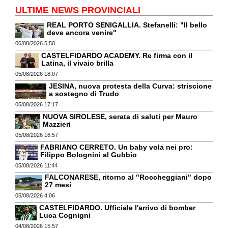
ULTIME NEWS PROVINCIALI
REAL PORTO SENIGALLIA. Stefanelli: "Il bello
deve ancora venire"
06/08/2026 5:50
CASTELFIDARDO ACADEMY. Re firma con il
Latina, il vivaio brilla
05/08/2026 18:07
JESINA, nuova protesta della Curva: striscione
a sostegno di Trudo
05/08/2026 17:17
NUOVA SIROLESE, serata di saluti per Mauro
Mazzieri
05/08/2026 16:57
FABRIANO CERRETO. Un baby vola nei pro:
Filippo Bolognini al Gubbio
05/08/2026 11:44
FALCONARESE, ritorno al "Roccheggiani" dopo
27 mesi
05/08/2026 4:06
CASTELFIDARDO. Ufficiale l'arrivo di bomber
Luca Cognigni
04/08/2026 15:57