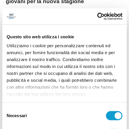
giovani per la nuova stagione
La Sampaolese cala un poker di acquisti in vista
della prossima stagione, rinforzando tutti i reparti
con un mix di giovani di prospettiva ed elementi
di esperienza. In attacco arriva Giuseppe Di
...
leggi
Cat
15/07/2026
Questo sito web utilizza i cookie
Utilizziamo i cookie per personalizzare contenuti ed
LEONESSA MONTORO. Tanti volti nuovi per
annunci, per fornire funzionalità dei social media e per
mister Santinelli
analizzare il nostro traffico. Condividiamo inoltre
informazioni sul modo in cui utilizza il nostro sito con i
La Leonessa Montoro è molto attiva sul mercato e
presenta i primi acquisti in vista della prossima
nostri partner che si occupano di analisi dei dati web,
stagione. Il direttore sportivo Giancarlo Tateo ha
pubblicità e social media, i quali potrebbero combinarle
costruito una rosa che unisce giovani di
...
leggi
prospettiva ed elemen
con altre informazioni che ha fornito loro o che hanno
15/07/2026
raccolto dal suo utilizzo dei loro servizi.
VILLA MUSONE molto attivo sul mercato: le
ultime novità
Selezione
Necessari
del
Il Villa Musone prosegue la costruzione della
rosa in vista della stagione 2026-2027, puntando
consenso
sulla continuità del gruppo e su alcuni innesti