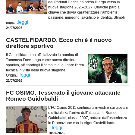
dei Portuali Dorica ha preso il largo verso la
nuova stagione 2026-2027. Qualche parola
chiave che dovrà caratterizzare l’ambiente:
passione, impegno, sacrificio e identità. Stimoli
...
leggi
impo
24/07/2026
CASTELFIDARDO. Ecco chi è il nuovo
direttore sportivo
Il Castelfidardo ha ufficializzato la nomina di
Tommaso Faccilongo come nuovo direttore
sportivo, affidandogli il compito di guidare l'area
tecnica in vista della nuova stagione.
...
leggi
Origin
21/07/2026
FC OSIMO. Tesserato il giovane attacante
Romeo Guidobaldi
L'FC Osimo 2011 continua a investire sui giovani
e ufficializza l'arrivo dell'attaccante Romeo
Guidobaldi, classe 2007, reduce dall'esperienza
in Promozione con la Vigor Castelfidardo.
...
leggi
18/07/2026