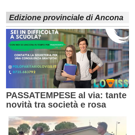
PESARO URBINO
PROMOZIONE
DIRETTA
Edizione provinciale di Ancona
Carica la tua Rosa
1^ CATEGORIA
2^ CATEGORIA
3^ CATEGORIA
GIOVANILI
PASSATEMPESE al via: tante
novità tra società e rosa