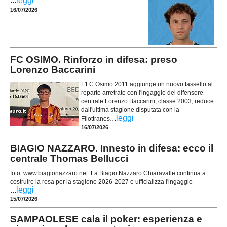
...
leggi
16/07/2026
FC OSIMO. Rinforzo in difesa: preso
Lorenzo Baccarini
L'FC Osimo 2011 aggiunge un nuovo tassello al
reparto arretrato con l'ingaggio del difensore
centrale Lorenzo Baccarini, classe 2003, reduce
dall'ultima stagione disputata con la
...
leggi
Filottranes
16/07/2026
BIAGIO NAZZARO. Innesto in difesa: ecco il
centrale Thomas Bellucci
foto: www.biagionazzaro.net La Biagio Nazzaro Chiaravalle continua a
costruire la rosa per la stagione 2026-2027 e ufficializza l'ingaggio
...
leggi
15/07/2026
SAMPAOLESE cala il poker: esperienza e