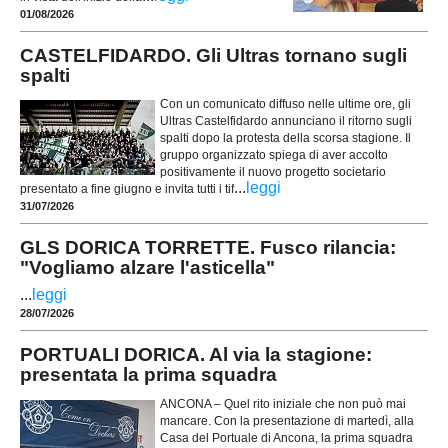
01/08/2026
CASTELFIDARDO. Gli Ultras tornano sugli
spalti
Con un comunicato diffuso nelle ultime ore, gli
Ultras Castelfidardo annunciano il ritorno sugli
spalti dopo la protesta della scorsa stagione. Il
gruppo organizzato spiega di aver accolto
positivamente il nuovo progetto societario
...
leggi
presentato a fine giugno e invita tutti i tif
31/07/2026
GLS DORICA TORRETTE. Fusco rilancia:
"Vogliamo alzare l'asticella"
...
leggi
28/07/2026
PORTUALI DORICA. Al via la stagione:
presentata la prima squadra
ANCONA – Quel rito iniziale che non può mai
mancare. Con la presentazione di martedì, alla
Casa del Portuale di Ancona, la prima squadra