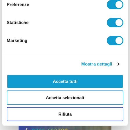
mirati. La società gialloblù conferma gran parte
Preferenze
...
leggi
dell'ossatura della p
15/07/2026
Statistiche
Vai all'edizione provinciale
Marketing
Mostra dettagli
Accetta tutti
Accetta selezionati
Rifiuta