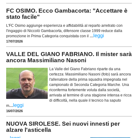
FC OSIMO. Ecco Gambacorta: "Accettare è
stato facile"
L'FC Osimo aggiunge esperienza e affidabilità al reparto arretrato con
l'ingaggio di Niccolò Gambacorta, difensore classe 1999 reduce dalla
...
leggi
promozione in Prima Categoria conquistata con il
17/07/2026
VALLE DEL GIANO FABRIANO. Il mister sarà
ancora Massimiliano Nasoni
La Valle del Giano Fabriano riparte da una
certezza: Massimiliano Nasoni (foto) sarà ancora
l'allenatore della prima squadra impegnata nel
campionato di Seconda Categoria Marche. Una
riconferma fortemente voluta dalla società,
arrivata al termine di una stagione intensa e ricca
di difficoltà, nella quale il tecnico ha saputo
...
leggi
m
16/07/2026
NUOVA SIROLESE. Sei nuovi innesti per
alzare l'asticella