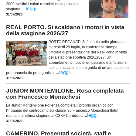
2000, vestirà i colori rossoblù nella prossima
...
leggi
stagione.
31/07/2026
REAL PORTO. Si scaldano i motori in vista
della stagione 2026/27
PORTO RECANATI. Si è tenuta nella giornata di
mercoledì 29 luglio, la conferenza stampa
ufficiale di presentazione del Real Porto in vista
della stagione sportiva 2026/2027. Un
appuntamento ricco di entusiasmo e ambizione,
utile a tracciare le linee guida di un’annata che si
...
leggi
preannuncia da protagonista.
31/07/2026
JUNIOR MONTEMILONE. Rosa completata
con Francesco Monachesi
La Junior Montemilone Pollenza completa il proprio organico con
l'ingaggio del centrocampista classe '95 Francesco Monachesi (foto),
...
leggi
reduce dall'ultima stagione al CSKA Corridonia
31/07/2026
CAMERINO. Presentati società, staff e