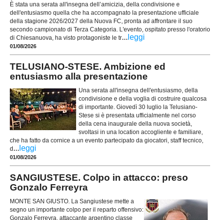
È stata una serata all'insegna dell’amicizia, della condivisione e
dell'entusiasmo quella che ha accompagnato la presentazione ufficiale
della stagione 2026/2027 della Nuova FC, pronta ad affrontare il suo
secondo campionato di Terza Categoria. L'evento, ospitato presso l'oratorio
...
leggi
di Chiesanuova, ha visto protagoniste le tr
01/08/2026
TELUSIANO-STESE. Ambizione ed
entusiasmo alla presentazione
Una serata all'insegna dell'entusiasmo, della
condivisione e della voglia di costruire qualcosa
di importante. Giovedì 30 luglio la Telusiano-
Stese si è presentata ufficialmente nel corso
della cena inaugurale della nuova società,
svoltasi in una location accogliente e familiare,
che ha fatto da cornice a un evento partecipato da giocatori, staff tecnico,
...
leggi
d
01/08/2026
SANGIUSTESE. Colpo in attacco: preso
Gonzalo Ferreyra
MONTE SAN GIUSTO. La Sangiustese mette a
segno un importante colpo per il reparto offensivo:
Gonzalo Ferreyra, attaccante argentino classe