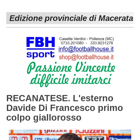
PESARO URBINO
PROMOZIONE
DIRETTA
Edizione provinciale di Macerata
Carica la tua Rosa
1^ CATEGORIA
2^ CATEGORIA
3^ CATEGORIA
GIOVANILI
RECANATESE. L'esterno
Davide Di Francesco primo
colpo giallorosso