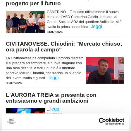
progetto per il futuro
CAMERINO – È iniziato ufficialmente il nuovo
corso dell'ASD Camerino Calcio. Ieri sera, al
Centro Sociale ADA del quartiere Vallicelle, si è
...
leggi
svolta la prima assemblea
31/07/2026
CIVITANOVESE. Chiodini: "Mercato chiuso,
ora parola al campo"
La Civitanovese ha completato il proprio mercato
e si prepara ad affrontare la nuova stagione con
una rosa definita. A fare il punto è il direttore
sportivo Mauro Chiodini, che traccia un bilancio
...
leggi
del lavoro svolto e guard
30/07/2026
L'AURORA TREIA si presenta con
entusiasmo e grandi ambizioni
...
leggi
29/07/2026