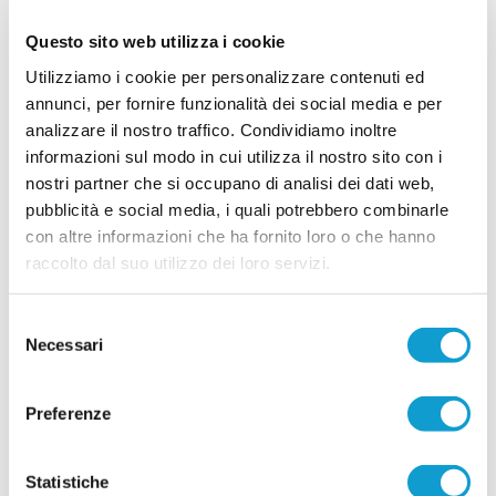
VIGOR MACERATA. Si riparte da tante
Questo sito web utilizza i cookie
riconferme e tre volti nuovi
Utilizziamo i cookie per personalizzare contenuti ed
Nelle foto (da sx): Kheder, Camilloni e Demaj La Vigor Macerata è pronta a
annunci, per fornire funzionalità dei social media e per
voltare pagina e a prepararsi alla sua prima storica stagione nel
campionato di Prima Categoria. Dopo il grave lutto che ha colpito la società
analizzare il nostro traffico. Condividiamo inoltre
nelle scorse settimane, il club guarda avanti con determinazione, senza
informazioni sul modo in cui utilizza il nostro sito con i
...
leggi
dimenticare chi continuerà a rapp
30/07/2026
nostri partner che si occupano di analisi dei dati web,
pubblicità e social media, i quali potrebbero combinarle
ELITE TOLENTINO conferma la linea verde:
con altre informazioni che ha fornito loro o che hanno
ecco altri quattro giovani
raccolto dal suo utilizzo dei loro servizi.
Prosegue la costruzione della rosa dell'Elite
Tolentino in vista del prossimo campionato di
Prima Categoria. La società conferma la linea
Selezione
verde e presenta altri quattro giocatori che
Necessari
del
...
leggi
saranno a disposizione di
29/07/2026
consenso
Preferenze
UNION PICENA, mercato giovane e
ambizioso: le novità
Statistiche
POTENZA PICENA. La Union Picena continua a