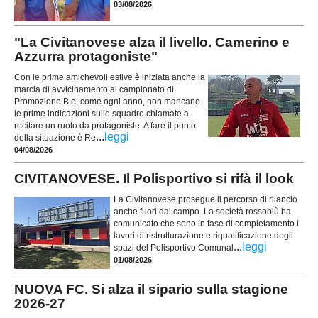
03/08/2026
"La Civitanovese alza il livello. Camerino e
Azzurra protagoniste"
Con le prime amichevoli estive è iniziata anche la
marcia di avvicinamento al campionato di
Promozione B e, come ogni anno, non mancano
le prime indicazioni sulle squadre chiamate a
recitare un ruolo da protagoniste. A fare il punto
...
leggi
della situazione è Re
04/08/2026
CIVITANOVESE. Il Polisportivo si rifà il look
La Civitanovese prosegue il percorso di rilancio
anche fuori dal campo. La società rossoblù ha
comunicato che sono in fase di completamento i
lavori di ristrutturazione e riqualificazione degli
...
leggi
spazi del Polisportivo Comunal
01/08/2026
NUOVA FC. Si alza il sipario sulla stagione
2026-27