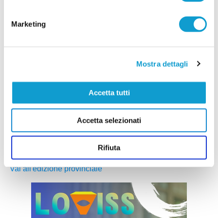
costruire con decisione la rosa che affronterà la
stagione 2026/2027, puntando su un mix di
giovani talenti, giocatori già pronti per la categoria
Marketing
e figure di esperienza nell'area tecnica. Il club di
Potenza Picena ha ufficializzato una serie di
innesti che confermano la volontà di dare
...
leggi
contin
29/07/2026
Mostra dettagli
LORESE. Prende forma la nuova squadra di
mister Malatesta
Accetta tutti
...
leggi
28/07/2026
Accetta selezionati
Rifiuta
Vai all'edizione provinciale