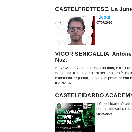
CASTELFRETTESE. La Juniore
...
leggi
07/07/2026
VIGOR SENIGALLIA. Antonell
Naz.
SENIGALLIA. Antonello Mancini (foto) è il nuovo
Senigallia. Il suo ritorno era nell’aria, ora è uf
campionati regionali, poi tante esperienze con 
06/07/2026
CASTELFIDARDO ACADEMY. Al 
Il Castelfidardo Acade
porte ai giovani calciat
05/07/2026