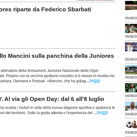
s riparte da Federico Sbarbati
05/08/2
05/08/2
o Mancini sulla panchina della Juniores
05/08/2
 allenatore della formazione Juniores Nazionale della Vigor
ficiale. Proprio con la vecchia gestione rossoblu si è messo in mostra nei
05/08/2
...
leggi
Barbara, Osimana e Portuali. «Mancini, che ha gi&ag
04/08/2
via gli Open Day: dal 6 all'8 luglio
my scalda i motori in vista della nuova stagione sportiva e spalanca le
...
leggi
ori del territorio. Sotto la guida attenta e l'esperienza del
04/08/2
03/08/2