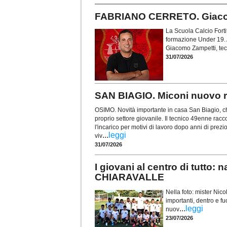
FABRIANO CERRETO. Giacomo
La Scuola Calcio Forti
formazione Under 19. A
Giacomo Zampetti, tec
31/07/2026
SAN BIAGIO. Miconi nuovo re
OSIMO. Novità importante in casa San Biagio, ch
proprio settore giovanile. Il tecnico 49enne racc
l'incarico per motivi di lavoro dopo anni di prezi
...
leggi
viv
31/07/2026
I giovani al centro di tutt
CHIARAVALLE
Nella foto: mister Ni
importanti, dentro e fu
...
leggi
nuov
23/07/2026