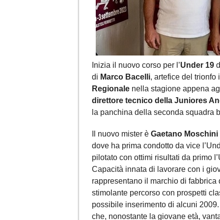
Inizia il nuovo corso per l’
Under 19
d
di
Marco Bacelli
, artefice del trionf
Regionale
nella stagione appena agli
direttore tecnico della Juniores An
la panchina della seconda squadra 
Il nuovo mister è
Gaetano Moschini
dove ha prima condotto da vice l’Unde
pilotato con ottimi risultati da primo 
Capacità innata di lavorare con i gio
rappresentano il marchio di fabbrica
stimolante percorso con prospetti cl
possibile inserimento di alcuni 2009. 
che, nonostante la giovane età, van