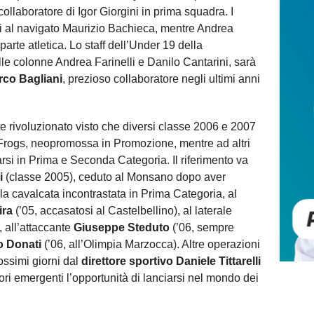
ollaboratore di Igor Giorgini in prima squadra. I
ati al navigato Maurizio Bachieca, mentre Andrea
parte atletica. Lo staff dell’Under 19 della
le colonne Andrea Farinelli e Danilo Cantarini, sarà
rco Bagliani
, prezioso collaboratore negli ultimi anni
 rivoluzionato visto che diversi classe 2006 e 2007
Frogs, neopromossa in Promozione, mentre ad altri
rsi in Prima e Seconda Categoria. Il riferimento va
i
(classe 2005), ceduto al Monsano dopo aver
lla cavalcata incontrastata in Prima Categoria, al
ira
(’05, accasatosi al Castelbellino), al laterale
, all’attaccante
Giuseppe Steduto
(’06, sempre
o Donati
(’06, all’Olimpia Marzocca). Altre operazioni
ossimi giorni dal
direttore sportivo Daniele Tittarelli
atori emergenti l’opportunità di lanciarsi nel mondo dei