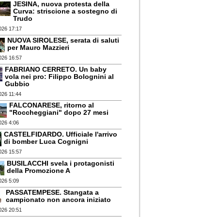
JESINA, nuova protesta della
Curva: striscione a sostegno di
Trudo
026 17:17
NUOVA SIROLESE, serata di saluti
per Mauro Mazzieri
026 16:57
FABRIANO CERRETO. Un baby
vola nei pro: Filippo Bolognini al
Gubbio
026 11:44
FALCONARESE, ritorno al
"Roccheggiani" dopo 27 mesi
026 4:06
CASTELFIDARDO. Ufficiale l'arrivo
di bomber Luca Cognigni
026 15:57
BUSILACCHI svela i protagonisti
della Promozione A
026 5:09
PASSATEMPESE. Stangata a
campionato non ancora iniziato
026 20:51