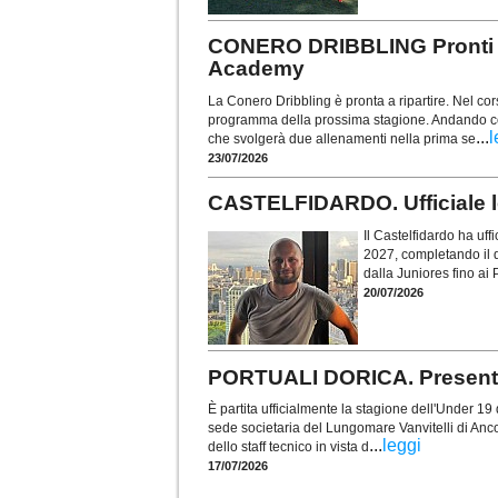
CONERO DRIBBLING Pronti a r
Academy
La Conero Dribbling è pronta a ripartire. Nel corso
programma della prossima stagione. Andando con
...
l
che svolgerà due allenamenti nella prima se
23/07/2026
CASTELFIDARDO. Ufficiale lo
Il Castelfidardo ha uff
2027, completando il 
dalla Juniores fino ai 
20/07/2026
PORTUALI DORICA. Presentat
È partita ufficialmente la stagione dell'Under 19 d
sede societaria del Lungomare Vanvitelli di Anc
...
leggi
dello staff tecnico in vista d
17/07/2026