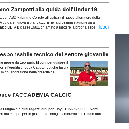
 Zampetti alla guida dell'Under 19
tudo - ASD Fabriano Cerreto ufficializza il nuovo allenatore della
 guidare i giovani biancazzurri nella prossima stagione sarà
...
leggi
nico UEFA B classe 1982, chiamato a mettere la propria espe
sponsabile tecnico del settore giovanile
e riparte da Leonardo Miconi per guidare il
oglie l'eredità di Luca Capotondo, che lascia
osa collaborazione nella crescita del
o: nasce l'ACCADEMIA CALCIO
cola Fuligna e alcuni ragazzi all'Open Day CHIARAVALLE – Nomi
ori dal campo, per la gioia delle famiglie chiaravallesi. È nata una