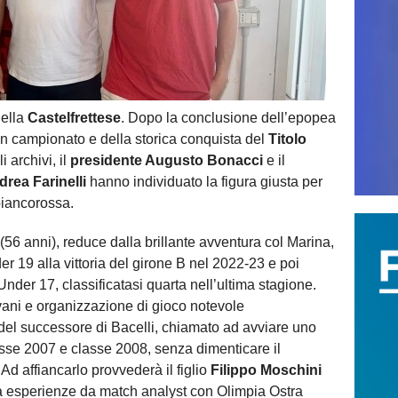
ella
Castelfrettese
. Dopo la conclusione dell’epopea
o in campionato e della storica conquista del
Titolo
 archivi, il
presidente Augusto Bonacci
e il
drea Farinelli
hanno individuato la figura giusta per
biancorossa.
(56 anni), reduce dalla brillante avventura col Marina,
r 19 alla vittoria del girone B nel 2022-23 e poi
l’Under 17, classificatasi quarta nell’ultima stagione.
vani e organizzazione di gioco notevole
 del successore di Bacelli, chiamato ad avviare uno
asse 2007 e classe 2008, senza dimenticare il
Ad affiancarlo provvederà il figlio
Filippo Moschini
ta esperienze da match analyst con Olimpia Ostra