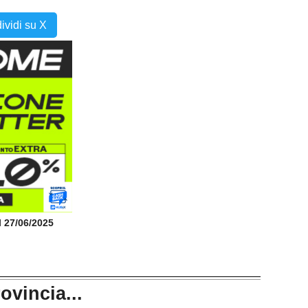
ividi su X
il 27/06/2025
rovincia...