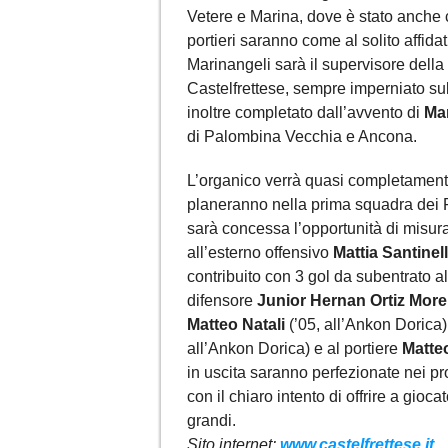
Vetere e Marina, dove è stato anche c
portieri saranno come al solito affid
Marinangeli sarà il supervisore della 
Castelfrettese, sempre imperniato sul
inoltre completato dall’avvento di
Ma
di Palombina Vecchia e Ancona.
L’organico verrà quasi completamente
planeranno nella prima squadra dei 
sarà concessa l’opportunità di misura
all’esterno offensivo
Mattia Santinell
contribuito con 3 gol da subentrato a
difensore
Junior Hernan Ortiz More
Matteo Natali
(’05, all’Ankon Dorica)
all’Ankon Dorica) e al portiere
Matte
in uscita saranno perfezionate nei pr
con il chiaro intento di offrire a gioc
grandi.
Sito internet:
www.castelfrettese.it