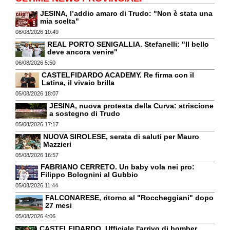
JESINA, l’addio amaro di Trudo: "Non è stata una
mia scelta"
08/08/2026 10:49
REAL PORTO SENIGALLIA. Stefanelli: "Il bello
deve ancora venire"
06/08/2026 5:50
CASTELFIDARDO ACADEMY. Re firma con il
Latina, il vivaio brilla
05/08/2026 18:07
JESINA, nuova protesta della Curva: striscione
a sostegno di Trudo
05/08/2026 17:17
NUOVA SIROLESE, serata di saluti per Mauro
Mazzieri
05/08/2026 16:57
FABRIANO CERRETO. Un baby vola nei pro:
Filippo Bolognini al Gubbio
05/08/2026 11:44
FALCONARESE, ritorno al "Roccheggiani" dopo
27 mesi
05/08/2026 4:06
CASTELFIDARDO. Ufficiale l'arrivo di bomber