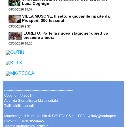
Luca Cognigni
04/08/2026 15:57
VILLA MUSONE. Il settore giovanile riparte da
Prosperi: 300 tesserati
03/08/2026 9:37
LORETO. Parte la nuova stagione: obiettivo
crescere ancora
02/08/2026 16:20
-------------------------------------------------------------
Copyright © 2001-
Agenzia Giornalistica Multimediale.
Tutti i diritti riservati.
Marcheingol.it è un marchio di TVP ITALY S.r.l. - PEC: tvpitaly@arubapec.it
P.IVA e C.F. 02078550445
Testata giornalistica iscritta a: