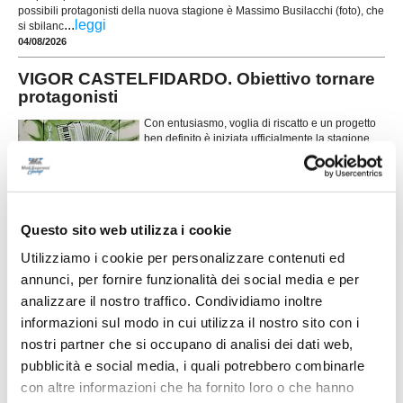
possibili protagonisti della nuova stagione è Massimo Busilacchi (foto), che
...
leggi
si sbilanc
04/08/2026
VIGOR CASTELFIDARDO. Obiettivo tornare
protagonisti
Con entusiasmo, voglia di riscatto e un progetto
ben definito è iniziata ufficialmente la stagione
2026/2027 della Vigor Castelfidardo. Giovedì
...
leggi
sera, al campo sportivo Gabban
01/08/2026
VILLA MUSONE. Gettate le basi per la nuova
Questo sito web utilizza i cookie
stagione
Utilizziamo i cookie per personalizzare contenuti ed
Il Villa Musone ha dato il primo via alla stagione
annunci, per fornire funzionalità dei social media e per
2026/2027 con un incontro che ha riunito
dirigenza, staff tecnico e giocatori. Un momento
analizzare il nostro traffico. Condividiamo inoltre
utile per presentare le novità e fissare gli obiettivi
informazioni sul modo in cui utilizza il nostro sito con i
...
leggi
in vista dell'inizio della
01/08/2026
nostri partner che si occupano di analisi dei dati web,
pubblicità e social media, i quali potrebbero combinarle
CASTELFIDARDO. Gli Ultras tornano sugli
con altre informazioni che ha fornito loro o che hanno
spalti