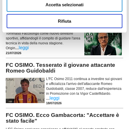
24/07/2026
Accetta selezionati
CASTELFIDARDO. Ecco chi è il nuovo
direttore sportivo
Rifiuta
Il Castelfidardo ha ufficializzato la nomina di
Tommaso Faccilongo come nuovo direttore
sportivo, affidandogli il compito di guidare l'area
tecnica in vista della nuova stagione.
...
leggi
Origin
21/07/2026
FC OSIMO. Tesserato il giovane attacante
Romeo Guidobaldi
L'FC Osimo 2011 continua a investire sui giovani
e ufficializza l'arrivo dell'attaccante Romeo
Guidobaldi, classe 2007, reduce dall'esperienza
in Promozione con la Vigor Castelfidardo.
...
leggi
18/07/2026
FC OSIMO. Ecco Gambacorta: "Accettare è
stato facile"