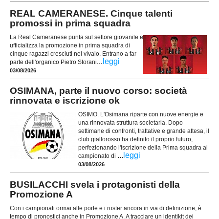
REAL CAMERANESE. Cinque talenti
promossi in prima squadra
La Real Cameranese punta sul settore giovanile e
ufficializza la promozione in prima squadra di
cinque ragazzi cresciuti nel vivaio. Entrano a far
...
leggi
parte dell'organico Pietro Storani
03/08/2026
OSIMANA, parte il nuovo corso: società
rinnovata e iscrizione ok
OSIMO. L'Osimana riparte con nuove energie e
una rinnovata struttura societaria. Dopo
settimane di confronti, trattative e grande attesa, il
club giallorosso ha definito il proprio futuro,
perfezionando l'iscrizione della Prima squadra al
...
leggi
campionato di
03/08/2026
BUSILACCHI svela i protagonisti della
Promozione A
Con i campionati ormai alle porte e i roster ancora in via di definizione, è
tempo di pronostici anche in Promozione A. A tracciare un identikit dei