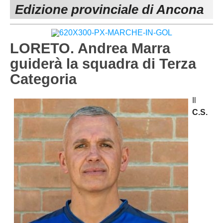
Edizione provinciale di Ancona
MACERATA
ECCELLENZA
REGIONALI
PESARO URBINO
PROMOZIONE
DIRETTA
LORETO. Andrea Marra
Carica la tua Rosa
1^ CATEGORIA
guiderà la squadra di Terza
Categoria
2^ CATEGORIA
3^ CATEGORIA
Il
C.S.
GIOVANILI