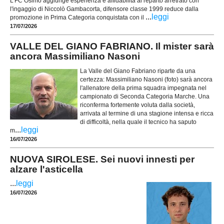
L'FC Osimo aggiunge esperienza e affidabilità al reparto arretrato con
l'ingaggio di Niccolò Gambacorta, difensore classe 1999 reduce dalla
...
leggi
promozione in Prima Categoria conquistata con il
17/07/2026
VALLE DEL GIANO FABRIANO. Il mister sarà
ancora Massimiliano Nasoni
La Valle del Giano Fabriano riparte da una
certezza: Massimiliano Nasoni (foto) sarà ancora
l'allenatore della prima squadra impegnata nel
campionato di Seconda Categoria Marche. Una
riconferma fortemente voluta dalla società,
arrivata al termine di una stagione intensa e ricca
di difficoltà, nella quale il tecnico ha saputo
...
leggi
m
16/07/2026
NUOVA SIROLESE. Sei nuovi innesti per
alzare l'asticella
...
leggi
16/07/2026