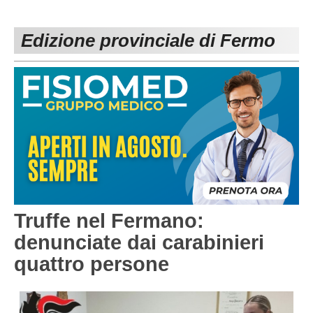
PESARO URBINO
PROMOZIONE
DIRETTA
Edizione provinciale di Fermo
Carica la tua Rosa
1^ CATEGORIA
2^ CATEGORIA
3^ CATEGORIA
GIOVANILI
Truffe nel Fermano:
denunciate dai carabinieri
quattro persone