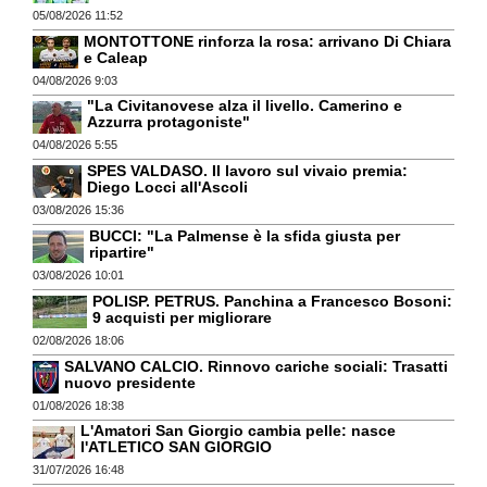
05/08/2026 11:52
MONTOTTONE rinforza la rosa: arrivano Di Chiara
e Caleap
04/08/2026 9:03
"La Civitanovese alza il livello. Camerino e
Azzurra protagoniste"
04/08/2026 5:55
SPES VALDASO. Il lavoro sul vivaio premia:
Diego Locci all'Ascoli
03/08/2026 15:36
BUCCI: "La Palmense è la sfida giusta per
ripartire"
03/08/2026 10:01
POLISP. PETRUS. Panchina a Francesco Bosoni:
9 acquisti per migliorare
02/08/2026 18:06
SALVANO CALCIO. Rinnovo cariche sociali: Trasatti
nuovo presidente
01/08/2026 18:38
L'Amatori San Giorgio cambia pelle: nasce
l'ATLETICO SAN GIORGIO
31/07/2026 16:48