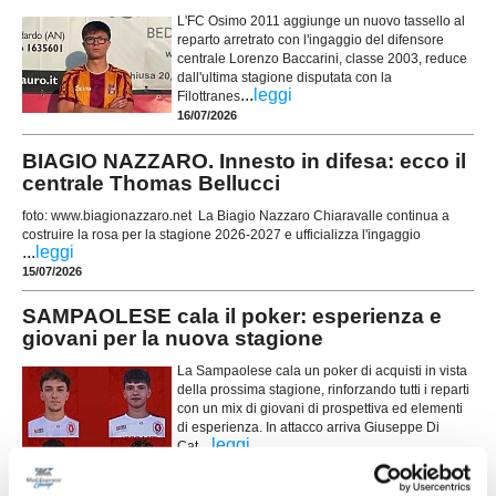
L'FC Osimo 2011 aggiunge un nuovo tassello al
reparto arretrato con l'ingaggio del difensore
centrale Lorenzo Baccarini, classe 2003, reduce
dall'ultima stagione disputata con la
...
leggi
Filottranes
16/07/2026
BIAGIO NAZZARO. Innesto in difesa: ecco il
centrale Thomas Bellucci
foto: www.biagionazzaro.net La Biagio Nazzaro Chiaravalle continua a
costruire la rosa per la stagione 2026-2027 e ufficializza l'ingaggio
...
leggi
15/07/2026
SAMPAOLESE cala il poker: esperienza e
giovani per la nuova stagione
La Sampaolese cala un poker di acquisti in vista
della prossima stagione, rinforzando tutti i reparti
con un mix di giovani di prospettiva ed elementi
di esperienza. In attacco arriva Giuseppe Di
...
leggi
Cat
15/07/2026