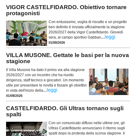
VIGOR CASTELFIDARDO. Obiettivo tornare
protagonisti
Con entusiasmo, voglia di riscatto e un progetto
ben definito è iniziata ufficialmente la stagione
2026/2027 della Vigor Castelfidardo. Giovedì
...
leggi
sera, al campo sportivo Gabban
01/08/2026
VILLA MUSONE. Gettate le basi per la nuova
stagione
Il Villa Musone ha dato il primo via alla stagione
2026/2027 con un incontro che ha riunito
dirigenza, staff tecnico e giocatori. Un momento
utile per presentare le novità e fissare gli obiettivi
...
leggi
in vista dell'inizio della
01/08/2026
CASTELFIDARDO. Gli Ultras tornano sugli
spalti
Con un comunicato diffuso nelle ultime ore, gli
Ultras Castelfidardo annunciano il ritorno sugli
spalti dopo la protesta della scorsa stagione. Il