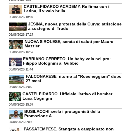
CASTELFIDARDO ACADEMY. Re firma con il
Latina, il vivaio brilla
05/08/2026 18:07
JESINA, nuova protesta della Curva: striscione
a sostegno di Trudo
05/08/2026 17:17
NUOVA SIROLESE, serata di saluti per Mauro
Mazzieri
05/08/2026 16:57
FABRIANO CERRETO. Un baby vola nei pro:
Filippo Bolognini al Gubbio
05/08/2026 11:44
FALCONARESE, ritorno al "Roccheggiani" dopo
27 mesi
05/08/2026 4:06
CASTELFIDARDO. Ufficiale l'arrivo di bomber
Luca Cognigni
04/08/2026 15:57
BUSILACCHI svela i protagonisti della
Promozione A
04/08/2026 5:09
PASSATEMPESE. Stangata a campionato non