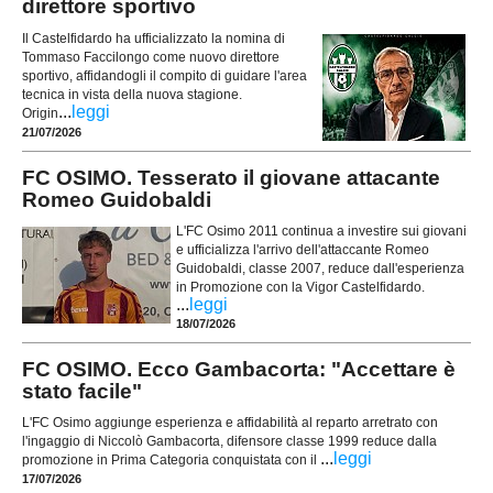
direttore sportivo
Il Castelfidardo ha ufficializzato la nomina di
Tommaso Faccilongo come nuovo direttore
sportivo, affidandogli il compito di guidare l'area
tecnica in vista della nuova stagione.
...
leggi
Origin
21/07/2026
FC OSIMO. Tesserato il giovane attacante
Romeo Guidobaldi
L'FC Osimo 2011 continua a investire sui giovani
e ufficializza l'arrivo dell'attaccante Romeo
Guidobaldi, classe 2007, reduce dall'esperienza
in Promozione con la Vigor Castelfidardo.
...
leggi
18/07/2026
FC OSIMO. Ecco Gambacorta: "Accettare è
stato facile"
L'FC Osimo aggiunge esperienza e affidabilità al reparto arretrato con
l'ingaggio di Niccolò Gambacorta, difensore classe 1999 reduce dalla
...
leggi
promozione in Prima Categoria conquistata con il
17/07/2026