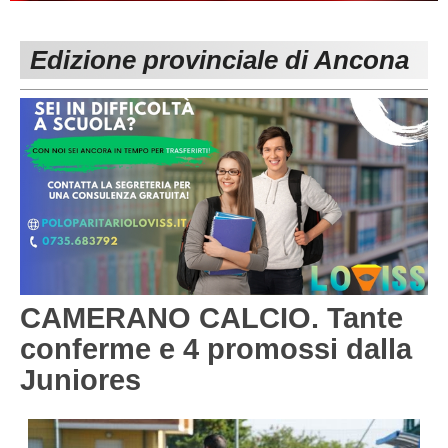
PESARO URBINO
PROMOZIONE
DIRETTA
Edizione provinciale di Ancona
Carica la tua Rosa
1^ CATEGORIA
2^ CATEGORIA
3^ CATEGORIA
GIOVANILI
CAMERANO CALCIO. Tante
conferme e 4 promossi dalla
Juniores