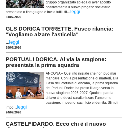
gruppo organizzato spiega di aver accolto
positivamente il nuovo progetto societario
...
leggi
presentato a fine giugno e invita tutti i tif
31/07/2026
GLS DORICA TORRETTE. Fusco rilancia:
"Vogliamo alzare l'asticella"
...
leggi
28/07/2026
PORTUALI DORICA. Al via la stagione:
presentata la prima squadra
ANCONA – Quel rito iniziale che non può mai
mancare. Con la presentazione di martedì, alla
Casa del Portuale di Ancona, la prima squadra
dei Portuali Dorica ha preso il largo verso la
nuova stagione 2026-2027. Qualche parola
chiave che dovrà caratterizzare l’ambiente:
passione, impegno, sacrificio e identità. Stimoli
...
leggi
impo
24/07/2026
CASTELFIDARDO. Ecco chi è il nuovo