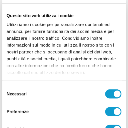
LEONESSA MONTORO. Tanti volti nuovi per
Questo sito web utilizza i cookie
mister Santinelli
Utilizziamo i cookie per personalizzare contenuti ed
La Leonessa Montoro è molto attiva sul mercato e
presenta i primi acquisti in vista della prossima
annunci, per fornire funzionalità dei social media e per
stagione. Il direttore sportivo Giancarlo Tateo ha
analizzare il nostro traffico. Condividiamo inoltre
costruito una rosa che unisce giovani di
...
leggi
prospettiva ed elemen
informazioni sul modo in cui utilizza il nostro sito con i
15/07/2026
nostri partner che si occupano di analisi dei dati web,
pubblicità e social media, i quali potrebbero combinarle
VILLA MUSONE molto attivo sul mercato: le
ultime novità
con altre informazioni che ha fornito loro o che hanno
raccolto dal suo utilizzo dei loro servizi.
Il Villa Musone prosegue la costruzione della
rosa in vista della stagione 2026-2027, puntando
sulla continuità del gruppo e su alcuni innesti
Selezione
mirati. La società gialloblù conferma gran parte
...
leggi
Necessari
dell'ossatura della p
del
15/07/2026
consenso
Preferenze
Vai all'edizione provinciale