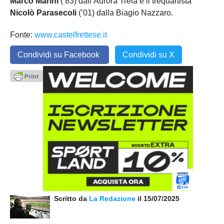
Marco Marini
(’83) dall’Aurora Treia e il trequartista
Nicolò Parasecoli
(’01) dalla Biagio Nazzaro.
Fonte:
www.castelfrettese.it
Condividi su Facebook
Condividi su X
Scritto da
La Redazione
il 15/07/2025