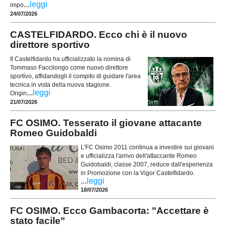
...
leggi
impo
24/07/2026
CASTELFIDARDO. Ecco chi è il nuovo
direttore sportivo
Il Castelfidardo ha ufficializzato la nomina di
Tommaso Faccilongo come nuovo direttore
sportivo, affidandogli il compito di guidare l'area
tecnica in vista della nuova stagione.
...
leggi
Origin
21/07/2026
FC OSIMO. Tesserato il giovane attacante
Romeo Guidobaldi
L'FC Osimo 2011 continua a investire sui giovani
e ufficializza l'arrivo dell'attaccante Romeo
Guidobaldi, classe 2007, reduce dall'esperienza
in Promozione con la Vigor Castelfidardo.
...
leggi
18/07/2026
FC OSIMO. Ecco Gambacorta: "Accettare è
stato facile"