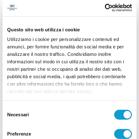
con un mix di giovani di prospettiva ed elementi
di esperienza. In attacco arriva Giuseppe Di
...
leggi
Cat
15/07/2026
Questo sito web utilizza i cookie
LEONESSA MONTORO. Tanti volti nuovi per
Utilizziamo i cookie per personalizzare contenuti ed
mister Santinelli
annunci, per fornire funzionalità dei social media e per
La Leonessa Montoro è molto attiva sul mercato e
analizzare il nostro traffico. Condividiamo inoltre
presenta i primi acquisti in vista della prossima
informazioni sul modo in cui utilizza il nostro sito con i
stagione. Il direttore sportivo Giancarlo Tateo ha
costruito una rosa che unisce giovani di
nostri partner che si occupano di analisi dei dati web,
...
leggi
prospettiva ed elemen
pubblicità e social media, i quali potrebbero combinarle
15/07/2026
con altre informazioni che ha fornito loro o che hanno
VILLA MUSONE molto attivo sul mercato: le
raccolto dal suo utilizzo dei loro servizi.
ultime novità
Il Villa Musone prosegue la costruzione della
Selezione
rosa in vista della stagione 2026-2027, puntando
Necessari
del
sulla continuità del gruppo e su alcuni innesti
mirati. La società gialloblù conferma gran parte
consenso
...
leggi
dell'ossatura della p
15/07/2026
Preferenze