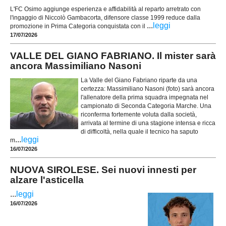
L'FC Osimo aggiunge esperienza e affidabilità al reparto arretrato con
l'ingaggio di Niccolò Gambacorta, difensore classe 1999 reduce dalla
...
leggi
promozione in Prima Categoria conquistata con il
17/07/2026
VALLE DEL GIANO FABRIANO. Il mister sarà
ancora Massimiliano Nasoni
La Valle del Giano Fabriano riparte da una
certezza: Massimiliano Nasoni (foto) sarà ancora
l'allenatore della prima squadra impegnata nel
campionato di Seconda Categoria Marche. Una
riconferma fortemente voluta dalla società,
arrivata al termine di una stagione intensa e ricca
di difficoltà, nella quale il tecnico ha saputo
...
leggi
m
16/07/2026
NUOVA SIROLESE. Sei nuovi innesti per
alzare l'asticella
...
leggi
16/07/2026