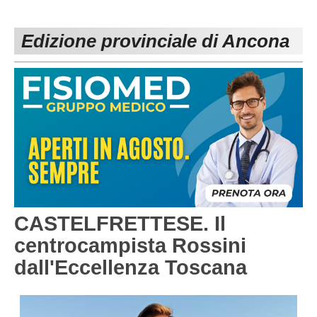
PESARO URBINO
PROMOZIONE
DIRETTA
Edizione provinciale di Ancona
Carica la tua Rosa
1^ CATEGORIA
2^ CATEGORIA
3^ CATEGORIA
GIOVANILI
CASTELFRETTESE. Il
centrocampista Rossini
dall'Eccellenza Toscana