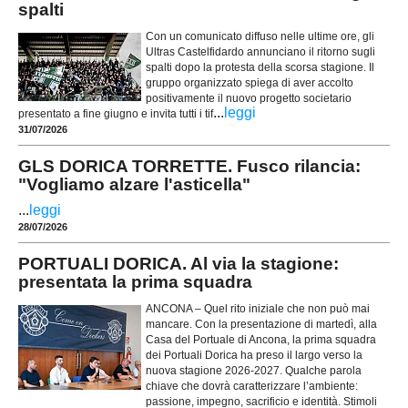
spalti
Con un comunicato diffuso nelle ultime ore, gli
Ultras Castelfidardo annunciano il ritorno sugli
spalti dopo la protesta della scorsa stagione. Il
gruppo organizzato spiega di aver accolto
positivamente il nuovo progetto societario
...
leggi
presentato a fine giugno e invita tutti i tif
31/07/2026
GLS DORICA TORRETTE. Fusco rilancia:
"Vogliamo alzare l'asticella"
...
leggi
28/07/2026
PORTUALI DORICA. Al via la stagione:
presentata la prima squadra
ANCONA – Quel rito iniziale che non può mai
mancare. Con la presentazione di martedì, alla
Casa del Portuale di Ancona, la prima squadra
dei Portuali Dorica ha preso il largo verso la
nuova stagione 2026-2027. Qualche parola
chiave che dovrà caratterizzare l’ambiente:
passione, impegno, sacrificio e identità. Stimoli