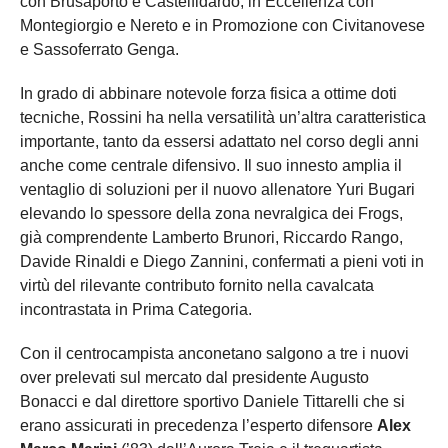
con Brusaporto e Castelfidardo, in Eccellenza con
Montegiorgio e Nereto e in Promozione con Civitanovese
e Sassoferrato Genga.
In grado di abbinare notevole forza fisica a ottime doti
tecniche, Rossini ha nella versatilità un’altra caratteristica
importante, tanto da essersi adattato nel corso degli anni
anche come centrale difensivo. Il suo innesto amplia il
ventaglio di soluzioni per il nuovo allenatore Yuri Bugari
elevando lo spessore della zona nevralgica dei Frogs,
già comprendente Lamberto Brunori, Riccardo Rango,
Davide Rinaldi e Diego Zannini, confermati a pieni voti in
virtù del rilevante contributo fornito nella cavalcata
incontrastata in Prima Categoria.
Con il centrocampista anconetano salgono a tre i nuovi
over prelevati sul mercato dal presidente Augusto
Bonacci e dal direttore sportivo Daniele Tittarelli che si
erano assicurati in precedenza l’esperto difensore
Alex