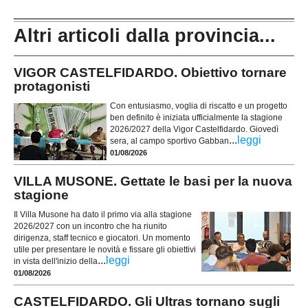
Altri articoli dalla provincia...
VIGOR CASTELFIDARDO. Obiettivo tornare
protagonisti
Con entusiasmo, voglia di riscatto e un progetto
ben definito è iniziata ufficialmente la stagione
2026/2027 della Vigor Castelfidardo. Giovedì
...
leggi
sera, al campo sportivo Gabban
01/08/2026
VILLA MUSONE. Gettate le basi per la nuova
stagione
Il Villa Musone ha dato il primo via alla stagione
2026/2027 con un incontro che ha riunito
dirigenza, staff tecnico e giocatori. Un momento
utile per presentare le novità e fissare gli obiettivi
...
leggi
in vista dell'inizio della
01/08/2026
CASTELFIDARDO. Gli Ultras tornano sugli