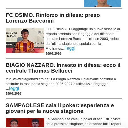
FC OSIMO. Rinforzo in difesa: preso
Lorenzo Baccarini
L'FC Osimo 2011 aggiunge un nuovo tassello al
reparto arretrato con l'ingaggio del difensore
centrale Lorenzo Baccarini, classe 2003, reduce
dall'ultima stagione disputata con la
...
leggi
Filottranes
16/07/2026
BIAGIO NAZZARO. Innesto in difesa: ecco il
centrale Thomas Bellucci
foto: www.biagionazzaro.net La Biagio Nazzaro Chiaravalle continua a
costruire la rosa per la stagione 2026-2027 e ufficializza l'ingaggio
...
leggi
15/07/2026
SAMPAOLESE cala il poker: esperienza e
giovani per la nuova stagione
La Sampaolese cala un poker di acquisti in vista
della prossima stagione, rinforzando tutti i reparti