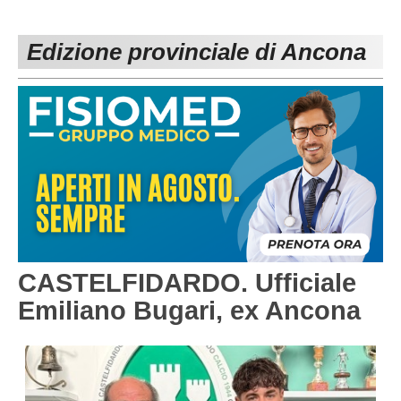
PESARO URBINO
PROMOZIONE
DIRETTA
Edizione provinciale di Ancona
Carica la tua Rosa
1^ CATEGORIA
2^ CATEGORIA
3^ CATEGORIA
GIOVANILI
CASTELFIDARDO. Ufficiale
Emiliano Bugari, ex Ancona