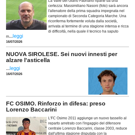
La Valle del Giano Fabriano riparte da una
certezza: Massimiliano Nasoni (foto) sarà ancora
l'allenatore della prima squadra impegnata nel
campionato di Seconda Categoria Marche. Una
riconferma fortemente voluta dalla società,
arrivata al termine di una stagione intensa e ricca
di difficoltà, nella quale il tecnico ha saputo
...
leggi
m
16/07/2026
NUOVA SIROLESE. Sei nuovi innesti per
alzare l'asticella
...
leggi
16/07/2026
FC OSIMO. Rinforzo in difesa: preso
Lorenzo Baccarini
L'FC Osimo 2011 aggiunge un nuovo tassello al
reparto arretrato con l'ingaggio del difensore
centrale Lorenzo Baccarini, classe 2003, reduce
dall'ultima stagione disputata con la