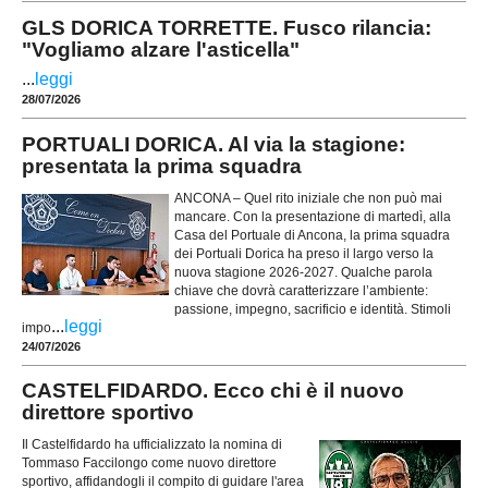
GLS DORICA TORRETTE. Fusco rilancia:
"Vogliamo alzare l'asticella"
...
leggi
28/07/2026
PORTUALI DORICA. Al via la stagione:
presentata la prima squadra
ANCONA – Quel rito iniziale che non può mai
mancare. Con la presentazione di martedì, alla
Casa del Portuale di Ancona, la prima squadra
dei Portuali Dorica ha preso il largo verso la
nuova stagione 2026-2027. Qualche parola
chiave che dovrà caratterizzare l’ambiente:
passione, impegno, sacrificio e identità. Stimoli
...
leggi
impo
24/07/2026
CASTELFIDARDO. Ecco chi è il nuovo
direttore sportivo
Il Castelfidardo ha ufficializzato la nomina di
Tommaso Faccilongo come nuovo direttore
sportivo, affidandogli il compito di guidare l'area