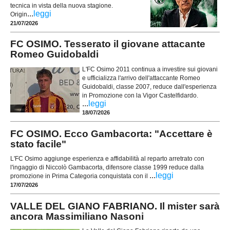
tecnica in vista della nuova stagione.
...
leggi
Origin
21/07/2026
FC OSIMO. Tesserato il giovane attacante
Romeo Guidobaldi
L'FC Osimo 2011 continua a investire sui giovani
e ufficializza l'arrivo dell'attaccante Romeo
Guidobaldi, classe 2007, reduce dall'esperienza
in Promozione con la Vigor Castelfidardo.
...
leggi
18/07/2026
FC OSIMO. Ecco Gambacorta: "Accettare è
stato facile"
L'FC Osimo aggiunge esperienza e affidabilità al reparto arretrato con
l'ingaggio di Niccolò Gambacorta, difensore classe 1999 reduce dalla
...
leggi
promozione in Prima Categoria conquistata con il
17/07/2026
VALLE DEL GIANO FABRIANO. Il mister sarà
ancora Massimiliano Nasoni