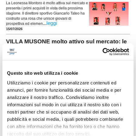
La Leonessa Montoro è molto attiva sul mercato e
presenta i primi acquisti in vista della prossima
stagione. Il direttore sportivo Giancarlo Tateo ha
costruito una rosa che unisce giovani di
...
leggi
prospettiva ed elemen
15/07/2026
VILLA MUSONE molto attivo sul mercato: le
ultime novità
Il Villa Musone prosegue la costruzione della
rosa in vista della stagione 2026-2027, puntando
sulla continuità del gruppo e su alcuni innesti
mirati. La società gialloblù conferma gran parte
Questo sito web utilizza i cookie
...
leggi
dell'ossatura della p
Utilizziamo i cookie per personalizzare contenuti ed
15/07/2026
annunci, per fornire funzionalità dei social media e per
analizzare il nostro traffico. Condividiamo inoltre
Vai all'edizione provinciale
informazioni sul modo in cui utilizza il nostro sito con i
nostri partner che si occupano di analisi dei dati web,
pubblicità e social media, i quali potrebbero combinarle
con altre informazioni che ha fornito loro o che hanno
raccolto dal suo utilizzo dei loro servizi.