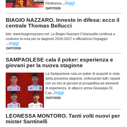
...
leggi
Filottranes
16/07/2026
BIAGIO NAZZARO. Innesto in difesa: ecco il
centrale Thomas Bellucci
foto: www.biagionazzaro.net La Biagio Nazzaro Chiaravalle continua a
costruire la rosa per la stagione 2026-2027 e ufficializza l'ingaggio
...
leggi
15/07/2026
SAMPAOLESE cala il poker: esperienza e
giovani per la nuova stagione
La Sampaolese cala un poker di acquisti in vista
della prossima stagione, rinforzando tutti i reparti
con un mix di giovani di prospettiva ed elementi
di esperienza. In attacco arriva Giuseppe Di
...
leggi
Cat
15/07/2026
LEONESSA MONTORO. Tanti volti nuovi per
mister Santinelli