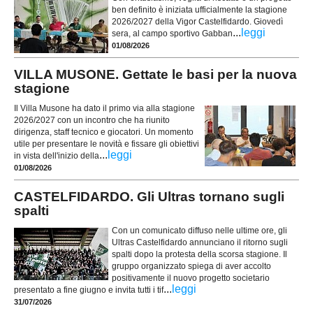
ben definito è iniziata ufficialmente la stagione
2026/2027 della Vigor Castelfidardo. Giovedì
...
leggi
sera, al campo sportivo Gabban
01/08/2026
VILLA MUSONE. Gettate le basi per la nuova
stagione
Il Villa Musone ha dato il primo via alla stagione
2026/2027 con un incontro che ha riunito
dirigenza, staff tecnico e giocatori. Un momento
utile per presentare le novità e fissare gli obiettivi
...
leggi
in vista dell'inizio della
01/08/2026
CASTELFIDARDO. Gli Ultras tornano sugli
spalti
Con un comunicato diffuso nelle ultime ore, gli
Ultras Castelfidardo annunciano il ritorno sugli
spalti dopo la protesta della scorsa stagione. Il
gruppo organizzato spiega di aver accolto
positivamente il nuovo progetto societario
...
leggi
presentato a fine giugno e invita tutti i tif
31/07/2026