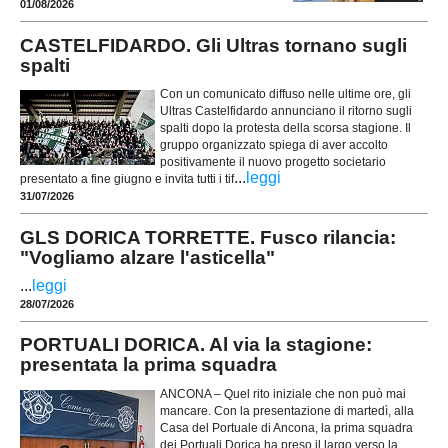
01/08/2026
CASTELFIDARDO. Gli Ultras tornano sugli
spalti
Con un comunicato diffuso nelle ultime ore, gli
Ultras Castelfidardo annunciano il ritorno sugli
spalti dopo la protesta della scorsa stagione. Il
gruppo organizzato spiega di aver accolto
positivamente il nuovo progetto societario
...
leggi
presentato a fine giugno e invita tutti i tif
31/07/2026
GLS DORICA TORRETTE. Fusco rilancia:
"Vogliamo alzare l'asticella"
...
leggi
28/07/2026
PORTUALI DORICA. Al via la stagione:
presentata la prima squadra
ANCONA – Quel rito iniziale che non può mai
mancare. Con la presentazione di martedì, alla
Casa del Portuale di Ancona, la prima squadra
dei Portuali Dorica ha preso il largo verso la