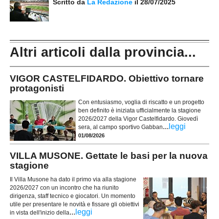
Scritto da
La Redazione
il 28/07/2025
Altri articoli dalla provincia...
VIGOR CASTELFIDARDO. Obiettivo tornare
protagonisti
Con entusiasmo, voglia di riscatto e un progetto
ben definito è iniziata ufficialmente la stagione
2026/2027 della Vigor Castelfidardo. Giovedì
...
leggi
sera, al campo sportivo Gabban
01/08/2026
VILLA MUSONE. Gettate le basi per la nuova
stagione
Il Villa Musone ha dato il primo via alla stagione
2026/2027 con un incontro che ha riunito
dirigenza, staff tecnico e giocatori. Un momento
utile per presentare le novità e fissare gli obiettivi
...
leggi
in vista dell'inizio della