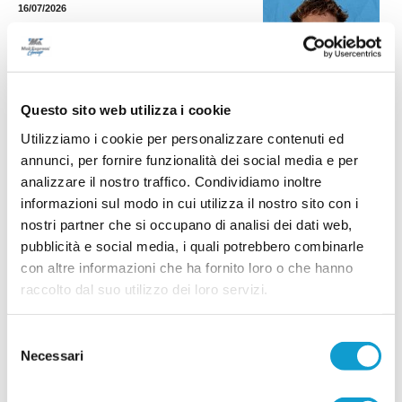
16/07/2026
FC OSIMO. Rinforzo in difesa: preso
Questo sito web utilizza i cookie
Lorenzo Baccarini
Utilizziamo i cookie per personalizzare contenuti ed
L'FC Osimo 2011 aggiunge un nuovo tassello al
reparto arretrato con l'ingaggio del difensore
annunci, per fornire funzionalità dei social media e per
centrale Lorenzo Baccarini, classe 2003, reduce
analizzare il nostro traffico. Condividiamo inoltre
dall'ultima stagione disputata con la
...
leggi
informazioni sul modo in cui utilizza il nostro sito con i
Filottranes
16/07/2026
nostri partner che si occupano di analisi dei dati web,
pubblicità e social media, i quali potrebbero combinarle
BIAGIO NAZZARO. Innesto in difesa: ecco il
con altre informazioni che ha fornito loro o che hanno
centrale Thomas Bellucci
raccolto dal suo utilizzo dei loro servizi.
foto: www.biagionazzaro.net La Biagio Nazzaro Chiaravalle continua a
costruire la rosa per la stagione 2026-2027 e ufficializza l'ingaggio
...
leggi
Selezione
15/07/2026
Necessari
del
SAMPAOLESE cala il poker: esperienza e
consenso
giovani per la nuova stagione