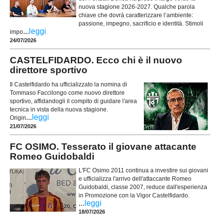
nuova stagione 2026-2027. Qualche parola
chiave che dovrà caratterizzare l’ambiente:
passione, impegno, sacrificio e identità. Stimoli
...
leggi
impo
24/07/2026
CASTELFIDARDO. Ecco chi è il nuovo
direttore sportivo
Il Castelfidardo ha ufficializzato la nomina di
Tommaso Faccilongo come nuovo direttore
sportivo, affidandogli il compito di guidare l'area
tecnica in vista della nuova stagione.
...
leggi
Origin
21/07/2026
FC OSIMO. Tesserato il giovane attacante
Romeo Guidobaldi
L'FC Osimo 2011 continua a investire sui giovani
e ufficializza l'arrivo dell'attaccante Romeo
Guidobaldi, classe 2007, reduce dall'esperienza
in Promozione con la Vigor Castelfidardo.
...
leggi
18/07/2026