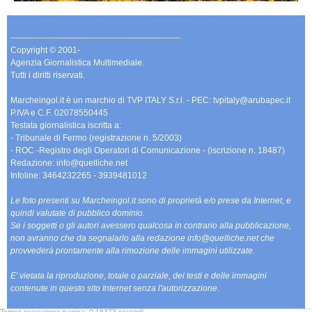
-------------------------------------------------------------
Copyright © 2001-
Agenzia Giornalistica Multimediale.
Tutti i diritti riservati.
Marcheingol.it è un marchio di TVP ITALY S.r.l. - PEC: tvpitaly@arubapec.it
P.IVA e C.F. 02078550445
Testata giornalistica iscritta a:
- Tribunale di Fermo (registrazione n. 5/2003)
- ROC -Registro degli Operatori di Comunicazione - (iscrizione n. 18487)
Redazione: info@quelliche.net
Infoline: 3464232265 - 3939481012
Le foto presenti su Marcheingol.it sono di proprietà e/o prese da Internet, e
quindi valutate di pubblico dominio.
Se i soggetti o gli autori avessero qualcosa in contrario alla pubblicazione,
non avranno che da segnalarlo alla redazione info@quelliche.net che
provvederà prontamente alla rimozione delle immagini utilizzate.
E' vietata la riproduzione, totale o parziale, dei testi e delle immagini
contenute in questo sito Internet senza l'autorizzazione.
Tempo esecuzione pagina: 0,16373 secondi