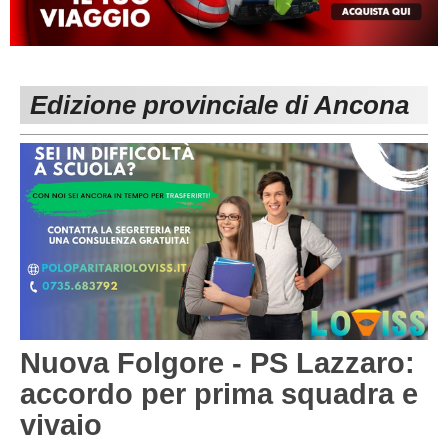
MACERATA
ECCELLENZA
REGIONALI
PESARO URBINO
PROMOZIONE
DIRETTA
Edizione provinciale di Ancona
Carica la tua Rosa
1^ CATEGORIA
2^ CATEGORIA
3^ CATEGORIA
GIOVANILI
Nuova Folgore - PS Lazzaro:
accordo per prima squadra e
vivaio