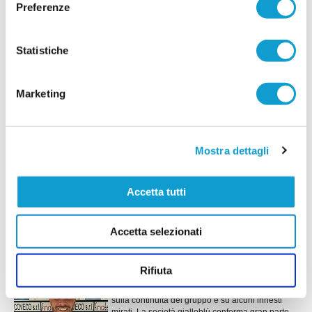
Preferenze
La Sampaolese cala un poker di acquisti in vista
della prossima stagione, rinforzando tutti i reparti
con un mix di giovani di prospettiva ed elementi
Statistiche
di esperienza. In attacco arriva Giuseppe Di
...
leggi
Cat
15/07/2026
Marketing
LEONESSA MONTORO. Tanti volti nuovi per
mister Santinelli
Mostra dettagli
La Leonessa Montoro è molto attiva sul mercato e
presenta i primi acquisti in vista della prossima
stagione. Il direttore sportivo Giancarlo Tateo ha
costruito una rosa che unisce giovani di
Accetta tutti
...
leggi
prospettiva ed elemen
15/07/2026
Accetta selezionati
VILLA MUSONE molto attivo sul mercato: le
ultime novità
Rifiuta
Il Villa Musone prosegue la costruzione della
rosa in vista della stagione 2026-2027, puntando
sulla continuità del gruppo e su alcuni innesti