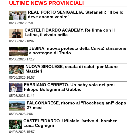
ULTIME NEWS PROVINCIALI
REAL PORTO SENIGALLIA. Stefanelli: "Il bello
deve ancora venire"
06/08/2026 5:50
CASTELFIDARDO ACADEMY. Re firma con il
Latina, il vivaio brilla
05/08/2026 18:07
JESINA, nuova protesta della Curva: striscione
a sostegno di Trudo
05/08/2026 17:17
NUOVA SIROLESE, serata di saluti per Mauro
Mazzieri
05/08/2026 16:57
FABRIANO CERRETO. Un baby vola nei pro:
Filippo Bolognini al Gubbio
05/08/2026 11:44
FALCONARESE, ritorno al "Roccheggiani" dopo
27 mesi
05/08/2026 4:06
CASTELFIDARDO. Ufficiale l'arrivo di bomber
Luca Cognigni
04/08/2026 15:57