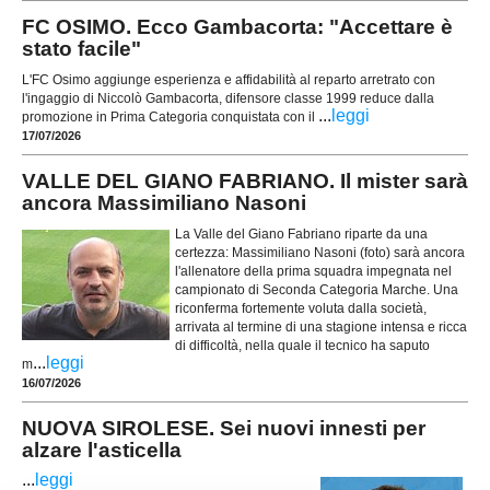
FC OSIMO. Ecco Gambacorta: "Accettare è
stato facile"
L'FC Osimo aggiunge esperienza e affidabilità al reparto arretrato con
l'ingaggio di Niccolò Gambacorta, difensore classe 1999 reduce dalla
...
leggi
promozione in Prima Categoria conquistata con il
17/07/2026
VALLE DEL GIANO FABRIANO. Il mister sarà
ancora Massimiliano Nasoni
La Valle del Giano Fabriano riparte da una
certezza: Massimiliano Nasoni (foto) sarà ancora
l'allenatore della prima squadra impegnata nel
campionato di Seconda Categoria Marche. Una
riconferma fortemente voluta dalla società,
arrivata al termine di una stagione intensa e ricca
di difficoltà, nella quale il tecnico ha saputo
...
leggi
m
16/07/2026
NUOVA SIROLESE. Sei nuovi innesti per
alzare l'asticella
...
leggi