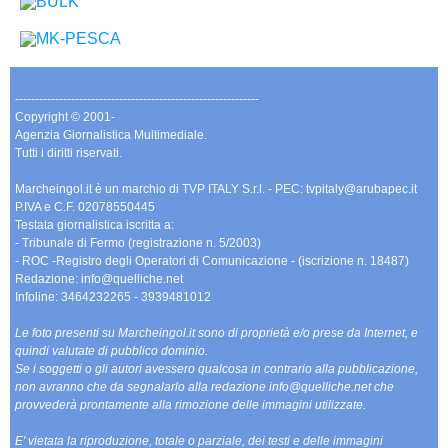
-------------------------------------------------------------
Copyright © 2001-
Agenzia Giornalistica Multimediale.
Tutti i diritti riservati.
Marcheingol.it è un marchio di TVP ITALY S.r.l. - PEC: tvpitaly@arubapec.it
P.IVA e C.F. 02078550445
Testata giornalistica iscritta a:
- Tribunale di Fermo (registrazione n. 5/2003)
- ROC -Registro degli Operatori di Comunicazione - (iscrizione n. 18487)
Redazione: info@quelliche.net
Infoline: 3464232265 - 3939481012
Le foto presenti su Marcheingol.it sono di proprietà e/o prese da Internet, e
quindi valutate di pubblico dominio.
Se i soggetti o gli autori avessero qualcosa in contrario alla pubblicazione,
non avranno che da segnalarlo alla redazione info@quelliche.net che
provvederà prontamente alla rimozione delle immagini utilizzate.
E' vietata la riproduzione, totale o parziale, dei testi e delle immagini