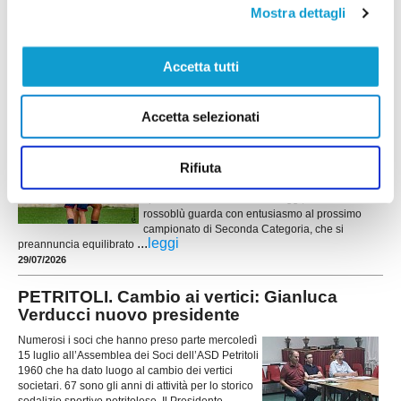
Mostra dettagli
ritorni: tre rinforzi
...
leggi
29/07/2026
Accetta tutti
MONTE SAN PIETRANGELI. Perticarini:
"Vogliamo far bene e riscattarci"
Accetta selezionati
MONTE SAN PIETRANGELI. È tutto pronto per
l'inizio della nuova stagione in casa Monte San
Rifiuta
Pietrangeli. Tra conferme importanti, diversi volti
nuovi e l'arrivo in panchina di un tecnico di
spessore come Emanuele Poggi, l'ambiente
rossoblù guarda con entusiasmo al prossimo
campionato di Seconda Categoria, che si
...
leggi
preannuncia equilibrato
29/07/2026
PETRITOLI. Cambio ai vertici: Gianluca
Verducci nuovo presidente
Numerosi i soci che hanno preso parte mercoledì
15 luglio all’Assemblea dei Soci dell’ASD Petritoli
1960 che ha dato luogo al cambio dei vertici
societari. 67 sono gli anni di attività per lo storico