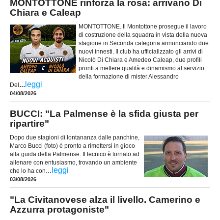
MONTOTTONE rinforza la rosa: arrivano Di
Chiara e Caleap
MONTOTTONE. Il Montottone prosegue il lavoro
di costruzione della squadra in vista della nuova
stagione in Seconda categoria annunciando due
nuovi innesti. Il club ha ufficializzato gli arrivi di
Nicolò Di Chiara e Amedeo Caleap, due profili
pronti a mettere qualità e dinamismo al servizio
della formazione di mister Alessandro
...
leggi
Del
04/08/2026
BUCCI: "La Palmense è la sfida giusta per
ripartire"
Dopo due stagioni di lontananza dalle panchine,
Marco Bucci (foto) è pronto a rimettersi in gioco
alla guida della Palmense. Il tecnico è tornato ad
allenare con entusiasmo, trovando un ambiente
...
leggi
che lo ha con
03/08/2026
"La Civitanovese alza il livello. Camerino e
Azzurra protagoniste"