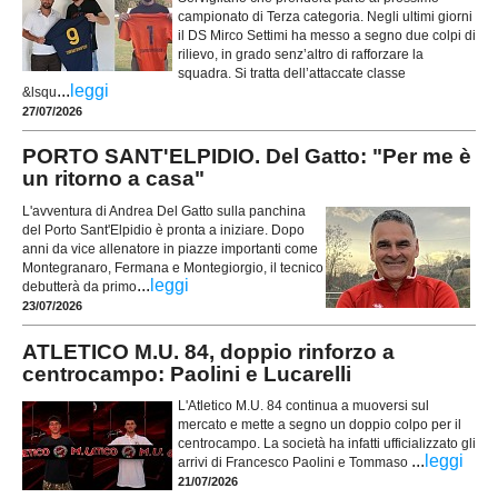
campionato di Terza categoria. Negli ultimi giorni
il DS Mirco Settimi ha messo a segno due colpi di
rilievo, in grado senz’altro di rafforzare la
squadra. Si tratta dell’attaccate classe
...
leggi
&lsqu
27/07/2026
PORTO SANT'ELPIDIO. Del Gatto: "Per me è
un ritorno a casa"
L'avventura di Andrea Del Gatto sulla panchina
del Porto Sant'Elpidio è pronta a iniziare. Dopo
anni da vice allenatore in piazze importanti come
Montegranaro, Fermana e Montegiorgio, il tecnico
...
leggi
debutterà da primo
23/07/2026
ATLETICO M.U. 84, doppio rinforzo a
centrocampo: Paolini e Lucarelli
L'Atletico M.U. 84 continua a muoversi sul
mercato e mette a segno un doppio colpo per il
centrocampo. La società ha infatti ufficializzato gli
...
leggi
arrivi di Francesco Paolini e Tommaso
21/07/2026