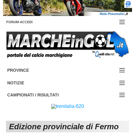
FORUM-ACCEDI
Contattaci
PROVINCE
EDIZIONE:
Cerca
NOTIZIE
ANCONA
NOTIZIE:
CAMPIONATI / RISULTATI
ASCOLI PICENO
SERIE C
Campionati e Risultati:
FERMO
SERIE D
NAZIONALI
Edizione provinciale di Fermo
MACERATA
ECCELLENZA
REGIONALI