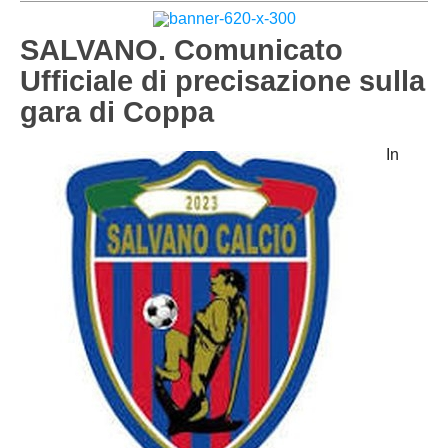
PESARO URBINO
PROMOZIONE
DIRETTA
SALVANO. Comunicato
Carica la tua Rosa
1^ CATEGORIA
Ufficiale di precisazione sulla
gara di Coppa
2^ CATEGORIA
3^ CATEGORIA
In
GIOVANILI