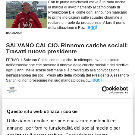
Con le prime amichevoli estive è iniziata anche
la marcia di avvicinamento al campionato di
Promozione B e, come ogni anno, non mancano
le prime indicazioni sulle squadre chiamate a
recitare un ruolo da protagoniste. A fare il punto
...
leggi
della situazione è Re
04/08/2026
SALVANO CALCIO. Rinnovo cariche sociali:
Trasatti nuovo presidente
FERMO. Il Salvano Calcio comunica che, in ottemperanza allo statuto
dell’Associazione che prevede il rinnovo delle cariche sociali e del direttivo
ogni 3 anni, nelle scorse settimane si è provveduto alla convocazione
dell’assemblea dei soci. Preso atto della volontà del Presidente Alessandro
...
leggi
Santini di non proseguire nel suo mandato cos&ig
01/08/2026
POLISP. PETRUS. Panchina a Francesco
Bosoni: 9 acquisti per migliorare
Questo sito web utilizza i cookie
MONSAMPIETRO MORICO. La Polisportiva
Petrus, dopo un'estate all'insegna delle tante
Utilizziamo i cookie per personalizzare contenuti ed
iniziative organizzate in paese, tra cui il corso di
annunci, per fornire funzionalità dei social media e per
tennis e di yoga, si accinge a iniziare la nuova
stagione calcistica. Il nuovo allenatore sarà