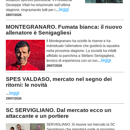
sodalizio sportivo petritolese. Il Presidente
Giuseppe Vitali ha relazionato sull’ultima
...
leggi
stagione, ringraziando tutti per i
28/07/2026
MONTEGRANARO. Fumata bianca: il nuovo
allenatore è Senigagliesi
Il Montegranaro ha sciolto le riserve e ha
individuato l'allenatore che guiderà la squadra
nella prossima stagione. La società ha infatti
affidato la panchina a Stefano Senigagliesi,
...
leggi
tecnico di esperienza con un lun
28/07/2026
SPES VALDASO, mercato nel segno dei
ritorni: le novità
...
leggi
29/07/2026
SC SERVIGLIANO. Dal mercato ecco un
attaccante e un portiere
SERVIGLIANO. Si muove sul mercato la SC
Servigliano che prenderà parte al prossimo