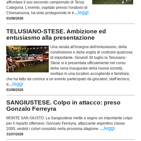
affrontare il suo secondo campionato di Terza
Categoria. L'evento, ospitato presso l'oratorio di
...
leggi
Chiesanuova, ha visto protagoniste le tr
01/08/2026
TELUSIANO-STESE. Ambizione ed
entusiasmo alla presentazione
Una serata all'insegna dell'entusiasmo, della
condivisione e della voglia di costruire qualcosa
di importante. Giovedì 30 luglio la Telusiano-
Stese si è presentata ufficialmente nel corso
della cena inaugurale della nuova società,
svoltasi in una location accogliente e familiare,
che ha fatto da cornice a un evento partecipato da giocatori, staff tecnico,
...
leggi
d
01/08/2026
SANGIUSTESE. Colpo in attacco: preso
Gonzalo Ferreyra
MONTE SAN GIUSTO. La Sangiustese mette a segno un importante colpo
per il reparto offensivo: Gonzalo Ferreyra, attaccante argentino classe
...
leggi
2000, vestirà i colori rossoblù nella prossima stagione.
31/07/2026