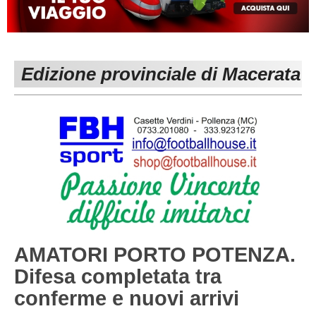
MACERATA
ECCELLENZA
REGIONALI
PESARO URBINO
PROMOZIONE
DIRETTA
Edizione provinciale di Macerata
Carica la tua Rosa
1^ CATEGORIA
2^ CATEGORIA
3^ CATEGORIA
GIOVANILI
AMATORI PORTO POTENZA.
Difesa completata tra
conferme e nuovi arrivi