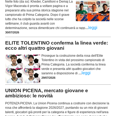
Nelle foto (da sx): Kheder, Camilloni e Demaj La
Vigor Macerata è pronta a voltare pagina e a
prepararsi alla sua prima storica stagione nel
campionato di Prima Categoria. Dopo il grave
lutto che ha colpito la società nelle scorse
settimane, il club guarda avanti con
...
leggi
determinazione, senza dimenticare chi continuerà a rapp
30/07/2026
ELITE TOLENTINO conferma la linea verde:
ecco altri quattro giovani
Prosegue la costruzione della rosa dell'Elite
Tolentino in vista del prossimo campionato di
Prima Categoria. La società conferma la linea
verde e presenta altri quattro giocatori che
...
leggi
saranno a disposizione di
29/07/2026
UNION PICENA, mercato giovane e
ambizioso: le novità
POTENZA PICENA. La Union Picena continua a costruire con decisione la
rosa che affronterà la stagione 2026/2027, puntando su un mix di giovani
talenti, giocatori già pronti per la categoria e figure di esperienza nell'area