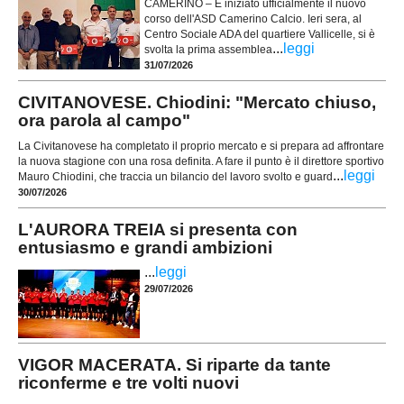
CAMERINO – È iniziato ufficialmente il nuovo
corso dell'ASD Camerino Calcio. Ieri sera, al
Centro Sociale ADA del quartiere Vallicelle, si è
...
leggi
svolta la prima assemblea
31/07/2026
CIVITANOVESE. Chiodini: "Mercato chiuso,
ora parola al campo"
La Civitanovese ha completato il proprio mercato e si prepara ad affrontare
la nuova stagione con una rosa definita. A fare il punto è il direttore sportivo
...
leggi
Mauro Chiodini, che traccia un bilancio del lavoro svolto e guard
30/07/2026
L'AURORA TREIA si presenta con
entusiasmo e grandi ambizioni
...
leggi
29/07/2026
VIGOR MACERATA. Si riparte da tante
riconferme e tre volti nuovi