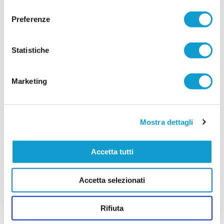
consenso
CIVITANOVA MARCHE. La storica società di San
Preferenze
Marone, a Civitanova Marche, dopo la
presentazione dello scorso venerdì, si prepara
alla nuova stagione con diverse novità e tante
conferme, forte di un'annata chiusa con risultati
Statistiche
...
leggi
importanti dentro e fuori dal campo.
27/07/2026
Marketing
Vai all'edizione provinciale
Mostra dettagli
Accetta tutti
Accetta selezionati
Rifiuta