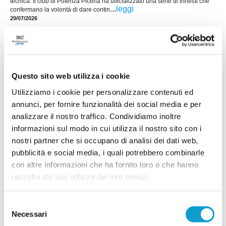
tecnica. Il club di Potenza Picena ha ufficializzato una serie di innesti che
...
leggi
confermano la volontà di dare contin
29/07/2026
LORESE. Prende forma la nuova squadra di
mister Malatesta
...
leggi
28/07/2026
Questo sito web utilizza i cookie
Utilizziamo i cookie per personalizzare contenuti ed
annunci, per fornire funzionalità dei social media e per
analizzare il nostro traffico. Condividiamo inoltre
informazioni sul modo in cui utilizza il nostro sito con i
RICCI: "Mercato importante, ora dobbiamo
diventare una squadra"
nostri partner che si occupano di analisi dei dati web,
pubblicità e social media, i quali potrebbero combinarle
...
leggi
con altre informazioni che ha fornito loro o che hanno
28/07/2026
raccolto dal suo utilizzo dei loro servizi.
Selezione
SALESIANA VIGOR. Conferme importanti e
Necessari
del
novità Eccellenti!