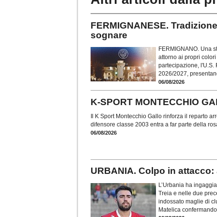
FERMIGNANESE. Tradizione,
sognare
FERMIGNANO. Una stori
attorno ai propri color
partecipazione, l'U.S.
2026/2027, presentando
06/08/2026
K-SPORT MONTECCHIO GALLO. 
Il K Sport Montecchio Gallo rinforza il reparto arr
difensore classe 2003 entra a far parte della ro
06/08/2026
URBANIA. Colpo in attacco:
L’Urbania ha ingaggia
Treia e nelle due prece
indossato maglie di cl
Matelica confermandosi