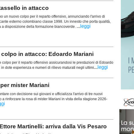
assello in attacco
o un nuovo colpo per il reparto offensivo, annunciando l'arrivo di
ccante esterno colombiano classe 1998. Un innesto che porta qualità,
...
leggi
a a disposizione della formazione biancoverde.
olpo in attacco: Edoardo Mariani
 colpo per il reparto offensivo assicurandosi le prestazioni di Edoardo
...
leggi
in dote esperienza e numeri di rilievo maturati negli ultimi
 per mister Mariani
tare con decisione sui giovani e ufficializza l'arrivo di tre nuovi
 a rinforzare la rosa di mister Mariani in vista della stagione 2026-
ggi
tore Martinelli: arriva dalla Vis Pesaro