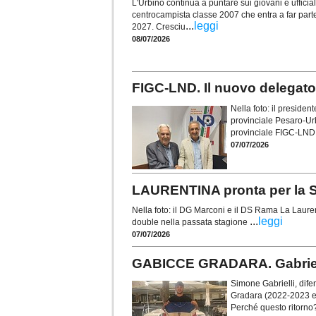
L'Urbino continua a puntare sui giovani e ufficializ
centrocampista classe 2007 che entra a far parte
...
leggi
2027. Cresciu
08/07/2026
FIGC-LND. Il nuovo delegato
Nella foto: il preside
provinciale Pesaro-Ur
provinciale FIGC-LND
07/07/2026
LAURENTINA pronta per la S
Nella foto: il DG Marconi e il DS Rama La Lauren
...
leggi
double nella passata stagione
07/07/2026
GABICCE GRADARA. Gabrielli:
Simone Gabrielli, dife
Gradara (2022-2023 e
Perché questo ritorno