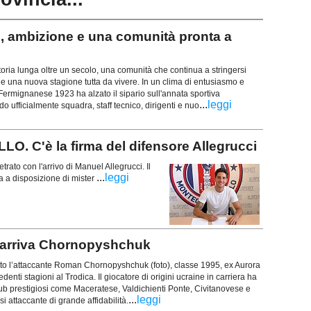
 ambizione e una comunità pronta a
a lunga oltre un secolo, una comunità che continua a stringersi
i e una nuova stagione tutta da vivere. In un clima di entusiasmo e
 Fermignanese 1923 ha alzato il sipario sull'annata sportiva
...
leggi
 ufficialmente squadra, staff tecnico, dirigenti e nuo
C'è la firma del difensore Allegrucci
etrato con l'arrivo di Manuel Allegrucci. Il
...
leggi
sa a disposizione di mister
 arriva Chornopyshchuk
to l’attaccante Roman Chornopyshchuk (foto), classe 1995, ex Aurora
denti stagioni al Trodica. Il giocatore di origini ucraine in carriera ha
ub prestigiosi come Maceratese, Valdichienti Ponte, Civitanovese e
...
leggi
 attaccante di grande affidabilità.