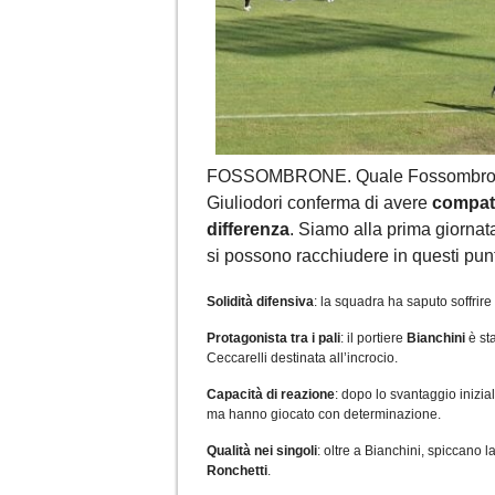
FOSSOMBRONE. Quale Fossombrone c
Giuliodori conferma di avere
compatt
differenza
. Siamo alla prima giornata
si possono racchiudere in questi punt
Solidità difensiva
: la squadra ha saputo soffrir
Protagonista tra i pali
: il portiere
Bianchini
è sta
Ceccarelli destinata all’incrocio.
Capacità di reazione
: dopo lo svantaggio inizial
ma hanno giocato con determinazione.
Qualità nei singoli
: oltre a Bianchini, spiccano l
Ronchetti
.