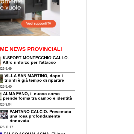
IME NEWS PROVINCIALI
K-SPORT MONTECCHIO GALLO.
Altro rinforzo per l'attacco
026 9:49
VILLA SAN MARTINO, dopo i
trionfi è già tempo di ripartire
026 5:40
ALMA FANO, il nuovo corso
prende forma tra campo e identità
026 9:04
PANTANO CALCIO. Presentata
una rosa profondamente
rinnovata
026 11:17
FALCO ACQUALAGNA. Filippo