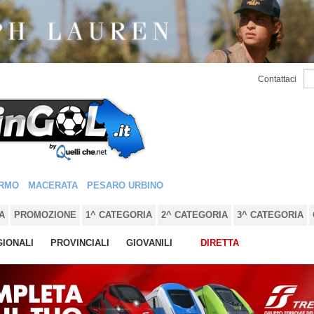
Contattaci
RMO
MACERATA
PESARO URBINO
A
PROMOZIONE
1^ CATEGORIA
2^ CATEGORIA
3^ CATEGORIA
IONALI
PROVINCIALI
GIOVANILI
DIRETTA