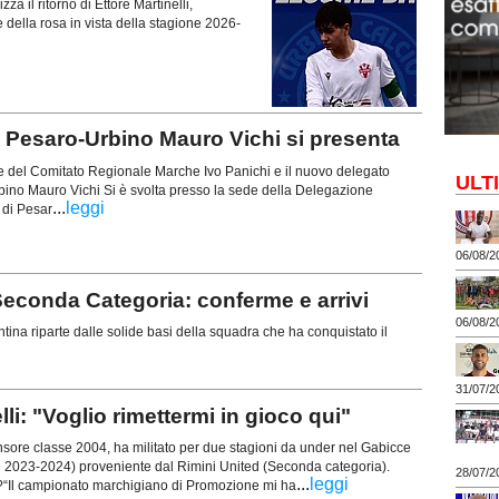
za il ritorno di Ettore Martinelli,
 della rosa in vista della stagione 2026-
 Pesaro-Urbino Mauro Vichi si presenta
nte del Comitato Regionale Marche Ivo Panichi e il nuovo delegato
ULT
bino Mauro Vichi Si è svolta presso la sede della Delegazione
...
leggi
 di Pesar
06/08/2
econda Categoria: conferme e arrivi
06/08/2
tina riparte dalle solide basi della squadra che ha conquistato il
31/07/2
 "Voglio rimettermi in gioco qui"
nsore classe 2004, ha militato per due stagioni da under nel Gabicce
 2023-2024) proveniente dal Rimini United (Seconda categoria).
28/07/2
...
leggi
?“Il campionato marchigiano di Promozione mi ha