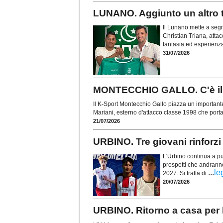
LUNANO. Aggiunto un altro t
Il Lunano mette a segn
Christian Triana, atta
fantasia ed esperienz
31/07/2026
MONTECCHIO GALLO. C'è il c
Il K-Sport Montecchio Gallo piazza un importante
Mariani, esterno d'attacco classe 1998 che porta 
21/07/2026
URBINO. Tre giovani rinforzi
L'Urbino continua a pun
prospetti che andranno
...
le
2027. Si tratta di
20/07/2026
URBINO. Ritorno a casa per Et