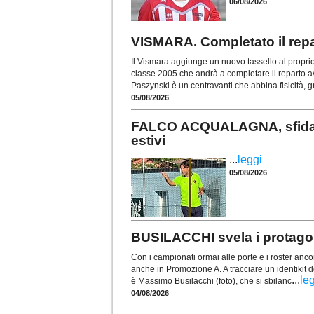
06/08/2026
VISMARA. Completato il repa
Il Vismara aggiunge un nuovo tassello al proprio 
classe 2005 che andrà a completare il reparto av
Paszynski è un centravanti che abbina fisicità, gr
05/08/2026
FALCO ACQUALAGNA, sfida...
estivi
...
leggi
05/08/2026
BUSILACCHI svela i protagon
Con i campionati ormai alle porte e i roster ancor
anche in Promozione A. A tracciare un identikit d
...
le
è Massimo Busilacchi (foto), che si sbilanc
04/08/2026