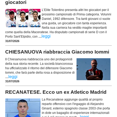
giocatori
L’Elite Tolentino presenta altri tre giocatori per il
prossimo campionato di Prima categoria. Volunni
Daniel, 1992 difensore. Tra tanti giovani ci vuole
una guida, un giocatore con tanta esperienza.
Nella sua carriera ha vestito maglie importanti
come quella della Maceratese. Ha disputato campionati di serie D con il
...
leggi
Porto Sant’Elpidio, con
31/07/2026
CHIESANUOVA riabbraccia Giacomo Iommi
Il Chiesanuova riabbraccia uno dei protagonisti
della sua storia recente. La società biancorossa
ha ufficializzato il ritorno del difensore Giacomo
Iommi, che farà parte della rosa a disposizione di
...
leggi
31/07/2026
RECANATESE. Ecco un ex Atletico Madrid
La Recanatese aggiunge qualità al proprio
reparto offensivo con l'ingaggio di Alejandro
Ginard, esterno spagnolo classe 2003 che porta
in dote un bagaglio di esperienze internazionali
...
leggi