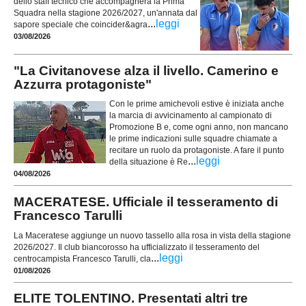
dello staff tecnico che accompagnerà la Prima
Squadra nella stagione 2026/2027, un'annata dal
...
leggi
sapore speciale che coincider&agra
03/08/2026
"La Civitanovese alza il livello. Camerino e
Azzurra protagoniste"
Con le prime amichevoli estive è iniziata anche
la marcia di avvicinamento al campionato di
Promozione B e, come ogni anno, non mancano
le prime indicazioni sulle squadre chiamate a
recitare un ruolo da protagoniste. A fare il punto
...
leggi
della situazione è Re
04/08/2026
MACERATESE. Ufficiale il tesseramento di
Francesco Tarulli
La Maceratese aggiunge un nuovo tassello alla rosa in vista della stagione
2026/2027. Il club biancorosso ha ufficializzato il tesseramento del
...
leggi
centrocampista Francesco Tarulli, cla
01/08/2026
ELITE TOLENTINO. Presentati altri tre