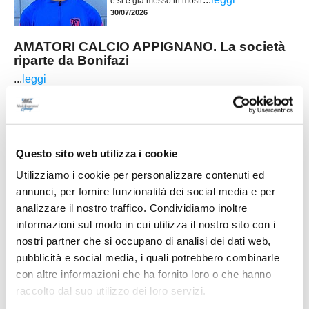
e si è già messo in mostr
30/07/2026
AMATORI CALCIO APPIGNANO. La società
riparte da Bonifazi
...
leggi
27/07/2026
ALEX BONIFAZI. Il portiere in cerca di una
nuova sfida
Questo sito web utilizza i cookie
Nuovi stimoli, tanta voglia di ripartire e la
determinazione di scrivere un nuovo capitolo
Utilizziamo i cookie per personalizzare contenuti ed
della propria carriera. È questo il messaggio
lanciato da Alex Bonifazi, che ha fatto sapere di
annunci, per fornire funzionalità dei social media e per
essere alla ricerca di una nuova
analizzare il nostro traffico. Condividiamo inoltre
...
leggi
opportunità.Dopo alcune stagioni viss
informazioni sul modo in cui utilizza il nostro sito con i
25/07/2026
nostri partner che si occupano di analisi dei dati web,
ROBERTO BERGAMINI saluta il
pubblicità e social media, i quali potrebbero combinarle
Montemilone Pollenza e torna sul mercato
con altre informazioni che ha fornito loro o che hanno
Si conclude l'esperienza di Roberto
raccolto dal suo utilizzo dei loro servizi.
Bergamini (foto) con il Montemilone Pollenza. E'