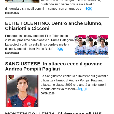
puntando su diverse novità sia a livello
...
leggi
dirigenziale sia negli uomini in campo, con un gruppo c
07/08/2026
ELITE TOLENTINO. Dentro anche Blunno,
Chiariotti e Cicconi
Prosegue la costruzione dell'Elite Tolentino in
vista del prossimo campionato di Prima Categoria.
La società continua sulla linea verde e mette a
...
leggi
disposizione di mister Paolo Biciuf
07/08/2026
SANGIUSTESE. In attacco ecco il giovane
Andrea Pompili Pagliari
La Sangiustese continua a investire sui giovani e
ufficializza l'arrivo di Andrea Pompili Pagliari,
attaccante classe 2007 che andrà a rinforzare il
...
leggi
reparto offensivo rossobl
06/08/2026