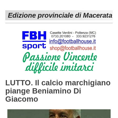
PESARO URBINO
PROMOZIONE
DIRETTA
Edizione provinciale di Macerata
Carica la tua Rosa
1^ CATEGORIA
2^ CATEGORIA
3^ CATEGORIA
GIOVANILI
LUTTO. Il calcio marchigiano
piange Beniamino Di
Giacomo