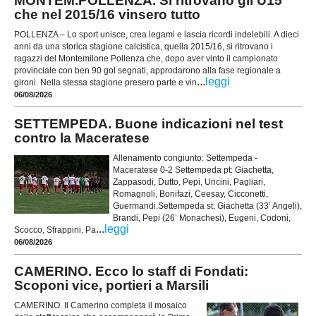
MONTEM.POLLENZA. Si ritrovano gli U15
che nel 2015/16 vinsero tutto
POLLENZA – Lo sport unisce, crea legami e lascia ricordi indelebili. A dieci
anni da una storica stagione calcistica, quella 2015/16, si ritrovano i
ragazzi del Montemilone Pollenza che, dopo aver vinto il campionato
provinciale con ben 90 gol segnati, approdarono alla fase regionale a
...
leggi
gironi. Nella stessa stagione presero parte e vin
06/08/2026
SETTEMPEDA. Buone indicazioni nel test
contro la Maceratese
Allenamento congiunto: Settempeda -
Maceratese 0-2 Settempeda pt: Giachetta,
Zappasodi, Dutto, Pepi, Uncini, Pagliari,
Romagnoli, Bonifazi, Ceesay, Cicconetti,
Guermandi.Settempeda st: Giachetta (33’ Angeli),
Brandi, Pepi (26’ Monachesi), Eugeni, Codoni,
...
leggi
Scocco, Sfrappini, Pa
06/08/2026
CAMERINO. Ecco lo staff di Fondati:
Scoponi vice, portieri a Marsili
CAMERINO. Il Camerino completa il mosaico