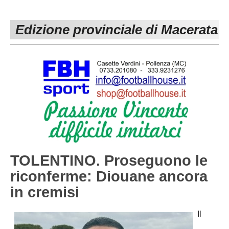
PESARO URBINO
PROMOZIONE
DIRETTA
Edizione provinciale di Macerata
Carica la tua Rosa
1^ CATEGORIA
2^ CATEGORIA
3^ CATEGORIA
GIOVANILI
TOLENTINO. Proseguono le
riconferme: Diouane ancora
in cremisi
Il