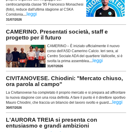
centrocampista classe '95 Francesco Monachesi
(foto), reduce dall'ultima stagione al CSKA
...
leggi
Corridonia
31/07/2026
CAMERINO. Presentati società, staff e
progetto per il futuro
CAMERINO – È iniziato ufficialmente il nuovo
corso dell'ASD Camerino Calcio. Ieri sera, al
Centro Sociale ADA del quartiere Vallicelle, si è
...
leggi
svolta la prima assemblea
31/07/2026
CIVITANOVESE. Chiodini: "Mercato chiuso,
ora parola al campo"
La Civitanovese ha completato il proprio mercato e si prepara ad affrontare
la nuova stagione con una rosa definita. A fare il punto è il direttore sportivo
...
leggi
Mauro Chiodini, che traccia un bilancio del lavoro svolto e guard
30/07/2026
L'AURORA TREIA si presenta con
entusiasmo e grandi ambizioni