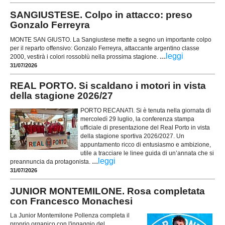
SANGIUSTESE. Colpo in attacco: preso
Gonzalo Ferreyra
MONTE SAN GIUSTO. La Sangiustese mette a segno un importante colpo
per il reparto offensivo: Gonzalo Ferreyra, attaccante argentino classe
...
leggi
2000, vestirà i colori rossoblù nella prossima stagione.
31/07/2026
REAL PORTO. Si scaldano i motori in vista
della stagione 2026/27
PORTO RECANATI. Si è tenuta nella giornata di
mercoledì 29 luglio, la conferenza stampa
ufficiale di presentazione del Real Porto in vista
della stagione sportiva 2026/2027. Un
appuntamento ricco di entusiasmo e ambizione,
utile a tracciare le linee guida di un’annata che si
...
leggi
preannuncia da protagonista.
31/07/2026
JUNIOR MONTEMILONE. Rosa completata
con Francesco Monachesi
La Junior Montemilone Pollenza completa il
proprio organico con l'ingaggio del