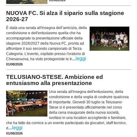
01/08/2026
NUOVA FC. Si alza il sipario sulla stagione
2026-27
È stata una serata all'insegna dell’amicizia, della
condivisione e dell'entusiasmo quella che ha
accompagnato la presentazione ufficiale della
stagione 2026/2027 della Nuova FC, pronta ad
affrontare il suo secondo campionato di Terza
Categoria. L'evento, ospitato presso l'oratorio di
...
leggi
Chiesanuova, ha visto protagoniste le tr
01/08/2026
TELUSIANO-STESE. Ambizione ed
entusiasmo alla presentazione
Una serata all'insegna dell'entusiasmo, della
condivisione e della voglia di costruire qualcosa
di importante. Giovedì 30 luglio la Telusiano-
Stese si è presentata ufficialmente nel corso
della cena inaugurale della nuova società,
svoltasi in una location accogliente e familiare,
che ha fatto da cornice a un evento partecipato da giocatori, staff tecnico,
...
leggi
d
01/08/2026