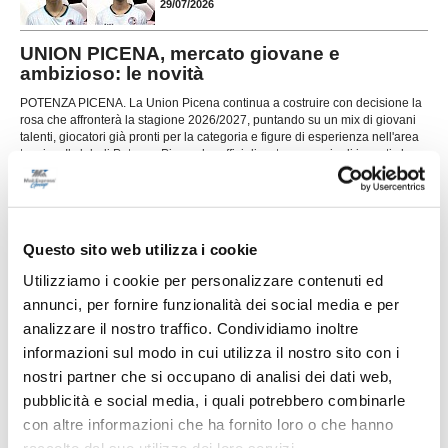
29/07/2026
UNION PICENA, mercato giovane e
ambizioso: le novità
POTENZA PICENA. La Union Picena continua a costruire con decisione la
rosa che affronterà la stagione 2026/2027, puntando su un mix di giovani
talenti, giocatori già pronti per la categoria e figure di esperienza nell'area
tecnica. Il club di Potenza Picena ha ufficializzato una serie di innesti che
...
leggi
confermano la volontà di dare contin
29/07/2026
LORESE. Prende forma la nuova squadra di
mister Malatesta
Questo sito web utilizza i cookie
...
leggi
Utilizziamo i cookie per personalizzare contenuti ed
28/07/2026
annunci, per fornire funzionalità dei social media e per
analizzare il nostro traffico. Condividiamo inoltre
informazioni sul modo in cui utilizza il nostro sito con i
nostri partner che si occupano di analisi dei dati web,
pubblicità e social media, i quali potrebbero combinarle
RICCI: "Mercato importante, ora dobbiamo
con altre informazioni che ha fornito loro o che hanno
diventare una squadra"