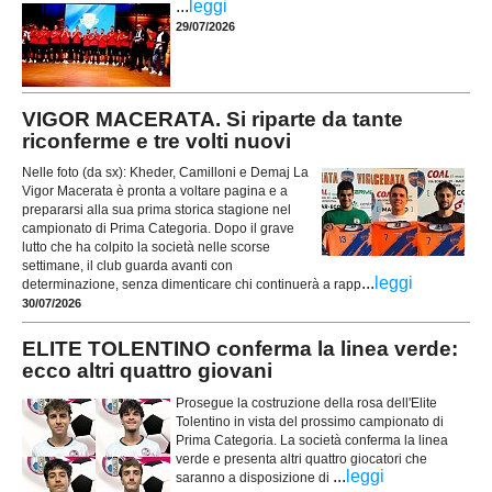
...
leggi
29/07/2026
VIGOR MACERATA. Si riparte da tante
riconferme e tre volti nuovi
Nelle foto (da sx): Kheder, Camilloni e Demaj La
Vigor Macerata è pronta a voltare pagina e a
prepararsi alla sua prima storica stagione nel
campionato di Prima Categoria. Dopo il grave
lutto che ha colpito la società nelle scorse
settimane, il club guarda avanti con
...
leggi
determinazione, senza dimenticare chi continuerà a rapp
30/07/2026
ELITE TOLENTINO conferma la linea verde:
ecco altri quattro giovani
Prosegue la costruzione della rosa dell'Elite
Tolentino in vista del prossimo campionato di
Prima Categoria. La società conferma la linea
verde e presenta altri quattro giocatori che
...
leggi
saranno a disposizione di