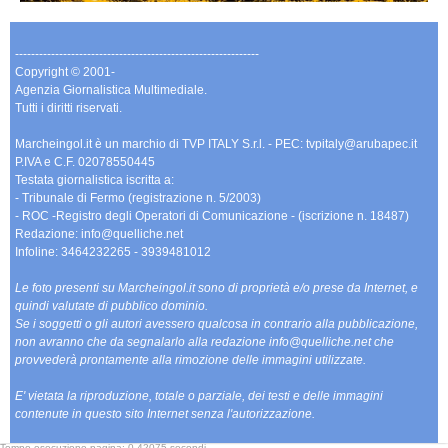
-------------------------------------------------------------
Copyright © 2001-
Agenzia Giornalistica Multimediale.
Tutti i diritti riservati.
Marcheingol.it è un marchio di TVP ITALY S.r.l. - PEC: tvpitaly@arubapec.it
P.IVA e C.F. 02078550445
Testata giornalistica iscritta a:
- Tribunale di Fermo (registrazione n. 5/2003)
- ROC -Registro degli Operatori di Comunicazione - (iscrizione n. 18487)
Redazione: info@quelliche.net
Infoline: 3464232265 - 3939481012
Le foto presenti su Marcheingol.it sono di proprietà e/o prese da Internet, e
quindi valutate di pubblico dominio.
Se i soggetti o gli autori avessero qualcosa in contrario alla pubblicazione,
non avranno che da segnalarlo alla redazione info@quelliche.net che
provvederà prontamente alla rimozione delle immagini utilizzate.
E' vietata la riproduzione, totale o parziale, dei testi e delle immagini
contenute in questo sito Internet senza l'autorizzazione.
Tempo esecuzione pagina: 0,42075 secondi