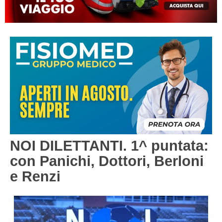
MACERATA
ECCELLENZA
REGIONALI
PESARO URBINO
PROMOZIONE
DIRETTA
Carica la tua Rosa
1^ CATEGORIA
2^ CATEGORIA
3^ CATEGORIA
GIOVANILI
NOI DILETTANTI. 1^ puntata:
con Panichi, Dottori, Berloni
e Renzi