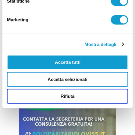
Statistiche
componenti dello staff tecnico della Prima
Squadra, chiamati a guidare il gruppo nel nuovo
campionato. A ricoprire il ruolo di allenatore sarà
...
leggi
Marketing
11/07/2026
Vai all'edizione provinciale
Mostra dettagli
Accetta tutti
Accetta selezionati
Rifiuta