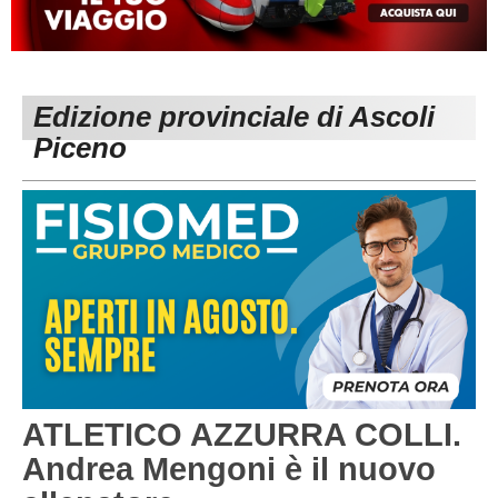
MACERATA
ECCELLENZA
REGIONALI
PESARO URBINO
PROMOZIONE
DIRETTA
Edizione provinciale di Ascoli
Carica la tua Rosa
1^ CATEGORIA
Piceno
2^ CATEGORIA
3^ CATEGORIA
GIOVANILI
ATLETICO AZZURRA COLLI.
Andrea Mengoni è il nuovo