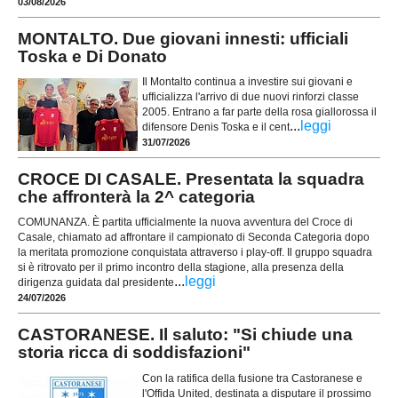
03/08/2026
MONTALTO. Due giovani innesti: ufficiali
Toska e Di Donato
Il Montalto continua a investire sui giovani e
ufficializza l'arrivo di due nuovi rinforzi classe
2005. Entrano a far parte della rosa giallorossa il
...
leggi
difensore Denis Toska e il cent
31/07/2026
CROCE DI CASALE. Presentata la squadra
che affronterà la 2^ categoria
COMUNANZA. È partita ufficialmente la nuova avventura del Croce di
Casale, chiamato ad affrontare il campionato di Seconda Categoria dopo
la meritata promozione conquistata attraverso i play-off. Il gruppo squadra
si è ritrovato per il primo incontro della stagione, alla presenza della
...
leggi
dirigenza guidata dal presidente
24/07/2026
CASTORANESE. Il saluto: "Si chiude una
storia ricca di soddisfazioni"
Con la ratifica della fusione tra Castoranese e
l'Offida United, destinata a disputare il prossimo