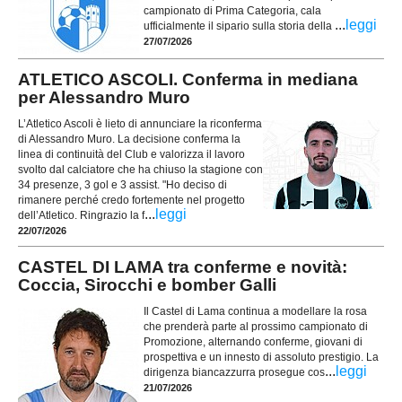
campionato di Prima Categoria, cala
...
leggi
ufficialmente il sipario sulla storia della
27/07/2026
ATLETICO ASCOLI. Conferma in mediana
per Alessandro Muro
L’Atletico Ascoli è lieto di annunciare la riconferma
di Alessandro Muro. La decisione conferma la
linea di continuità del Club e valorizza il lavoro
svolto dal calciatore che ha chiuso la stagione con
34 presenze, 3 gol e 3 assist. "Ho deciso di
rimanere perché credo fortemente nel progetto
...
leggi
dell’Atletico. Ringrazio la f
22/07/2026
CASTEL DI LAMA tra conferme e novità:
Coccia, Sirocchi e bomber Galli
Il Castel di Lama continua a modellare la rosa
che prenderà parte al prossimo campionato di
Promozione, alternando conferme, giovani di
prospettiva e un innesto di assoluto prestigio. La
...
leggi
dirigenza biancazzurra prosegue cos
21/07/2026