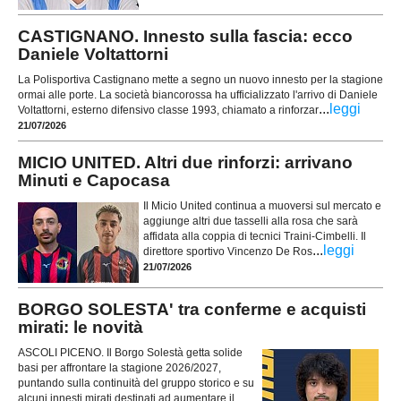
CASTIGNANO. Innesto sulla fascia: ecco
Daniele Voltattorni
La Polisportiva Castignano mette a segno un nuovo innesto per la stagione
ormai alle porte. La società biancorossa ha ufficializzato l'arrivo di Daniele
...
leggi
Voltattorni, esterno difensivo classe 1993, chiamato a rinforzar
21/07/2026
MICIO UNITED. Altri due rinforzi: arrivano
Minuti e Capocasa
Il Micio United continua a muoversi sul mercato e
aggiunge altri due tasselli alla rosa che sarà
affidata alla coppia di tecnici Traini-Cimbelli. Il
...
leggi
direttore sportivo Vincenzo De Ros
21/07/2026
BORGO SOLESTA' tra conferme e acquisti
mirati: le novità
ASCOLI PICENO. Il Borgo Solestà getta solide
basi per affrontare la stagione 2026/2027,
puntando sulla continuità del gruppo storico e su
alcuni innesti mirati destinati ad aumentare il