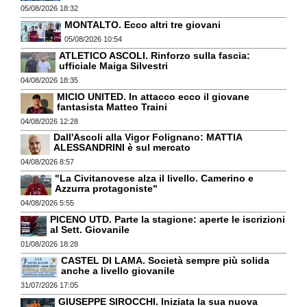
05/08/2026 18:32
MONTALTO. Ecco altri tre giovani
05/08/2026 10:54
ATLETICO ASCOLI. Rinforzo sulla fascia:
ufficiale Maiga Silvestri
04/08/2026 18:35
MICIO UNITED. In attacco ecco il giovane
fantasista Matteo Traini
04/08/2026 12:28
Dall'Ascoli alla Vigor Folignano: MATTIA
ALESSANDRINI è sul mercato
04/08/2026 8:57
"La Civitanovese alza il livello. Camerino e
Azzurra protagoniste"
04/08/2026 5:55
PICENO UTD. Parte la stagione: aperte le iscrizioni
al Sett. Giovanile
01/08/2026 18:28
CASTEL DI LAMA. Società sempre più solida
anche a livello giovanile
31/07/2026 17:05
GIUSEPPE SIROCCHI. Iniziata la sua nuova