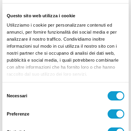
Nannuzzi e Fradiani in prima squadra
Il Grottammare continua a investire sul proprio
Questo sito web utilizza i cookie
vivaio e promuove in prima squadra due giovani
di prospettiva in vista della stagione 2026-2027.
Utilizziamo i cookie per personalizzare contenuti ed
Faranno parte della preparazione estiva agli
annunci, per fornire funzionalità dei social media e per
ordini dello staff tecnico il centrocampista
...
leggi
Simo
analizzare il nostro traffico. Condividiamo inoltre
14/07/2026
informazioni sul modo in cui utilizza il nostro sito con i
nostri partner che si occupano di analisi dei dati web,
MONTICELLI. Conferme importanti per
pubblicità e social media, i quali potrebbero combinarle
Mariani Gibellieri e Mattei
con altre informazioni che ha fornito loro o che hanno
ASCOLI PICENO. Il Monticelli Calcio comunica
raccolto dal suo utilizzo dei loro servizi.
che Marco Mariani Gibellieri e Giacomo Mattei
saranno due calciatori del Monticelli anche per la
prossima stagione. Entrambi si apprestano a
vivere la loro quarta stagione in biancoazzurro. -
Selezione
...
leggi
Tr
Necessari
del
12/07/2026
consenso
CUPRENSE. Definito lo staff tecnico per la
Preferenze
prossima stagione
Prende ufficialmente il via la stagione 2026/2027,
con la società della Cuprense che ha svelato i