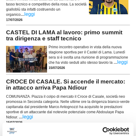
tasso tecnico e competitivo della rosa. La società
gialloblù sta infatti costruendo un
...
leggi
organico
17/07/2026
CASTEL DI LAMA al lavoro: primo summit
tra dirigenza e staff tecnico
Primo incontro operativo in vista della nuova
stagione sportiva per il Castel di Lama. Lunedì
sera si è svolta una riunione di programmazione
...
leggi
che ha visto seduti allo stesso tavolo la
15/07/2026
CROCE DI CASALE. Si accende il mercato:
in attacco arriva Papa Ndiour
COMUNANZA. Piazza il colpo di mercato il Croce di Casale, società neo
promossa in Seconda categoria. Nelle ultime ore la dirigenza bianco-verde
capitanata dal presidente Marco Antognozzi ha acquisito le prestazioni
sportive di un attaccante dal notevole potenziale come Abdoulaye Papa
...
leggi
Ndiour.
15/07/2026
GROTTAMMARE. Spazio ai giovani: