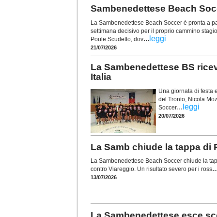
Sambenedettese Beach Soccer
La Sambenedettese Beach Soccer è pronta a part
settimana decisivo per il proprio cammino stagi
...
leggi
Poule Scudetto, dov
21/07/2026
La Sambenedettese BS ricev
Italia
Una giornata di festa 
del Tronto, Nicola Mo
...
leggi
Soccer
20/07/2026
La Samb chiude la tappa di P
La Sambenedettese Beach Soccer chiude la tappa
..
contro Viareggio. Un risultato severo per i ross
13/07/2026
La Sambenedettese esce scon