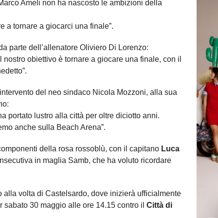
n Marco Ameli non ha nascosto le ambizioni della
a tornare a giocarci una finale”.
a parte dell’allenatore Oliviero Di Lorenzo:
nostro obiettivo è tornare a giocare una finale, con il
nedetto”.
’intervento del neo sindaco Nicola Mozzoni, alla sua
no:
rtato lustro alla città per oltre diciotto anni.
remo anche sulla Beach Arena”.
 i componenti della rosa rossoblù, con il capitano
Luca
onsecutiva in maglia Samb, che ha voluto ricordare
alla volta di Castelsardo, dove inizierà ufficialmente
r sabato 30 maggio alle ore 14.15 contro il
Città di