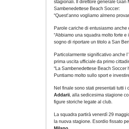
stagionali. Il direttore generale Gia
Sambenedettese Beach Soccer:
“Quest’anno vogliamo almeno provare 
Parole cariche di entusiasmo anche d
“Abbiamo una squadra molto forte e il 
sogno di riportare un titolo a San Be
Particolarmente significativo anche l
prima uscita ufficiale da primo cittadi
“La Sambenedettese Beach Soccer ha po
Puntiamo molto sullo sport e investi
Nel finale sono stati presentati tutti
Addarii
, alla sedicesima stagione c
figure storiche legate al club.
La squadra partirà venerdì 29 maggio 
la nuova stagione. Esordio fissato pe
Milano
.