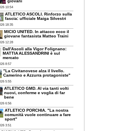
giovani
026 10:54
ATLETICO ASCOLI. Rinforzo sulla
fascia: ufficiale Maiga Silvestri
026 18:35
MICIO UNITED. In attacco ecco il
giovane fantasista Matteo Traini
026 12:28
Dall'Ascoli alla Vigor Folignano:
MATTIA ALESSANDRINI è sul
mercato
026 8:57
"La Civitanovese alza il livello.
Camerino e Azzurra protagoniste"
026 5:55
ATLETICO GMD. Al via tanti volti
nuovi, conferme e voglia di far
bene
026 6:56
ATLETICO PORCHIA. "La nostra
comunità vuole continuare a fare
sport"
026 3:51