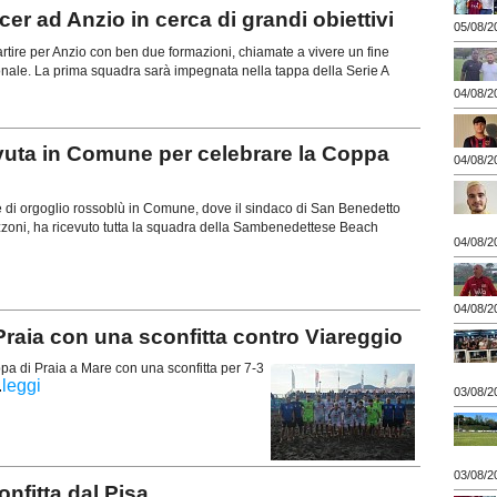
 ad Anzio in cerca di grandi obiettivi
05/08/2
ire per Anzio con ben due formazioni, chiamate a vivere un fine
onale. La prima squadra sarà impegnata nella tappa della Serie A
04/08/2
uta in Comune per celebrare la Coppa
04/08/2
e di orgoglio rossoblù in Comune, dove il sindaco di San Benedetto
zzoni, ha ricevuto tutta la squadra della Sambenedettese Beach
04/08/2
04/08/2
raia con una sconfitta contro Viareggio
 di Praia a Mare con una sconfitta per 7-3
.
leggi
03/08/2
03/08/2
fitta dal Pisa