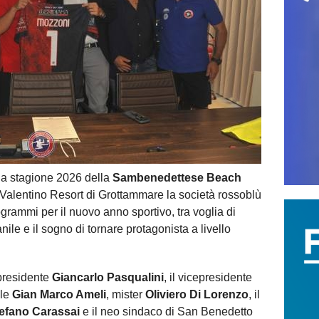
ulla stagione 2026 della
Sambenedettese Beach
 Valentino Resort di Grottammare la società rossoblù
ogrammi per il nuovo anno sportivo, tra voglia di
anile e il sogno di tornare protagonista a livello
 presidente
Giancarlo Pasqualini
, il vicepresidente
ale
Gian Marco Ameli
, mister
Oliviero Di Lorenzo
, il
efano Carassai
e il neo sindaco di San Benedetto