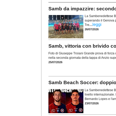
Samb da impazzire: secondo 
La Sambenedettese Bea
superando il Genova pe
...
leggi
Tre
26/07/2026
Samb, vittoria con brivido c
Foto di Giuseppe Troiani Grande prova di forz
nella seconda giornata della tappa di Anzio supe
25/07/2026
Samb Beach Soccer: doppio 
La Sambenedettese Bea
livello internazionale. 
Bernardo Lopes e l'arr
23/07/2026