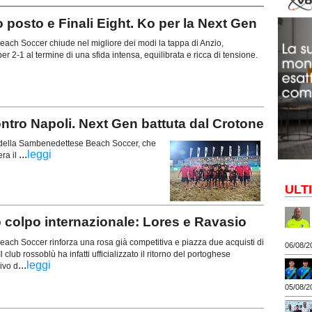
posto e Finali Eight. Ko per la Next Gen
ch Soccer chiude nel migliore dei modi la tappa di Anzio,
r 2-1 al termine di una sfida intensa, equilibrata e ricca di tensione.
ontro Napoli. Next Gen battuta dal Crotone
a della Sambenedettese Beach Soccer, che
...
leggi
ra il
ULT
colpo internazionale: Lores e Ravasio
ch Soccer rinforza una rosa già competitiva e piazza due acquisti di
06/08/2
Il club rossoblù ha infatti ufficializzato il ritorno del portoghese
...
leggi
ivo d
05/08/2