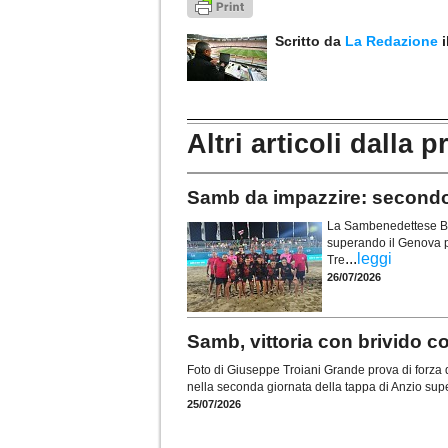
Scritto da
La Redazione
Altri articoli dalla p
Samb da impazzire: secondo 
La Sambenedettese Bea
superando il Genova pe
...
leggi
Tre
26/07/2026
Samb, vittoria con brivido c
Foto di Giuseppe Troiani Grande prova di forz
nella seconda giornata della tappa di Anzio supe
25/07/2026