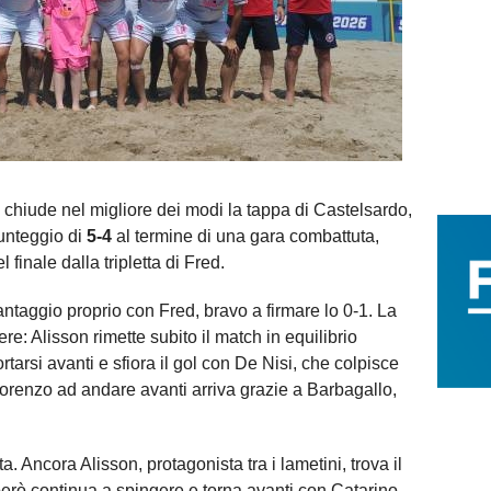
chiude nel migliore dei modi la tappa di Castelsardo,
unteggio di
5-4
al termine di una gara combattuta,
 finale dalla tripletta di Fred.
vantaggio proprio con Fred, bravo a firmare lo 0-1. La
re: Alisson rimette subito il match in equilibrio
rtarsi avanti e sfiora il gol con De Nisi, che colpisce
Lorenzo ad andare avanti arriva grazie a Barbagallo,
ta. Ancora Alisson, protagonista tra i lametini, trova il
erò continua a spingere e torna avanti con Catarino,