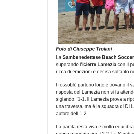
Foto di Giuseppe Troiani
La
Sambenedettese Beach Soccer
superando l’
Icierre Lamezia
con il p
ricca di emozioni e decisa soltanto nel
I rossoblù partono forte e trovano il 
risposta del Lamezia non si fa attende
siglando l’1-1. Il Lamezia prova a ripo
una traversa, ma è la squadra di Di 
autore dell’1-2.
La partita resta viva e molto equilibra
nuovo pareggio per il 2-2. La Samb p