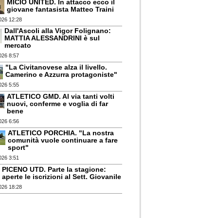
MICIO UNITED. In attacco ecco il
giovane fantasista Matteo Traini
026 12:28
Dall'Ascoli alla Vigor Folignano:
MATTIA ALESSANDRINI è sul
mercato
026 8:57
"La Civitanovese alza il livello.
Camerino e Azzurra protagoniste"
026 5:55
ATLETICO GMD. Al via tanti volti
nuovi, conferme e voglia di far
bene
026 6:56
ATLETICO PORCHIA. "La nostra
comunità vuole continuare a fare
sport"
026 3:51
PICENO UTD. Parte la stagione:
aperte le iscrizioni al Sett. Giovanile
026 18:28