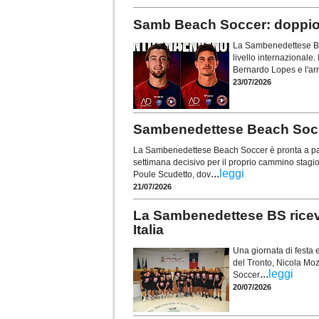
Samb Beach Soccer: doppio 
La Sambenedettese Bea
livello internazionale. 
Bernardo Lopes e l'arr
23/07/2026
Sambenedettese Beach Soccer
La Sambenedettese Beach Soccer è pronta a part
settimana decisivo per il proprio cammino stagi
...
leggi
Poule Scudetto, dov
21/07/2026
La Sambenedettese BS ricev
Italia
Una giornata di festa 
del Tronto, Nicola Mo
...
leggi
Soccer
20/07/2026