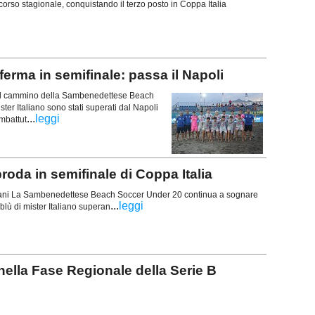
rcorso stagionale, conquistando il terzo posto in Coppa Italia
ferma in semifinale: passa il Napoli
e il cammino della Sambenedettese Beach
ster Italiano sono stati superati dal Napoli
...
leggi
ombattut
da in semifinale di Coppa Italia
iani La Sambenedettese Beach Soccer Under 20 continua a sognare
...
leggi
oblù di mister Italiano superan
nella Fase Regionale della Serie B