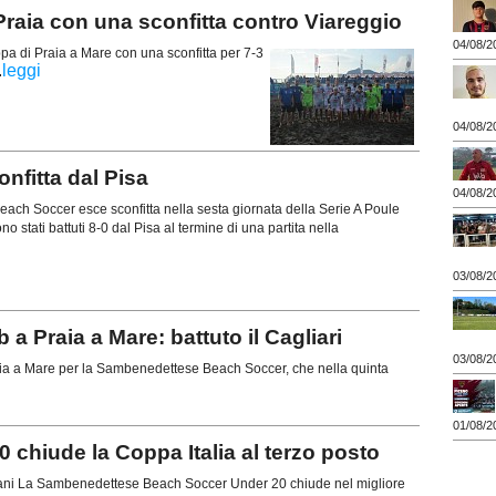
raia con una sconfitta contro Viareggio
04/08/2
 di Praia a Mare con una sconfitta per 7-3
.
leggi
04/08/2
fitta dal Pisa
04/08/2
ch Soccer esce sconfitta nella sesta giornata della Serie A Poule
no stati battuti 8-0 dal Pisa al termine di una partita nella
03/08/2
a Praia a Mare: battuto il Cagliari
03/08/2
aia a Mare per la Sambenedettese Beach Soccer, che nella quinta
01/08/2
chiude la Coppa Italia al terzo posto
iani La Sambenedettese Beach Soccer Under 20 chiude nel migliore