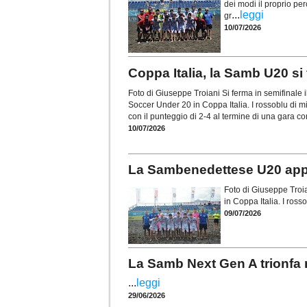
dei modi il proprio pe
...
leggi
gr
10/07/2026
Coppa Italia, la Samb U20 si 
Foto di Giuseppe Troiani Si ferma in semifinal
Soccer Under 20 in Coppa Italia. I rossoblu di mi
con il punteggio di 2-4 al termine di una gara c
10/07/2026
La Sambenedettese U20 appro
Foto di Giuseppe Tro
in Coppa Italia. I ross
09/07/2026
La Samb Next Gen A trionfa 
...
leggi
29/06/2026