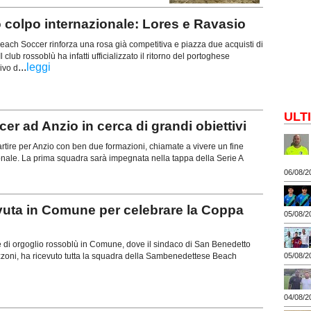
colpo internazionale: Lores e Ravasio
ch Soccer rinforza una rosa già competitiva e piazza due acquisti di
Il club rossoblù ha infatti ufficializzato il ritorno del portoghese
...
leggi
ivo d
ULT
 ad Anzio in cerca di grandi obiettivi
ire per Anzio con ben due formazioni, chiamate a vivere un fine
onale. La prima squadra sarà impegnata nella tappa della Serie A
06/08/2
uta in Comune per celebrare la Coppa
05/08/2
e di orgoglio rossoblù in Comune, dove il sindaco di San Benedetto
zzoni, ha ricevuto tutta la squadra della Sambenedettese Beach
05/08/2
04/08/2