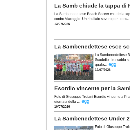
La Samb chiude la tappa di P
La Sambenedettese Beach Soccer chiude la tappa
..
contro Viareggio. Un risultato severo per i ross
13/07/2026
La Sambenedettese esce scon
La Sambenedettese Bea
Scudetto. I rossoblù so
...
leggi
quale
12/07/2026
Esordio vincente per la Samb 
Foto di Giuseppe Troiani Esordio vincente a Pr
...
leggi
giornata della
10/07/2026
La Sambenedettese Under 20 
Foto di Giuseppe Tro