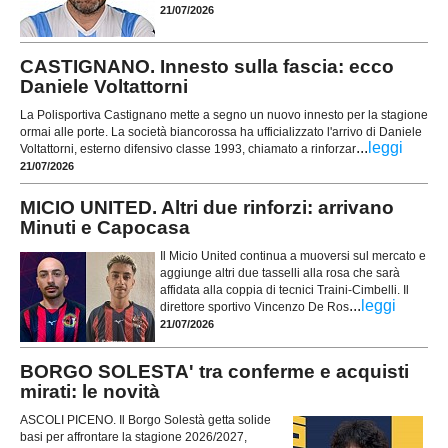
21/07/2026
CASTIGNANO. Innesto sulla fascia: ecco
Daniele Voltattorni
La Polisportiva Castignano mette a segno un nuovo innesto per la stagione
ormai alle porte. La società biancorossa ha ufficializzato l'arrivo di Daniele
...
leggi
Voltattorni, esterno difensivo classe 1993, chiamato a rinforzar
21/07/2026
MICIO UNITED. Altri due rinforzi: arrivano
Minuti e Capocasa
Il Micio United continua a muoversi sul mercato e
aggiunge altri due tasselli alla rosa che sarà
affidata alla coppia di tecnici Traini-Cimbelli. Il
...
leggi
direttore sportivo Vincenzo De Ros
21/07/2026
BORGO SOLESTA' tra conferme e acquisti
mirati: le novità
ASCOLI PICENO. Il Borgo Solestà getta solide
basi per affrontare la stagione 2026/2027,