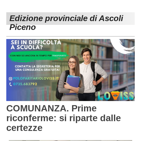
PESARO URBINO
PROMOZIONE
DIRETTA
Edizione provinciale di Ascoli
Carica la tua Rosa
1^ CATEGORIA
Piceno
2^ CATEGORIA
3^ CATEGORIA
GIOVANILI
COMUNANZA. Prime
riconferme: si riparte dalle
certezze