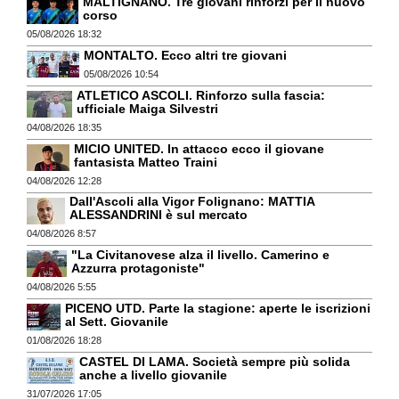
MALTIGNANO. Tre giovani rinforzi per il nuovo
corso
05/08/2026 18:32
MONTALTO. Ecco altri tre giovani
05/08/2026 10:54
ATLETICO ASCOLI. Rinforzo sulla fascia:
ufficiale Maiga Silvestri
04/08/2026 18:35
MICIO UNITED. In attacco ecco il giovane
fantasista Matteo Traini
04/08/2026 12:28
Dall'Ascoli alla Vigor Folignano: MATTIA
ALESSANDRINI è sul mercato
04/08/2026 8:57
"La Civitanovese alza il livello. Camerino e
Azzurra protagoniste"
04/08/2026 5:55
PICENO UTD. Parte la stagione: aperte le iscrizioni
al Sett. Giovanile
01/08/2026 18:28
CASTEL DI LAMA. Società sempre più solida
anche a livello giovanile
31/07/2026 17:05