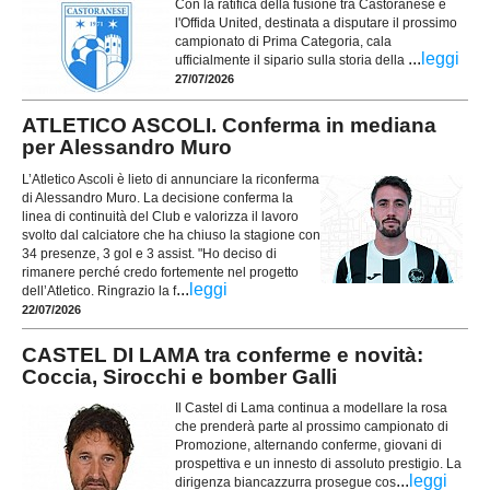
Con la ratifica della fusione tra Castoranese e
l'Offida United, destinata a disputare il prossimo
campionato di Prima Categoria, cala
...
leggi
ufficialmente il sipario sulla storia della
27/07/2026
ATLETICO ASCOLI. Conferma in mediana
per Alessandro Muro
L’Atletico Ascoli è lieto di annunciare la riconferma
di Alessandro Muro. La decisione conferma la
linea di continuità del Club e valorizza il lavoro
svolto dal calciatore che ha chiuso la stagione con
34 presenze, 3 gol e 3 assist. "Ho deciso di
rimanere perché credo fortemente nel progetto
...
leggi
dell’Atletico. Ringrazio la f
22/07/2026
CASTEL DI LAMA tra conferme e novità:
Coccia, Sirocchi e bomber Galli
Il Castel di Lama continua a modellare la rosa
che prenderà parte al prossimo campionato di
Promozione, alternando conferme, giovani di
prospettiva e un innesto di assoluto prestigio. La
...
leggi
dirigenza biancazzurra prosegue cos