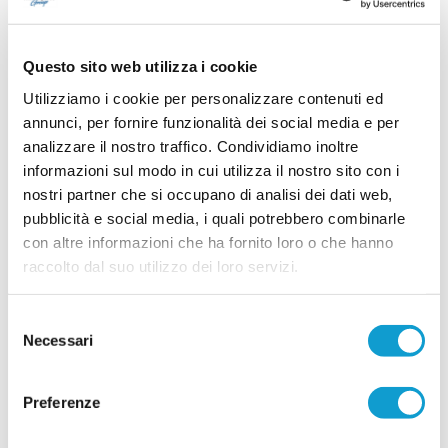
GROTTAMMARE. Spazio ai giovani:
Nannuzzi e Fradiani in prima squadra
Questo sito web utilizza i cookie
Il Grottammare continua a investire sul proprio
vivaio e promuove in prima squadra due giovani
Utilizziamo i cookie per personalizzare contenuti ed
di prospettiva in vista della stagione 2026-2027.
annunci, per fornire funzionalità dei social media e per
Faranno parte della preparazione estiva agli
ordini dello staff tecnico il centrocampista
analizzare il nostro traffico. Condividiamo inoltre
...
leggi
Simo
informazioni sul modo in cui utilizza il nostro sito con i
14/07/2026
nostri partner che si occupano di analisi dei dati web,
MONTICELLI. Conferme importanti per
pubblicità e social media, i quali potrebbero combinarle
Mariani Gibellieri e Mattei
con altre informazioni che ha fornito loro o che hanno
ASCOLI PICENO. Il Monticelli Calcio comunica
raccolto dal suo utilizzo dei loro servizi.
che Marco Mariani Gibellieri e Giacomo Mattei
saranno due calciatori del Monticelli anche per la
prossima stagione. Entrambi si apprestano a
Selezione
vivere la loro quarta stagione in biancoazzurro. -
Necessari
del
...
leggi
Tr
12/07/2026
consenso
Preferenze
CUPRENSE. Definito lo staff tecnico per la
prossima stagione