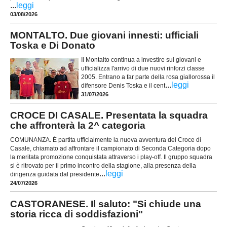
...
leggi
03/08/2026
MONTALTO. Due giovani innesti: ufficiali
Toska e Di Donato
Il Montalto continua a investire sui giovani e
ufficializza l'arrivo di due nuovi rinforzi classe
2005. Entrano a far parte della rosa giallorossa il
...
leggi
difensore Denis Toska e il cent
31/07/2026
CROCE DI CASALE. Presentata la squadra
che affronterà la 2^ categoria
COMUNANZA. È partita ufficialmente la nuova avventura del Croce di
Casale, chiamato ad affrontare il campionato di Seconda Categoria dopo
la meritata promozione conquistata attraverso i play-off. Il gruppo squadra
si è ritrovato per il primo incontro della stagione, alla presenza della
...
leggi
dirigenza guidata dal presidente
24/07/2026
CASTORANESE. Il saluto: "Si chiude una
storia ricca di soddisfazioni"