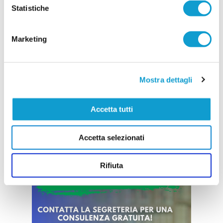
Prende ufficialmente il via la stagione 2026/2027,
Statistiche
con la società della Cuprense che ha svelato i
componenti dello staff tecnico della Prima
Squadra, chiamati a guidare il gruppo nel nuovo
campionato. A ricoprire il ruolo di allenatore sarà
Marketing
...
leggi
11/07/2026
Vai all'edizione provinciale
Mostra dettagli
Accetta tutti
Accetta selezionati
Rifiuta