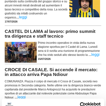
puntando sulla continuità del gruppo storico e su
alcuni innesti mirati destinati ad aumentare il
tasso tecnico e competitivo della rosa. La società
gialloblù sta infatti costruendo un
...
leggi
organico
17/07/2026
CASTEL DI LAMA al lavoro: primo summit
tra dirigenza e staff tecnico
Primo incontro operativo in vista della nuova
stagione sportiva per il Castel di Lama. Lunedì
sera si è svolta una riunione di programmazione
...
leggi
che ha visto seduti allo stesso tavolo la
15/07/2026
CROCE DI CASALE. Si accende il mercato:
in attacco arriva Papa Ndiour
COMUNANZA. Piazza il colpo di mercato il Croce di Casale, società neo
promossa in Seconda categoria. Nelle ultime ore la dirigenza bianco-verde
capitanata dal presidente Marco Antognozzi ha acquisito le prestazioni
sportive di un attaccante dal notevole potenziale come Abdoulaye Papa
...
leggi
Ndiour.
15/07/2026