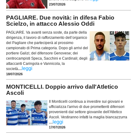
23/07/2026
PAGLIARE. Due novità: in difesa Fabio
Scielzo, in attacco Alessio Oddi
PAGLIARE. Va avanti senza soste, da parte della
dirigenza, il lavoro di rafforzamento dell’organico
del Pagliare che parteciperà al prossimo
campionato di Prima categoria. Dopo gli arrivi del
portiere Galizi; del difensore Genovese; dei
centrocampisti Speca, Sacchini e Cardinali; degli
attaccanti Caringola e Vannicola, la
...
leggi
società
18/07/2026
MONTICELLI. Doppio arrivo dall'Atletico
Ascoli
Il Monticelli continua a investire sui giovani e
ufficializza l'arrivo di due promettenti difensori
provenienti dal settore giovanile dell'Atletico
Ascoli. Vestiranno infatti la maglia biancazzurra
...
leggi
17/07/2026