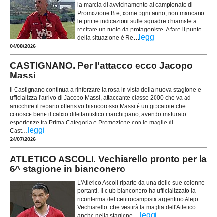
la marcia di avvicinamento al campionato di
Promozione B e, come ogni anno, non mancano
le prime indicazioni sulle squadre chiamate a
recitare un ruolo da protagoniste. A fare il punto
...
leggi
della situazione è Re
04/08/2026
CASTIGNANO. Per l'attacco ecco Jacopo
Massi
Il Castignano continua a rinforzare la rosa in vista della nuova stagione e
ufficializza l'arrivo di Jacopo Massi, attaccante classe 2000 che va ad
arricchire il reparto offensivo biancorosso.Massi è un giocatore che
conosce bene il calcio dilettantistico marchigiano, avendo maturato
esperienze tra Prima Categoria e Promozione con le maglie di
...
leggi
Cast
24/07/2026
ATLETICO ASCOLI. Vechiarello pronto per la
6^ stagione in bianconero
L'Atletico Ascoli riparte da una delle sue colonne
portanti. Il club bianconero ha ufficializzato la
riconferma del centrocampista argentino Alejo
Vechiarello, che vestirà la maglia dell'Atletico
...
leggi
anche nella stagione