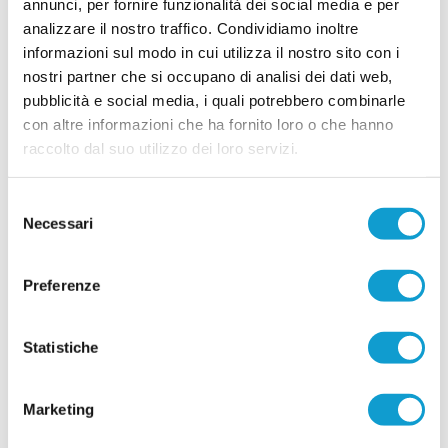
annunci, per fornire funzionalità dei social media e per
arretrato biancorosso. Carminucci arriva dopo le
analizzare il nostro traffico. Condividiamo inoltre
ultime esperienze con Vis Stella e Azzurra SBT,
ma può vantare un curriculum importante
informazioni sul modo in cui utilizza il nostro sito con i
...
leggi
maturato
nostri partner che si occupano di analisi dei dati web,
16/07/2026
pubblicità e social media, i quali potrebbero combinarle
CASTIGNANO. A difendere i pali arriva Luca
con altre informazioni che ha fornito loro o che hanno
Perozzi
raccolto dal suo utilizzo dei loro servizi.
Il Castignano rinforza il reparto portieri in vista
della prossima stagione con l'arrivo di Luca
Selezione
Perozzi, nuovo estremo difensore biancorosso.
Necessari
Reduce dalle esperienze con Azzurra Mariner e
del
Azzurra SBT, tra Promozione e Prima Categoria,
consenso
Perozzi porta in dote esperienza, affidabilità e
una buona conoscenza dei campionati
Preferenze
...
leggi
regionali.
14/07/2026
Statistiche
Vai all'edizione provinciale
Marketing