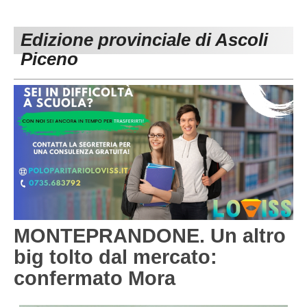
PESARO URBINO
PROMOZIONE
DIRETTA
Edizione provinciale di Ascoli
Carica la tua Rosa
1^ CATEGORIA
Piceno
2^ CATEGORIA
3^ CATEGORIA
GIOVANILI
MONTEPRANDONE. Un altro
big tolto dal mercato:
confermato Mora