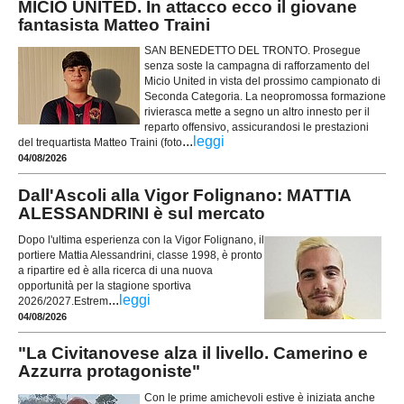
MICIO UNITED. In attacco ecco il giovane
fantasista Matteo Traini
SAN BENEDETTO DEL TRONTO. Prosegue
senza soste la campagna di rafforzamento del
Micio United in vista del prossimo campionato di
Seconda Categoria. La neopromossa formazione
rivierasca mette a segno un altro innesto per il
reparto offensivo, assicurandosi le prestazioni
...
leggi
del trequartista Matteo Traini (foto
04/08/2026
Dall'Ascoli alla Vigor Folignano: MATTIA
ALESSANDRINI è sul mercato
Dopo l'ultima esperienza con la Vigor Folignano, il
portiere Mattia Alessandrini, classe 1998, è pronto
a ripartire ed è alla ricerca di una nuova
opportunità per la stagione sportiva
...
leggi
2026/2027.Estrem
04/08/2026
"La Civitanovese alza il livello. Camerino e
Azzurra protagoniste"
Con le prime amichevoli estive è iniziata anche