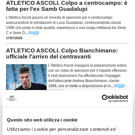
ATLETICO ASCOLI. Colpo a centrocampo: è
fatta per l'ex Samb Guadalupi
L'Atletico Ascoli piazza un innesto di spessore per il centrocampo
assicurandosi le prestazioni di Luca Guadalupi, centrocampista classe
1996 che porta in dote qualità, esperienza e una lunga militanza tra Serie
...
leggi
C e Serie D
17/07/2026
ATLETICO ASCOLI. Colpo Bianchimano:
ufficiale l'arrivo del centravanti
L'Atletico Ascoli inaugura la preparazione estiva
con un colpo di spessore per il reparto offensivo.
Il club bianconero ha ufficializzato l'ingaggio
dell'attaccante Andrea Bianchimano, classe
...
leggi
1996, che si mette a disposizione di m
16/07/2026
CASTIGNANO. In difesa arriva Andrea
Carminucci
Il Castignano continua a rinforzare la rosa in vista
Questo sito web utilizza i cookie
della nuova stagione e ufficializza l'ingaggio del
difensore centrale Andrea Carminucci, classe '95
Utilizziamo i cookie per personalizzare contenuti ed
chiamato a dare solidità ed esperienza al reparto