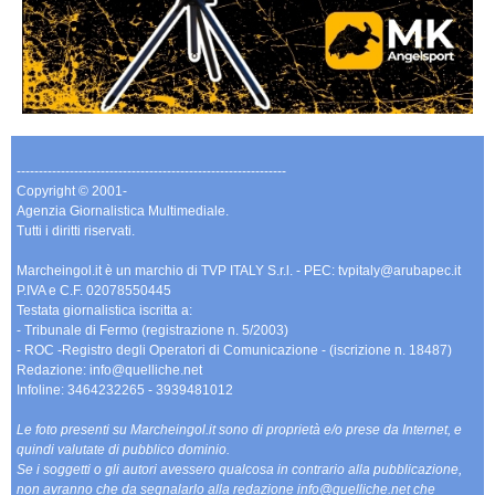
-------------------------------------------------------------
Copyright © 2001-
Agenzia Giornalistica Multimediale.
Tutti i diritti riservati.
Marcheingol.it è un marchio di TVP ITALY S.r.l. - PEC: tvpitaly@arubapec.it
P.IVA e C.F. 02078550445
Testata giornalistica iscritta a:
- Tribunale di Fermo (registrazione n. 5/2003)
- ROC -Registro degli Operatori di Comunicazione - (iscrizione n. 18487)
Redazione: info@quelliche.net
Infoline: 3464232265 - 3939481012
Le foto presenti su Marcheingol.it sono di proprietà e/o prese da Internet, e
quindi valutate di pubblico dominio.
Se i soggetti o gli autori avessero qualcosa in contrario alla pubblicazione,
non avranno che da segnalarlo alla redazione info@quelliche.net che