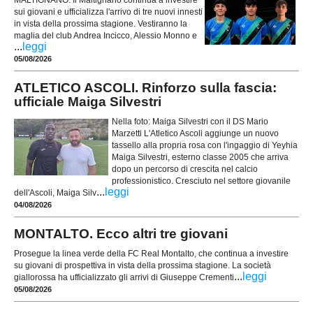
sui giovani e ufficializza l'arrivo di tre nuovi innesti
in vista della prossima stagione. Vestiranno la
maglia del club Andrea Incicco, Alessio Monno e
...
leggi
05/08/2026
ATLETICO ASCOLI. Rinforzo sulla fascia:
ufficiale Maiga Silvestri
Nella foto: Maiga Silvestri con il DS Mario
Marzetti L'Atletico Ascoli aggiunge un nuovo
tassello alla propria rosa con l'ingaggio di Yeyhia
Maiga Silvestri, esterno classe 2005 che arriva
dopo un percorso di crescita nel calcio
professionistico. Cresciuto nel settore giovanile
...
leggi
dell'Ascoli, Maiga Silv
04/08/2026
MONTALTO. Ecco altri tre giovani
Prosegue la linea verde della FC Real Montalto, che continua a investire
su giovani di prospettiva in vista della prossima stagione. La società
...
leggi
giallorossa ha ufficializzato gli arrivi di Giuseppe Crementi
05/08/2026