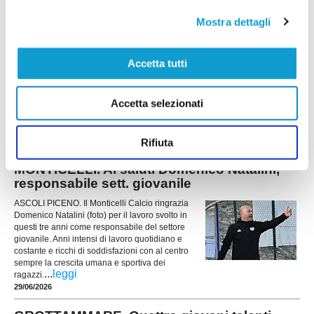
MONTICELLI. Tonino Celani lascia la
Mostra dettagli
Presidenza del Settore Giovanile
ASCOLI PICENO. Tonino Celani (foto) comunica
Accetta tutti
che, a partire dalla prossima stagione, non
ricoprirà più il ruolo di Presidente del Settore
Giovanile del Monticelli Calcio e non proseguirà
Accetta selezionati
la propria collaborazione con la società. Una
decisione assunta con serenità ed emozione, al
...
leggi
termine di tre anni
30/06/2026
Rifiuta
MONTICELLI. Ai saluti Domenico Natalini,
responsabile sett. giovanile
ASCOLI PICENO. Il Monticelli Calcio ringrazia
Domenico Natalini (foto) per il lavoro svolto in
questi tre anni come responsabile del settore
giovanile. Anni intensi di lavoro quotidiano e
costante e ricchi di soddisfazioni con al centro
sempre la crescita umana e sportiva dei
...
leggi
ragazzi.
29/06/2026