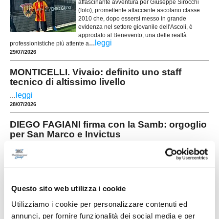
affascinante avventura per Giuseppe Sirocchi
(foto), promettente attaccante ascolano classe
2010 che, dopo essersi messo in grande
evidenza nel settore giovanile dell'Ascoli, è
approdato al Benevento, una delle realtà
...
leggi
professionistiche più attente a
29/07/2026
MONTICELLI. Vivaio: definito uno staff
tecnico di altissimo livello
...
leggi
28/07/2026
DIEGO FAGIANI firma con la Samb: orgoglio
per San Marco e Invictus
...
leggi
18/07/2026
Questo sito web utilizza i cookie
Utilizziamo i cookie per personalizzare contenuti ed
MONTICELLI. Matteo Padalino entra nello
annunci, per fornire funzionalità dei social media e per