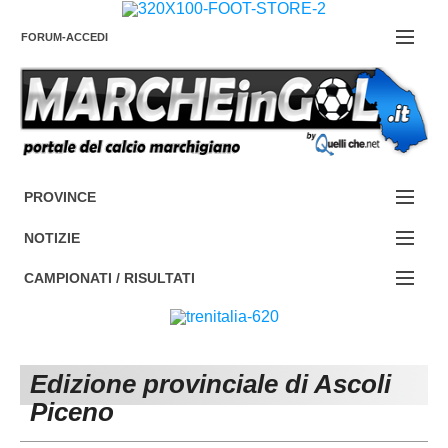
FORUM-ACCEDI
Contattaci
PROVINCE
EDIZIONE:
Cerca
NOTIZIE
ANCONA
NOTIZIE:
CAMPIONATI / RISULTATI
ASCOLI PICENO
SERIE C
Campionati e Risultati:
FERMO
SERIE D
NAZIONALI
Edizione provinciale di Ascoli
MACERATA
ECCELLENZA
REGIONALI
Piceno
PESARO URBINO
PROMOZIONE
DIRETTA