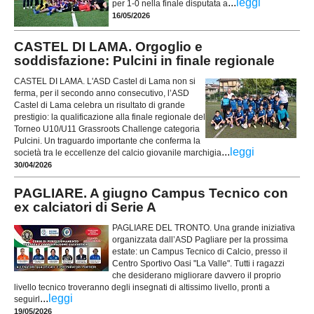
...
leggi
per 1-0 nella finale disputata a
16/05/2026
CASTEL DI LAMA. Orgoglio e
soddisfazione: Pulcini in finale regionale
CASTEL DI LAMA. L'ASD Castel di Lama non si
ferma, per il secondo anno consecutivo, l’ASD
Castel di Lama celebra un risultato di grande
prestigio: la qualificazione alla finale regionale del
Torneo U10/U11 Grassroots Challenge categoria
Pulcini. Un traguardo importante che conferma la
...
leggi
società tra le eccellenze del calcio giovanile marchigia
30/04/2026
PAGLIARE. A giugno Campus Tecnico con
ex calciatori di Serie A
PAGLIARE DEL TRONTO. Una grande iniziativa
organizzata dall’ASD Pagliare per la prossima
estate: un Campus Tecnico di Calcio, presso il
Centro Sportivo Oasi "La Valle". Tutti i ragazzi
che desiderano migliorare davvero il proprio
livello tecnico troveranno degli insegnati di altissimo livello, pronti a
...
leggi
seguirl
19/05/2026