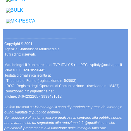
-------------------------------------------------------------
Copyright © 2001-
Agenzia Giornalistica Multimediale.
Tutti i diritti riservati.
Marcheingol.it è un marchio di TVP ITALY S.r.l. - PEC: tvpitaly@arubapec.it
P.IVA e C.F. 02078550445
Testata giornalistica iscritta a:
- Tribunale di Fermo (registrazione n. 5/2003)
- ROC -Registro degli Operatori di Comunicazione - (iscrizione n. 18487)
Redazione: info@quelliche.net
Infoline: 3464232265 - 3939481012
Le foto presenti su Marcheingol.it sono di proprietà e/o prese da Internet, e
quindi valutate di pubblico dominio.
Se i soggetti o gli autori avessero qualcosa in contrario alla pubblicazione,
non avranno che da segnalarlo alla redazione info@quelliche.net che
provvederà prontamente alla rimozione delle immagini utilizzate.