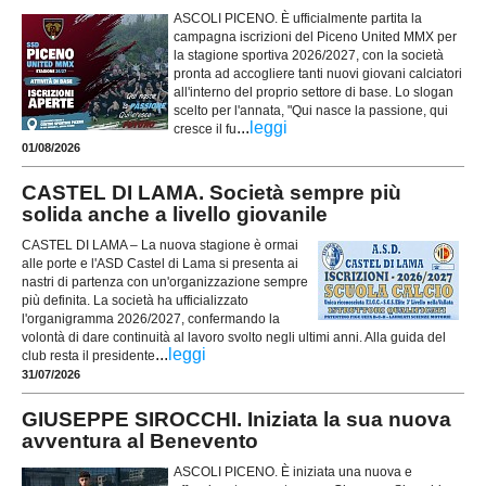
ASCOLI PICENO. È ufficialmente partita la
campagna iscrizioni del Piceno United MMX per
la stagione sportiva 2026/2027, con la società
pronta ad accogliere tanti nuovi giovani calciatori
all'interno del proprio settore di base. Lo slogan
scelto per l'annata, "Qui nasce la passione, qui
...
leggi
cresce il fu
01/08/2026
CASTEL DI LAMA. Società sempre più
solida anche a livello giovanile
CASTEL DI LAMA – La nuova stagione è ormai
alle porte e l'ASD Castel di Lama si presenta ai
nastri di partenza con un'organizzazione sempre
più definita. La società ha ufficializzato
l'organigramma 2026/2027, confermando la
volontà di dare continuità al lavoro svolto negli ultimi anni. Alla guida del
...
leggi
club resta il presidente
31/07/2026
GIUSEPPE SIROCCHI. Iniziata la sua nuova
avventura al Benevento
ASCOLI PICENO. È iniziata una nuova e