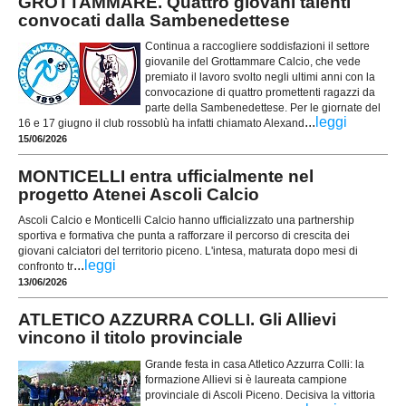
GROTTAMMARE. Quattro giovani talenti
convocati dalla Sambenedettese
Continua a raccogliere soddisfazioni il settore
giovanile del Grottammare Calcio, che vede
premiato il lavoro svolto negli ultimi anni con la
convocazione di quattro promettenti ragazzi da
parte della Sambenedettese. Per le giornate del
...
leggi
16 e 17 giugno il club rossoblù ha infatti chiamato Alexand
15/06/2026
MONTICELLI entra ufficialmente nel
progetto Atenei Ascoli Calcio
Ascoli Calcio e Monticelli Calcio hanno ufficializzato una partnership
sportiva e formativa che punta a rafforzare il percorso di crescita dei
giovani calciatori del territorio piceno. L'intesa, maturata dopo mesi di
...
leggi
confronto tr
13/06/2026
ATLETICO AZZURRA COLLI. Gli Allievi
vincono il titolo provinciale
Grande festa in casa Atletico Azzurra Colli: la
formazione Allievi si è laureata campione
provinciale di Ascoli Piceno. Decisiva la vittoria