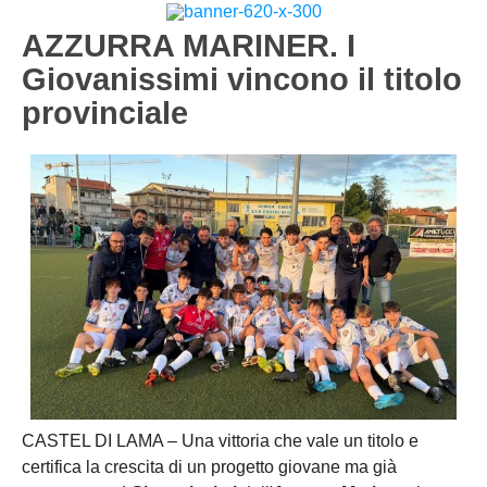
Carica la tua Rosa
1^ CATEGORIA
AZZURRA MARINER. I
Giovanissimi vincono il titolo
2^ CATEGORIA
provinciale
3^ CATEGORIA
GIOVANILI
CASTEL DI LAMA – Una vittoria che vale un titolo e
certifica la crescita di un progetto giovane ma già