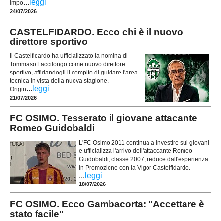
...
leggi
impo
24/07/2026
CASTELFIDARDO. Ecco chi è il nuovo
direttore sportivo
Il Castelfidardo ha ufficializzato la nomina di
Tommaso Faccilongo come nuovo direttore
sportivo, affidandogli il compito di guidare l'area
tecnica in vista della nuova stagione.
...
leggi
Origin
21/07/2026
FC OSIMO. Tesserato il giovane attacante
Romeo Guidobaldi
L'FC Osimo 2011 continua a investire sui giovani
e ufficializza l'arrivo dell'attaccante Romeo
Guidobaldi, classe 2007, reduce dall'esperienza
in Promozione con la Vigor Castelfidardo.
...
leggi
18/07/2026
FC OSIMO. Ecco Gambacorta: "Accettare è
stato facile"