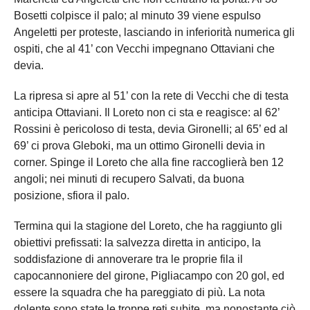
Bosetti colpisce il palo; al minuto 39 viene espulso
Angeletti per proteste, lasciando in inferiorità numerica gli
ospiti, che al 41’ con Vecchi impegnano Ottaviani che
devia.
La ripresa si apre al 51’ con la rete di Vecchi che di testa
anticipa Ottaviani. Il Loreto non ci sta e reagisce: al 62’
Rossini è pericoloso di testa, devia Gironelli; al 65’ ed al
69’ ci prova Gleboki, ma un ottimo Gironelli devia in
corner. Spinge il Loreto che alla fine raccoglierà ben 12
angoli; nei minuti di recupero Salvati, da buona
posizione, sfiora il palo.
Termina qui la stagione del Loreto, che ha raggiunto gli
obiettivi prefissati: la salvezza diretta in anticipo, la
soddisfazione di annoverare tra le proprie fila il
capocannoniere del girone, Pigliacampo con 20 gol, ed
essere la squadra che ha pareggiato di più. La nota
dolente sono state le troppe reti subite, ma nonostante ciò