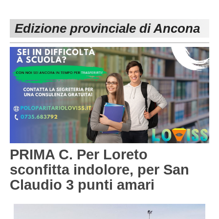
PESARO URBINO
PROMOZIONE
DIRETTA
Edizione provinciale di Ancona
Carica la tua Rosa
1^ CATEGORIA
2^ CATEGORIA
3^ CATEGORIA
GIOVANILI
PRIMA C. Per Loreto
sconfitta indolore, per San
Claudio 3 punti amari