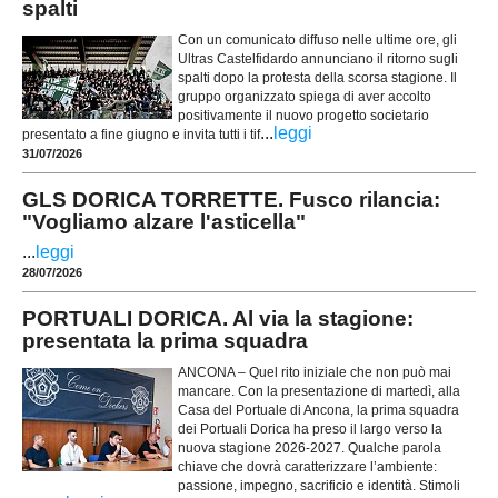
spalti
Con un comunicato diffuso nelle ultime ore, gli
Ultras Castelfidardo annunciano il ritorno sugli
spalti dopo la protesta della scorsa stagione. Il
gruppo organizzato spiega di aver accolto
positivamente il nuovo progetto societario
...
leggi
presentato a fine giugno e invita tutti i tif
31/07/2026
GLS DORICA TORRETTE. Fusco rilancia:
"Vogliamo alzare l'asticella"
...
leggi
28/07/2026
PORTUALI DORICA. Al via la stagione:
presentata la prima squadra
ANCONA – Quel rito iniziale che non può mai
mancare. Con la presentazione di martedì, alla
Casa del Portuale di Ancona, la prima squadra
dei Portuali Dorica ha preso il largo verso la
nuova stagione 2026-2027. Qualche parola
chiave che dovrà caratterizzare l’ambiente:
passione, impegno, sacrificio e identità. Stimoli