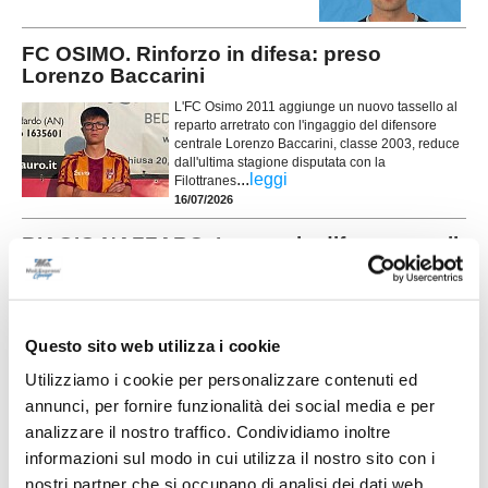
FC OSIMO. Rinforzo in difesa: preso
Lorenzo Baccarini
L'FC Osimo 2011 aggiunge un nuovo tassello al
reparto arretrato con l'ingaggio del difensore
centrale Lorenzo Baccarini, classe 2003, reduce
dall'ultima stagione disputata con la
...
leggi
Filottranes
16/07/2026
BIAGIO NAZZARO. Innesto in difesa: ecco il
centrale Thomas Bellucci
foto: www.biagionazzaro.net La Biagio Nazzaro Chiaravalle continua a
costruire la rosa per la stagione 2026-2027 e ufficializza l'ingaggio
...
leggi
Questo sito web utilizza i cookie
15/07/2026
Utilizziamo i cookie per personalizzare contenuti ed
SAMPAOLESE cala il poker: esperienza e
annunci, per fornire funzionalità dei social media e per
giovani per la nuova stagione
analizzare il nostro traffico. Condividiamo inoltre
La Sampaolese cala un poker di acquisti in vista
informazioni sul modo in cui utilizza il nostro sito con i
della prossima stagione, rinforzando tutti i reparti
nostri partner che si occupano di analisi dei dati web,
con un mix di giovani di prospettiva ed elementi