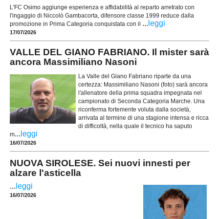
L'FC Osimo aggiunge esperienza e affidabilità al reparto arretrato con
l'ingaggio di Niccolò Gambacorta, difensore classe 1999 reduce dalla
...
leggi
promozione in Prima Categoria conquistata con il
17/07/2026
VALLE DEL GIANO FABRIANO. Il mister sarà
ancora Massimiliano Nasoni
La Valle del Giano Fabriano riparte da una
certezza: Massimiliano Nasoni (foto) sarà ancora
l'allenatore della prima squadra impegnata nel
campionato di Seconda Categoria Marche. Una
riconferma fortemente voluta dalla società,
arrivata al termine di una stagione intensa e ricca
di difficoltà, nella quale il tecnico ha saputo
...
leggi
m
16/07/2026
NUOVA SIROLESE. Sei nuovi innesti per
alzare l'asticella
...
leggi
16/07/2026