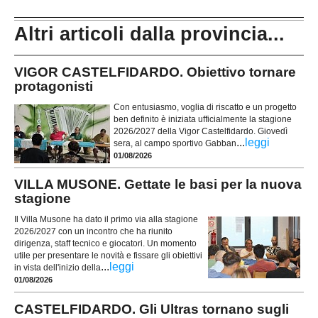
Altri articoli dalla provincia...
VIGOR CASTELFIDARDO. Obiettivo tornare
protagonisti
Con entusiasmo, voglia di riscatto e un progetto
ben definito è iniziata ufficialmente la stagione
2026/2027 della Vigor Castelfidardo. Giovedì
...
leggi
sera, al campo sportivo Gabban
01/08/2026
VILLA MUSONE. Gettate le basi per la nuova
stagione
Il Villa Musone ha dato il primo via alla stagione
2026/2027 con un incontro che ha riunito
dirigenza, staff tecnico e giocatori. Un momento
utile per presentare le novità e fissare gli obiettivi
...
leggi
in vista dell'inizio della
01/08/2026
CASTELFIDARDO. Gli Ultras tornano sugli