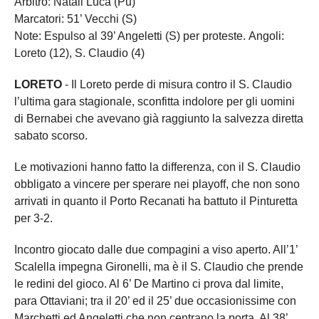
Arbitro: Natali Luca (Pu)
Marcatori: 51’ Vecchi (S)
Note: Espulso al 39’ Angeletti (S) per proteste. Angoli:
Loreto (12), S. Claudio (4)
LORETO
- Il Loreto perde di misura contro il S. Claudio
l’ultima gara stagionale, sconfitta indolore per gli uomini
di Bernabei che avevano già raggiunto la salvezza diretta
sabato scorso.
Le motivazioni hanno fatto la differenza, con il S. Claudio
obbligato a vincere per sperare nei playoff, che non sono
arrivati in quanto il Porto Recanati ha battuto il Pinturetta
per 3-2.
Incontro giocato dalle due compagini a viso aperto. All’1’
Scalella impegna Gironelli, ma è il S. Claudio che prende
le redini del gioco. Al 6’ De Martino ci prova dal limite,
para Ottaviani; tra il 20’ ed il 25’ due occasionissime con
Marchetti ed Angeletti che non centrano la porta. Al 38’