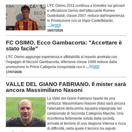
L'FC Osimo 2011 continua a investire sui giovani
e ufficializza l'arrivo dell'attaccante Romeo
Guidobaldi, classe 2007, reduce dall'esperienza
in Promozione con la Vigor Castelfidardo.
...
leggi
18/07/2026
FC OSIMO. Ecco Gambacorta: "Accettare è
stato facile"
L'FC Osimo aggiunge esperienza e affidabilità al reparto arretrato con
l'ingaggio di Niccolò Gambacorta, difensore classe 1999 reduce dalla
...
leggi
promozione in Prima Categoria conquistata con il
17/07/2026
VALLE DEL GIANO FABRIANO. Il mister sarà
ancora Massimiliano Nasoni
La Valle del Giano Fabriano riparte da una
certezza: Massimiliano Nasoni (foto) sarà ancora
l'allenatore della prima squadra impegnata nel
campionato di Seconda Categoria Marche. Una
riconferma fortemente voluta dalla società,
arrivata al termine di una stagione intensa e ricca
di difficoltà, nella quale il tecnico ha saputo