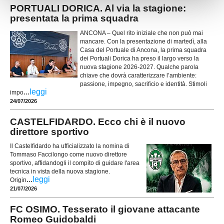
PORTUALI DORICA. Al via la stagione:
presentata la prima squadra
ANCONA – Quel rito iniziale che non può mai
mancare. Con la presentazione di martedì, alla
Casa del Portuale di Ancona, la prima squadra
dei Portuali Dorica ha preso il largo verso la
nuova stagione 2026-2027. Qualche parola
chiave che dovrà caratterizzare l’ambiente:
passione, impegno, sacrificio e identità. Stimoli
...
leggi
impo
24/07/2026
CASTELFIDARDO. Ecco chi è il nuovo
direttore sportivo
Il Castelfidardo ha ufficializzato la nomina di
Tommaso Faccilongo come nuovo direttore
sportivo, affidandogli il compito di guidare l'area
tecnica in vista della nuova stagione.
...
leggi
Origin
21/07/2026
FC OSIMO. Tesserato il giovane attacante
Romeo Guidobaldi