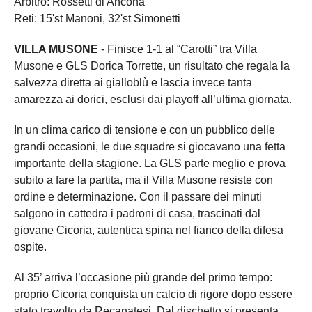
Arbitro: Rossetti di Ancona
Reti: 15'st Manoni, 32'st Simonetti
VILLA MUSONE
- Finisce 1-1 al “Carotti” tra Villa
Musone e GLS Dorica Torrette, un risultato che regala la
salvezza diretta ai gialloblù e lascia invece tanta
amarezza ai dorici, esclusi dai playoff all’ultima giornata.
In un clima carico di tensione e con un pubblico delle
grandi occasioni, le due squadre si giocavano una fetta
importante della stagione. La GLS parte meglio e prova
subito a fare la partita, ma il Villa Musone resiste con
ordine e determinazione. Con il passare dei minuti
salgono in cattedra i padroni di casa, trascinati dal
giovane Cicoria, autentica spina nel fianco della difesa
ospite.
Al 35’ arriva l’occasione più grande del primo tempo:
proprio Cicoria conquista un calcio di rigore dopo essere
stato travolto da Recanatesi. Dal dischetto si presenta