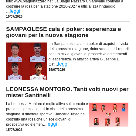
foto: www.biagionazzaro.net La Biagio Nazzaro Chiaravalle continua a
costruire la rosa per la stagione 2026-2027 e ufficializza l'ingaggio
...
leggi
15/07/2026
SAMPAOLESE cala il poker: esperienza e
giovani per la nuova stagione
La Sampaolese cala un poker di acquisti in vista
della prossima stagione, rinforzando tutti i reparti
con un mix di giovani di prospettiva ed elementi
di esperienza. In attacco arriva Giuseppe Di
...
leggi
Cat
15/07/2026
LEONESSA MONTORO. Tanti volti nuovi per
mister Santinelli
La Leonessa Montoro è molto attiva sul mercato e
presenta i primi acquisti in vista della prossima
stagione. Il direttore sportivo Giancarlo Tateo ha
costruito una rosa che unisce giovani di
...
leggi
prospettiva ed elemen
15/07/2026