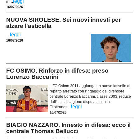
...
leggi
m
16/07/2026
NUOVA SIROLESE. Sei nuovi innesti per
alzare l'asticella
...
leggi
16/07/2026
FC OSIMO. Rinforzo in difesa: preso
Lorenzo Baccarini
L'FC Osimo 2011 aggiunge un nuovo tassello al
reparto arretrato con l'ingaggio del difensore
centrale Lorenzo Baccarini, classe 2003, reduce
dall'ultima stagione disputata con la
...
leggi
Filottranes
16/07/2026
BIAGIO NAZZARO. Innesto in difesa: ecco il
centrale Thomas Bellucci