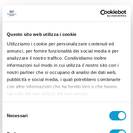
Questo sito web utilizza i cookie
Scritto da
La Redazione
il 10/05/2026
Utilizziamo i cookie per personalizzare contenuti ed
annunci, per fornire funzionalità dei social media e per
analizzare il nostro traffico. Condividiamo inoltre
informazioni sul modo in cui utilizza il nostro sito con i
Altri articoli dalla provincia...
nostri partner che si occupano di analisi dei dati web,
pubblicità e social media, i quali potrebbero combinarle
VIGOR CASTELFIDARDO. Obiettivo tornare
con altre informazioni che ha fornito loro o che hanno
protagonisti
raccolto dal suo utilizzo dei loro servizi.
Con entusiasmo, voglia di riscatto e un progetto
ben definito è iniziata ufficialmente la stagione
2026/2027 della Vigor Castelfidardo. Giovedì
Selezione
...
leggi
sera, al campo sportivo Gabban
Necessari
del
01/08/2026
consenso
VILLA MUSONE. Gettate le basi per la nuova