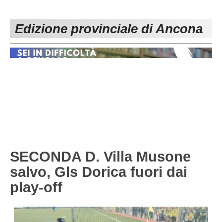
PESARO URBINO
PROMOZIONE
DIRETTA
Edizione provinciale di Ancona
Carica la tua Rosa
1^ CATEGORIA
2^ CATEGORIA
3^ CATEGORIA
GIOVANILI
SECONDA D. Villa Musone
salvo, Gls Dorica fuori dai
play-off