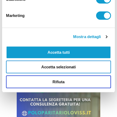
(foto). Giocatore di indubbie qualità, il classe
2003 può rappresentare davvero un lusso per la
Prima categoria, portando un valore aggiunto ad un organico di
...
leggi
qual
Marketing
10/07/2026
Vai all'edizione provinciale
Mostra dettagli
Accetta tutti
Accetta selezionati
Rifiuta