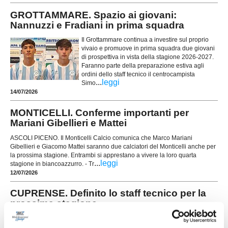
GROTTAMMARE. Spazio ai giovani:
Nannuzzi e Fradiani in prima squadra
Il Grottammare continua a investire sul proprio
vivaio e promuove in prima squadra due giovani
di prospettiva in vista della stagione 2026-2027.
Faranno parte della preparazione estiva agli
ordini dello staff tecnico il centrocampista
...
leggi
Simo
14/07/2026
MONTICELLI. Conferme importanti per
Mariani Gibellieri e Mattei
ASCOLI PICENO. Il Monticelli Calcio comunica che Marco Mariani
Gibellieri e Giacomo Mattei saranno due calciatori del Monticelli anche per
la prossima stagione. Entrambi si apprestano a vivere la loro quarta
...
leggi
stagione in biancoazzurro. - Tr
12/07/2026
CUPRENSE. Definito lo staff tecnico per la
prossima stagione
Prende ufficialmente il via la stagione 2026/2027,
con la società della Cuprense che ha svelato i