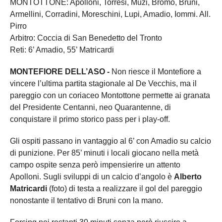
MONTOTTONE: Apolloni, Torresi, Muzi, Bromo, Bruni,
Armellini, Corradini, Moreschini, Lupi, Amadio, Iommi. All.
Pirro
Arbitro: Coccia di San Benedetto del Tronto
Reti: 6’ Amadio, 55’ Matricardi
MONTEFIORE DELL’ASO -
Non riesce il Montefiore a
vincere l’ultima partita stagionale al De Vecchis, ma il
pareggio con un coriaceo Montottone permette ai granata
del Presidente Centanni, neo Quarantenne, di
conquistare il primo storico pass per i play-off.
Gli ospiti passano in vantaggio al 6’ con Amadio su calcio
di punizione. Per 85’ minuti i locali giocano nella metà
campo ospite senza però impensierire un attento
Apolloni. Sugli sviluppi di un calcio d’angolo è
Alberto
Matricardi
(foto) di testa a realizzare il gol del pareggio
nonostante il tentativo di Bruni con la mano.