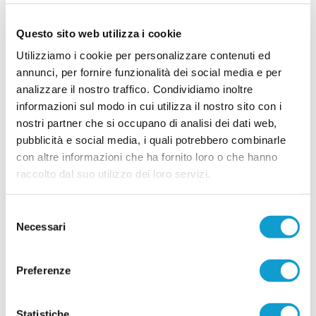
componenti dello staff tecnico della Prima
Squadra, chiamati a guidare il gruppo nel nuovo
Questo sito web utilizza i cookie
campionato. A ricoprire il ruolo di allenatore sarà
...
leggi
Utilizziamo i cookie per personalizzare contenuti ed
11/07/2026
annunci, per fornire funzionalità dei social media e per
MICIO UTD. Ecco 3 rinforzi: una mezzala
analizzare il nostro traffico. Condividiamo inoltre
esperta e 2 giovani promesse
informazioni sul modo in cui utilizza il nostro sito con i
SAN BENEDETTO DEL TRONTO. Prosegue
nostri partner che si occupano di analisi dei dati web,
senza soste la campagna di rafforzamento del
pubblicità e social media, i quali potrebbero combinarle
Micio United, neopromosso nel campionato di
con altre informazioni che ha fornito loro o che hanno
Seconda categoria e deciso a costruire una rosa
competitiva per affrontare al meglio la nuova
raccolto dal suo utilizzo dei loro servizi.
avventura. Dopo aver messo a segno gli arrivi
...
leggi
degli attaccanti Emiliano Camaioni e Franco Vagnoni, dei cen
12/07/2026
Selezione
Necessari
del
CASTIGNANO. Per la difesa ecco Nicolò
consenso
Fattori ex Monticelli
CASTIGNANO. Dopo aver vissuto alcune
Preferenze
stagioni da protagonista nel campionato di
Promozione con la maglia del Monticelli,
approda al Castignano il difensore Nicolò Fattori
Statistiche