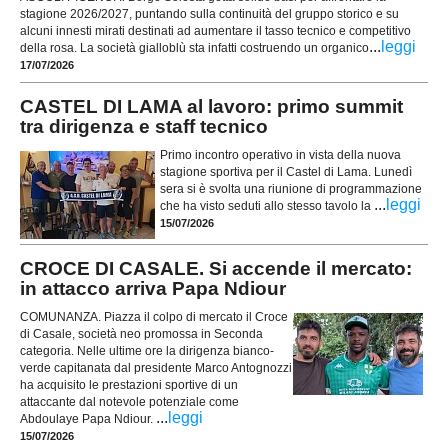
stagione 2026/2027, puntando sulla continuità del gruppo storico e su
alcuni innesti mirati destinati ad aumentare il tasso tecnico e competitivo
...
leggi
della rosa. La società gialloblù sta infatti costruendo un organico
17/07/2026
CASTEL DI LAMA al lavoro: primo summit
tra dirigenza e staff tecnico
Primo incontro operativo in vista della nuova
stagione sportiva per il Castel di Lama. Lunedì
sera si è svolta una riunione di programmazione
...
leggi
che ha visto seduti allo stesso tavolo la
15/07/2026
CROCE DI CASALE. Si accende il mercato:
in attacco arriva Papa Ndiour
COMUNANZA. Piazza il colpo di mercato il Croce
di Casale, società neo promossa in Seconda
categoria. Nelle ultime ore la dirigenza bianco-
verde capitanata dal presidente Marco Antognozzi
ha acquisito le prestazioni sportive di un
attaccante dal notevole potenziale come
...
leggi
Abdoulaye Papa Ndiour.
15/07/2026