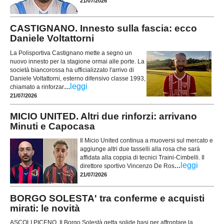
21/07/2026
CASTIGNANO. Innesto sulla fascia: ecco
Daniele Voltattorni
La Polisportiva Castignano mette a segno un
nuovo innesto per la stagione ormai alle porte. La
società biancorossa ha ufficializzato l'arrivo di
Daniele Voltattorni, esterno difensivo classe 1993,
...
leggi
chiamato a rinforzar
21/07/2026
MICIO UNITED. Altri due rinforzi: arrivano
Minuti e Capocasa
Il Micio United continua a muoversi sul mercato e
aggiunge altri due tasselli alla rosa che sarà
affidata alla coppia di tecnici Traini-Cimbelli. Il
...
leggi
direttore sportivo Vincenzo De Ros
21/07/2026
BORGO SOLESTA' tra conferme e acquisti
mirati: le novità
ASCOLI PICENO. Il Borgo Solestà getta solide basi per affrontare la