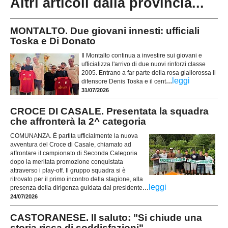
Altri articoli dalla provincia...
MONTALTO. Due giovani innesti: ufficiali
Toska e Di Donato
Il Montalto continua a investire sui giovani e
ufficializza l'arrivo di due nuovi rinforzi classe
2005. Entrano a far parte della rosa giallorossa il
...
leggi
difensore Denis Toska e il cent
31/07/2026
CROCE DI CASALE. Presentata la squadra
che affronterà la 2^ categoria
COMUNANZA. È partita ufficialmente la nuova
avventura del Croce di Casale, chiamato ad
affrontare il campionato di Seconda Categoria
dopo la meritata promozione conquistata
attraverso i play-off. Il gruppo squadra si è
ritrovato per il primo incontro della stagione, alla
...
leggi
presenza della dirigenza guidata dal presidente
24/07/2026
CASTORANESE. Il saluto: "Si chiude una
storia ricca di soddisfazioni"