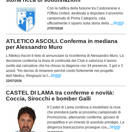
Con la ratifica della fusione tra Castoranese e
l'Offida United, destinata a disputare il prossimo
campionato di Prima Categoria, cala
...
leggi
ufficialmente il sipario sulla storia della
27/07/2026
ATLETICO ASCOLI. Conferma in mediana
per Alessandro Muro
L’Atletico Ascoli è lieto di annunciare la riconferma di Alessandro Muro. La
decisione conferma la linea di continuità del Club e valorizza il lavoro
svolto dal calciatore che ha chiuso la stagione con 34 presenze, 3 gol e 3
assist. "Ho deciso di rimanere perché credo fortemente nel progetto
...
leggi
dell’Atletico. Ringrazio la f
22/07/2026
CASTEL DI LAMA tra conferme e novità:
Coccia, Sirocchi e bomber Galli
Il Castel di Lama continua a modellare la rosa
che prenderà parte al prossimo campionato di
Promozione, alternando conferme, giovani di
prospettiva e un innesto di assoluto prestigio. La
...
leggi
dirigenza biancazzurra prosegue cos