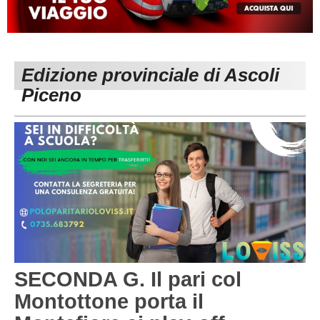
MACERATA
ECCELLENZA
REGIONALI
PESARO URBINO
PROMOZIONE
DIRETTA
Edizione provinciale di Ascoli
Carica la tua Rosa
1^ CATEGORIA
Piceno
2^ CATEGORIA
3^ CATEGORIA
GIOVANILI
SECONDA G. Il pari col
Montottone porta il