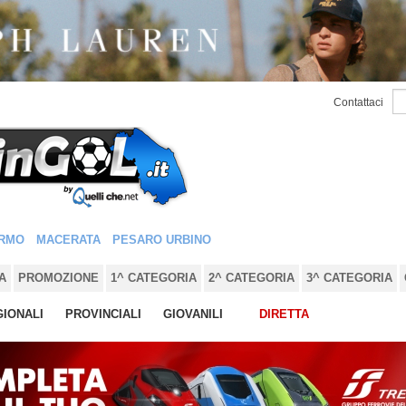
Contattaci
RMO
MACERATA
PESARO URBINO
A
PROMOZIONE
1^ CATEGORIA
2^ CATEGORIA
3^ CATEGORIA
IONALI
PROVINCIALI
GIOVANILI
DIRETTA