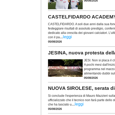
06/08/2026
CASTELFIDARDO ACADEMY. Re f
CASTELFIDARDO. A soli due anni dalla sua fond
festeggiare risultati di assoluto prestigio, confe
dedicato alla crescita dei giovani calciatori. L'u
...
leggi
con il pa
05/08/2026
JESINA, nuova protesta dell
JESI. Non si placa il c
A pochi mesi dall'inizi
programma nel marzo 2
alimentando dubbi sull
05/08/2026
NUOVA SIROLESE, serata di s
Si conclude l'esperienza di Mauro Mazzieri sull
ufficializzato che il tecnico non farà parte dell
...
leggi
che ha lasciato u
05/08/2026