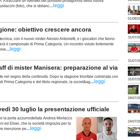
A tracciare un identikit dei possibili protagonisti della nuova
...
leggi
ilacchi (foto), che si sbilanc
01/08/2
ione: obiettivo crescere ancora
31/07/2
tecnica, con il nuovo mister Alessio Antonietti, e i giocatori che fanno
erà il campionato di Prima Categoria. Un incontro voluto fortemente
...
leggi
onie
31/07/2
f di mister Manisera: preparazione al via
e nel segno della continuità. Dopo la stagione trionfale culminata con
31/07/2
...
leggi
B di Prima Categoria e del titolo regionale, la societ&ag
28/07/2
dì 30 luglio la presentazione ufficiale
ere la porta azzurrostellata Andrea Morlacco
24/07/2
ni ed Elisei, che la società ringrazia per la
...
leggi
lare menzione pe