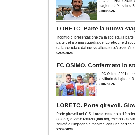
anche in Promozione A. 
stagione è Massimo Bus
04/08/2026
LORETO. Parte la nuova stag
Incontro di presentazione tra la società, la parte 
parte della prima squadra del Loreto, che disput
dalla società e dal nuovo allenatore Alessio Ant
02/08/2026
FC OSIMO. Confermato lo staf
L'FC Osimo 2011 ripart
la vittoria del girone 
27/07/2026
LORETO. Porte girevoli. Giove
Porte girevoli nel C.S. Loreto: entrano a difend
(foto sx) e Mosè Malizia (foto dx); escono Ottavia
serietà e l’impegno dimostrati, con una partico
27/07/2026