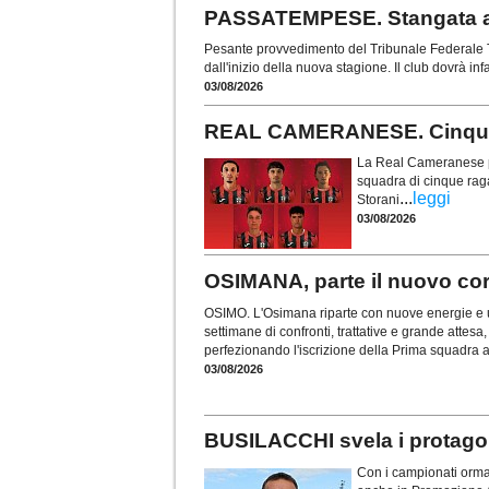
PASSATEMPESE. Stangata a 
Pesante provvedimento del Tribunale Federale T
dall'inizio della nuova stagione. Il club dovrà inf
03/08/2026
REAL CAMERANESE. Cinque t
La Real Cameranese pun
squadra di cinque ragaz
...
leggi
Storani
03/08/2026
OSIMANA, parte il nuovo cors
OSIMO. L'Osimana riparte con nuove energie e u
settimane di confronti, trattative e grande attesa, 
perfezionando l'iscrizione della Prima squadra 
03/08/2026
BUSILACCHI svela i protagon
Con i campionati ormai 