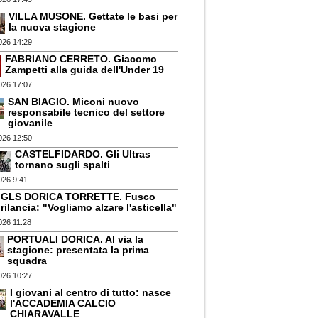
VILLA MUSONE. Gettate le basi per
la nuova stagione
026 14:29
FABRIANO CERRETO. Giacomo
Zampetti alla guida dell'Under 19
026 17:07
SAN BIAGIO. Miconi nuovo
responsabile tecnico del settore
giovanile
026 12:50
CASTELFIDARDO. Gli Ultras
tornano sugli spalti
026 9:41
GLS DORICA TORRETTE. Fusco
rilancia: "Vogliamo alzare l'asticella"
026 11:28
PORTUALI DORICA. Al via la
stagione: presentata la prima
squadra
026 10:27
I giovani al centro di tutto: nasce
l'ACCADEMIA CALCIO
CHIARAVALLE