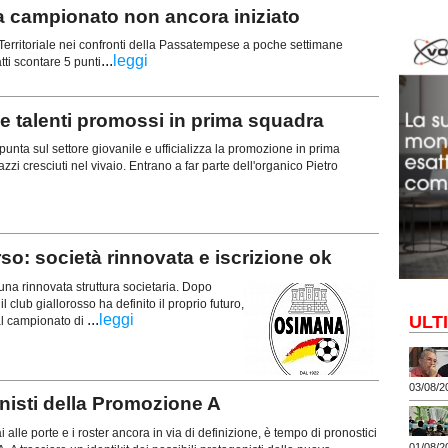
campionato non ancora iniziato
erritoriale nei confronti della Passatempese a poche settimane
...
leggi
atti scontare 5 punti
alenti promossi in prima squadra
ta sul settore giovanile e ufficializza la promozione in prima
zi cresciuti nel vivaio. Entrano a far parte dell'organico Pietro
o: società rinnovata e iscrizione ok
na rinnovata struttura societaria. Dopo
il club giallorosso ha definito il proprio futuro,
...
leggi
ULT
al campionato di
03/08/2
isti della Promozione A
alle porte e i roster ancora in via di definizione, è tempo di pronostici
01/08/2