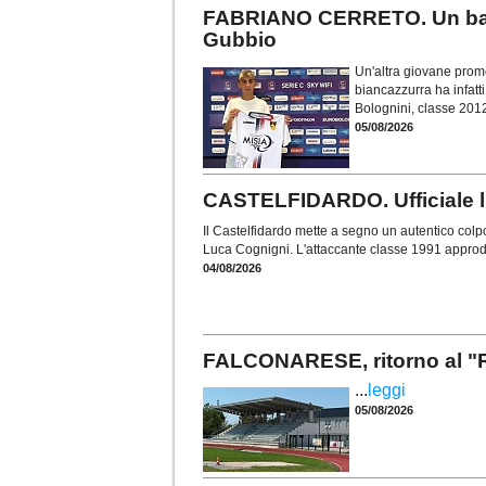
FABRIANO CERRETO. Un baby 
Gubbio
Un'altra giovane prome
biancazzurra ha infatti
Bolognini, classe 201
05/08/2026
CASTELFIDARDO. Ufficiale l
Il Castelfidardo mette a segno un autentico colp
Luca Cognigni. L'attaccante classe 1991 approda
04/08/2026
FALCONARESE, ritorno al "
...
leggi
05/08/2026