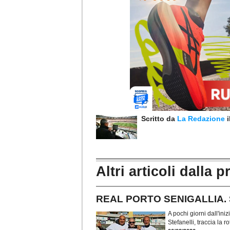
Scritto da
La Redazione
Altri articoli dalla p
REAL PORTO SENIGALLIA. Stef
A pochi giorni dall'ini
Stefanelli, traccia la