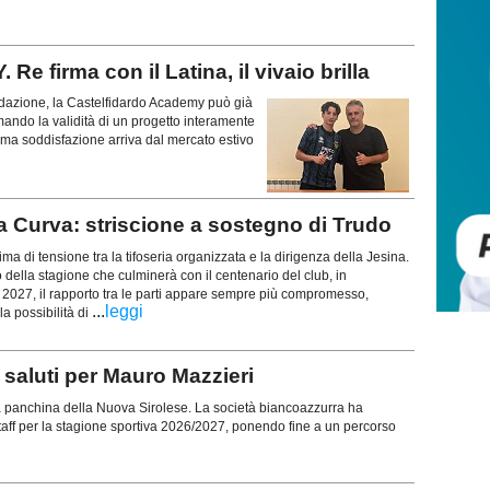
irma con il Latina, il vivaio brilla
azione, la Castelfidardo Academy può già
rmando la validità di un progetto interamente
ltima soddisfazione arriva dal mercato estivo
a Curva: striscione a sostegno di Trudo
lima di tensione tra la tifoseria organizzata e la dirigenza della Jesina.
o della stagione che culminerà con il centenario del club, in
027, il rapporto tra le parti appare sempre più compromesso,
...
leggi
a possibilità di
aluti per Mauro Mazzieri
a panchina della Nuova Sirolese. La società biancoazzurra ha
o staff per la stagione sportiva 2026/2027, ponendo fine a un percorso