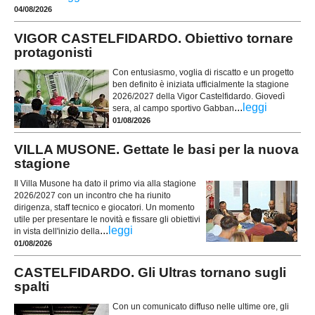
04/08/2026
VIGOR CASTELFIDARDO. Obiettivo tornare
protagonisti
Con entusiasmo, voglia di riscatto e un progetto
ben definito è iniziata ufficialmente la stagione
2026/2027 della Vigor Castelfidardo. Giovedì
...
leggi
sera, al campo sportivo Gabban
01/08/2026
VILLA MUSONE. Gettate le basi per la nuova
stagione
Il Villa Musone ha dato il primo via alla stagione
2026/2027 con un incontro che ha riunito
dirigenza, staff tecnico e giocatori. Un momento
utile per presentare le novità e fissare gli obiettivi
...
leggi
in vista dell'inizio della
01/08/2026
CASTELFIDARDO. Gli Ultras tornano sugli
spalti
Con un comunicato diffuso nelle ultime ore, gli