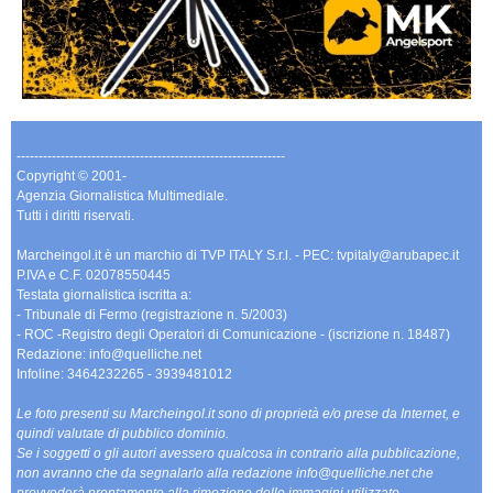
-------------------------------------------------------------
Copyright © 2001-
Agenzia Giornalistica Multimediale.
Tutti i diritti riservati.
Marcheingol.it è un marchio di TVP ITALY S.r.l. - PEC: tvpitaly@arubapec.it
P.IVA e C.F. 02078550445
Testata giornalistica iscritta a:
- Tribunale di Fermo (registrazione n. 5/2003)
- ROC -Registro degli Operatori di Comunicazione - (iscrizione n. 18487)
Redazione: info@quelliche.net
Infoline: 3464232265 - 3939481012
Le foto presenti su Marcheingol.it sono di proprietà e/o prese da Internet, e
quindi valutate di pubblico dominio.
Se i soggetti o gli autori avessero qualcosa in contrario alla pubblicazione,
non avranno che da segnalarlo alla redazione info@quelliche.net che