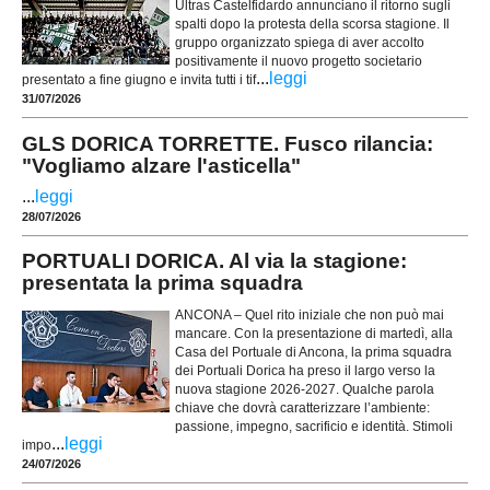
Ultras Castelfidardo annunciano il ritorno sugli
spalti dopo la protesta della scorsa stagione. Il
gruppo organizzato spiega di aver accolto
positivamente il nuovo progetto societario
...
leggi
presentato a fine giugno e invita tutti i tif
31/07/2026
GLS DORICA TORRETTE. Fusco rilancia:
"Vogliamo alzare l'asticella"
...
leggi
28/07/2026
PORTUALI DORICA. Al via la stagione:
presentata la prima squadra
ANCONA – Quel rito iniziale che non può mai
mancare. Con la presentazione di martedì, alla
Casa del Portuale di Ancona, la prima squadra
dei Portuali Dorica ha preso il largo verso la
nuova stagione 2026-2027. Qualche parola
chiave che dovrà caratterizzare l’ambiente:
passione, impegno, sacrificio e identità. Stimoli
...
leggi
impo
24/07/2026