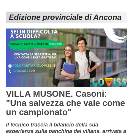
PESARO URBINO
PROMOZIONE
DIRETTA
Edizione provinciale di Ancona
Carica la tua Rosa
1^ CATEGORIA
2^ CATEGORIA
3^ CATEGORIA
GIOVANILI
VILLA MUSONE. Casoni:
"Una salvezza che vale come
un campionato"
Il tecnico traccia il bilancio della sua
esperienza sulla panchina dei villans, arrivata a