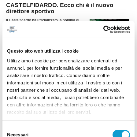
CASTELFIDARDO. Ecco chi è il nuovo
direttore sportivo
Il Castelfidardo ha ufficializzato la nomina di
Tommaso Faccilongo come nuovo direttore
sportivo, affidandogli il compito di guidare l'area
tecnica in vista della nuova stagione.
...
leggi
Origin
21/07/2026
Questo sito web utilizza i cookie
FC OSIMO. Tesserato il giovane attacante
Utilizziamo i cookie per personalizzare contenuti ed
Romeo Guidobaldi
annunci, per fornire funzionalità dei social media e per
L'FC Osimo 2011 continua a investire sui giovani
analizzare il nostro traffico. Condividiamo inoltre
e ufficializza l'arrivo dell'attaccante Romeo
informazioni sul modo in cui utilizza il nostro sito con i
Guidobaldi, classe 2007, reduce dall'esperienza
in Promozione con la Vigor Castelfidardo.
nostri partner che si occupano di analisi dei dati web,
...
leggi
pubblicità e social media, i quali potrebbero combinarle
18/07/2026
con altre informazioni che ha fornito loro o che hanno
FC OSIMO. Ecco Gambacorta: "Accettare è
raccolto dal suo utilizzo dei loro servizi.
stato facile"
L'FC Osimo aggiunge esperienza e affidabilità al reparto arretrato con
Selezione
l'ingaggio di Niccolò Gambacorta, difensore classe 1999 reduce dalla
Necessari
del
...
leggi