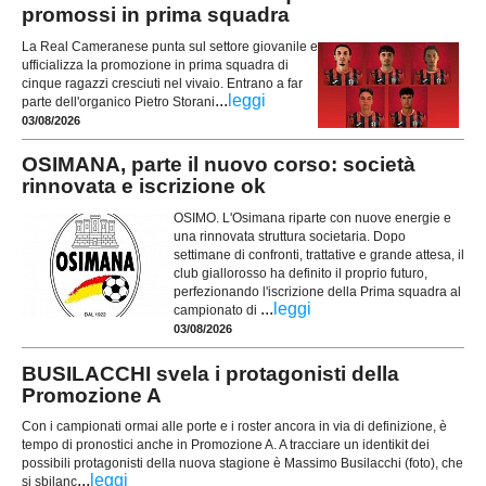
promossi in prima squadra
La Real Cameranese punta sul settore giovanile e
ufficializza la promozione in prima squadra di
cinque ragazzi cresciuti nel vivaio. Entrano a far
...
leggi
parte dell'organico Pietro Storani
03/08/2026
OSIMANA, parte il nuovo corso: società
rinnovata e iscrizione ok
OSIMO. L'Osimana riparte con nuove energie e
una rinnovata struttura societaria. Dopo
settimane di confronti, trattative e grande attesa, il
club giallorosso ha definito il proprio futuro,
perfezionando l'iscrizione della Prima squadra al
...
leggi
campionato di
03/08/2026
BUSILACCHI svela i protagonisti della
Promozione A
Con i campionati ormai alle porte e i roster ancora in via di definizione, è
tempo di pronostici anche in Promozione A. A tracciare un identikit dei
possibili protagonisti della nuova stagione è Massimo Busilacchi (foto), che
...
leggi
si sbilanc