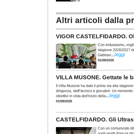
Altri articoli dalla p
VIGOR CASTELFIDARDO. Obie
Con entusiasmo, voglia 
stagione 2026/2027 de
...
leggi
Gabban
01/08/2026
VILLA MUSONE. Gettate le ba
Il Villa Musone ha dato il primo via alla stagio
dirigenza, staff tecnico e giocatori. Un momento u
...
leggi
obiettivi in vista dell'inizio della
01/08/2026
CASTELFIDARDO. Gli Ultras t
Con un comunicato diff
sugli spalti dopo la p