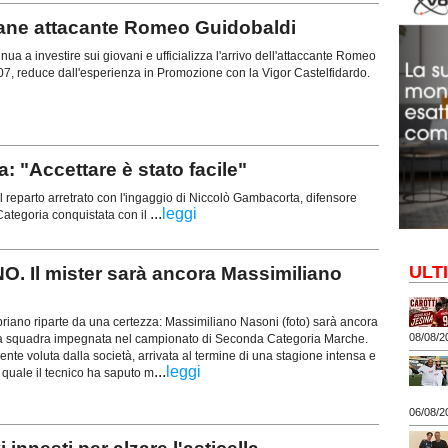
vane attacante Romeo Guidobaldi
ua a investire sui giovani e ufficializza l'arrivo dell'attaccante Romeo
07, reduce dall'esperienza in Promozione con la Vigor Castelfidardo.
"Accettare è stato facile"
 reparto arretrato con l'ingaggio di Niccolò Gambacorta, difensore
...
leggi
ategoria conquistata con il
ULT
 Il mister sarà ancora Massimiliano
riano riparte da una certezza: Massimiliano Nasoni (foto) sarà ancora
08/08/2
ima squadra impegnata nel campionato di Seconda Categoria Marche.
nte voluta dalla società, arrivata al termine di una stagione intensa e
...
leggi
la quale il tecnico ha saputo m
06/08/2