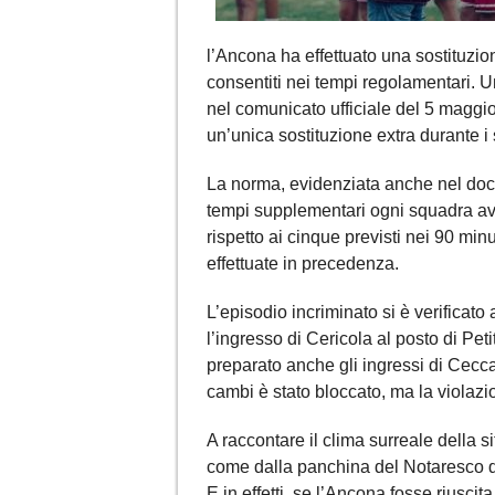
l’Ancona ha effettuato una sostituzio
consentiti nei tempi regolamentari. 
nel comunicato ufficiale del 5 maggio 
un’unica sostituzione extra durante i
La norma, evidenziata anche nel docu
tempi supplementari ogni squadra avr
rispetto ai cinque previsti nei 90 mi
effettuate in precedenza.
L’episodio incriminato si è verificat
l’ingresso di Cericola al posto di Pe
preparato anche gli ingressi di Cecca
cambi è stato bloccato, ma la violaz
A raccontare il clima surreale della s
come dalla panchina del Notaresco q
E in effetti, se l’Ancona fosse riuscit