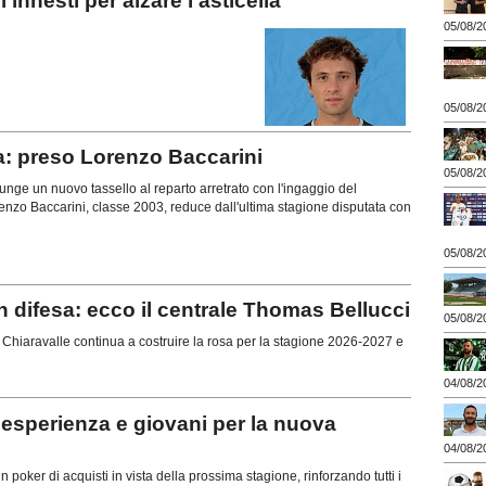
nesti per alzare l'asticella
05/08/2
05/08/2
a: preso Lorenzo Baccarini
05/08/2
ge un nuovo tassello al reparto arretrato con l'ingaggio del
enzo Baccarini, classe 2003, reduce dall'ultima stagione disputata con
05/08/2
difesa: ecco il centrale Thomas Bellucci
05/08/2
hiaravalle continua a costruire la rosa per la stagione 2026-2027 e
04/08/2
esperienza e giovani per la nuova
04/08/2
poker di acquisti in vista della prossima stagione, rinforzando tutti i