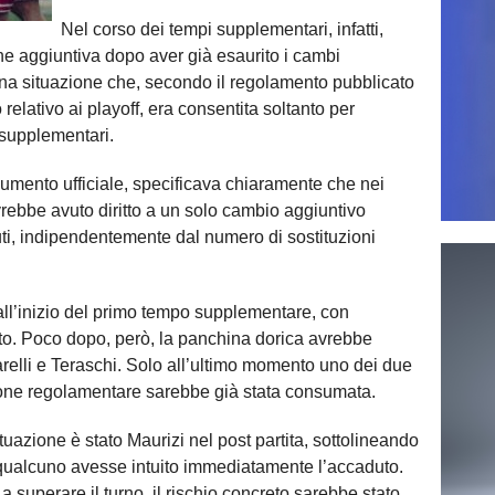
Nel corso dei tempi supplementari, infatti,
ne aggiuntiva dopo aver già esaurito i cambi
Una situazione che, secondo il regolamento pubblicato
relativo ai playoff, era consentita soltanto per
 supplementari.
mento ufficiale, specificava chiaramente che nei
ebbe avuto diritto a un solo cambio aggiuntivo
nuti, indipendentemente dal numero di sostituzioni
o all’inizio del primo tempo supplementare, con
tito. Poco dopo, però, la panchina dorica avrebbe
relli e Teraschi. Solo all’ultimo momento uno dei due
ione regolamentare sarebbe già stata consumata.
ituazione è stato Maurizi nel post partita, sottolineando
ualcuno avesse intuito immediatamente l’accaduto.
a a superare il turno, il rischio concreto sarebbe stato