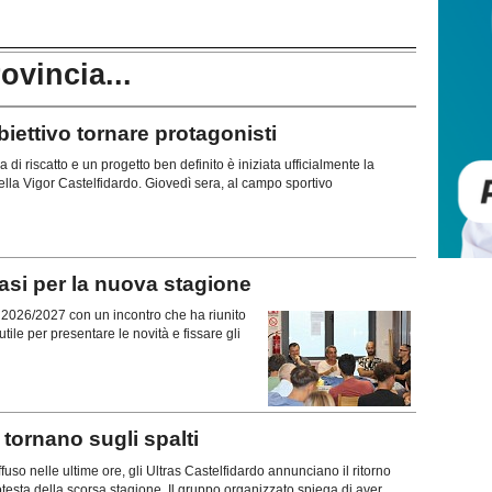
rovincia...
ttivo tornare protagonisti
di riscatto e un progetto ben definito è iniziata ufficialmente la
lla Vigor Castelfidardo. Giovedì sera, al campo sportivo
si per la nuova stagione
ne 2026/2027 con un incontro che ha riunito
tile per presentare le novità e fissare gli
ornano sugli spalti
uso nelle ultime ore, gli Ultras Castelfidardo annunciano il ritorno
rotesta della scorsa stagione. Il gruppo organizzato spiega di aver