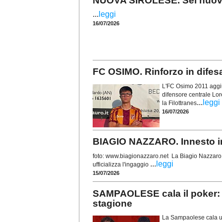
NUOVA SIROLESE. Sei nuovi in
...
leggi
16/07/2026
FC OSIMO. Rinforzo in difes
L'FC Osimo 2011 aggiun
difensore centrale Lor
...
leggi
la Filottranes
16/07/2026
BIAGIO NAZZARO. Innesto in 
foto: www.biagionazzaro.net La Biagio Nazzaro C
...
leggi
ufficializza l'ingaggio
15/07/2026
SAMPAOLESE cala il poker: 
stagione
La Sampaolese cala un 