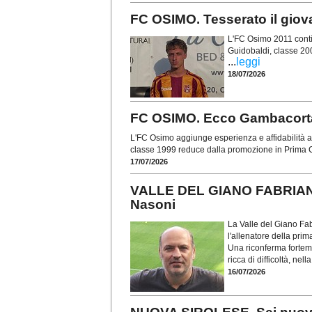
FC OSIMO. Tesserato il gio
L'FC Osimo 2011 contin
Guidobaldi, classe 20
...
leggi
18/07/2026
FC OSIMO. Ecco Gambacorta: 
L'FC Osimo aggiunge esperienza e affidabilità al
classe 1999 reduce dalla promozione in Prima C
17/07/2026
VALLE DEL GIANO FABRIANO.
Nasoni
La Valle del Giano Fab
l'allenatore della pr
Una riconferma forteme
ricca di difficoltà, nel
16/07/2026