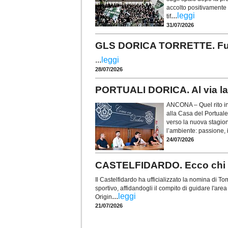
accolto positivamente i
...
leggi
tif
31/07/2026
GLS DORICA TORRETTE. Fusco 
...
leggi
28/07/2026
PORTUALI DORICA. Al via la 
ANCONA – Quel rito in
alla Casa del Portuale
verso la nuova stagio
l’ambiente: passione, i
24/07/2026
CASTELFIDARDO. Ecco chi è 
Il Castelfidardo ha ufficializzato la nomina di
sportivo, affidandogli il compito di guidare l'are
...
leggi
Origin
21/07/2026