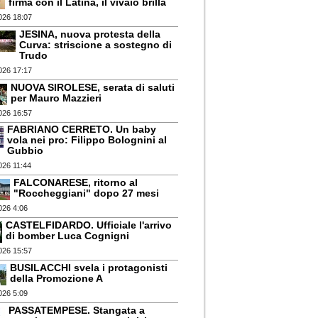
firma con il Latina, il vivaio brilla
026 18:07
JESINA, nuova protesta della
Curva: striscione a sostegno di
Trudo
026 17:17
NUOVA SIROLESE, serata di saluti
per Mauro Mazzieri
026 16:57
FABRIANO CERRETO. Un baby
vola nei pro: Filippo Bolognini al
Gubbio
026 11:44
FALCONARESE, ritorno al
"Roccheggiani" dopo 27 mesi
026 4:06
CASTELFIDARDO. Ufficiale l'arrivo
di bomber Luca Cognigni
026 15:57
BUSILACCHI svela i protagonisti
della Promozione A
026 5:09
PASSATEMPESE. Stangata a