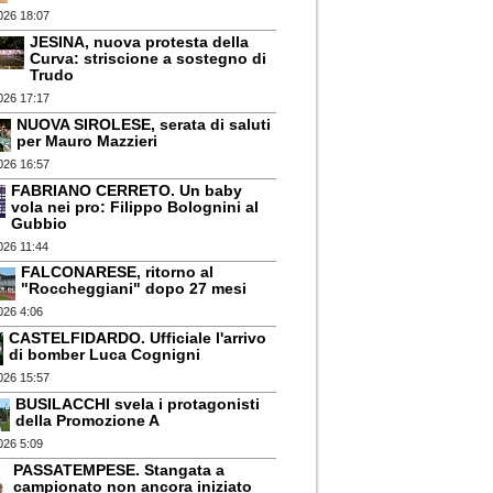
026 18:07
JESINA, nuova protesta della
Curva: striscione a sostegno di
Trudo
026 17:17
NUOVA SIROLESE, serata di saluti
per Mauro Mazzieri
026 16:57
FABRIANO CERRETO. Un baby
vola nei pro: Filippo Bolognini al
Gubbio
026 11:44
FALCONARESE, ritorno al
"Roccheggiani" dopo 27 mesi
026 4:06
CASTELFIDARDO. Ufficiale l'arrivo
di bomber Luca Cognigni
026 15:57
BUSILACCHI svela i protagonisti
della Promozione A
026 5:09
PASSATEMPESE. Stangata a
campionato non ancora iniziato