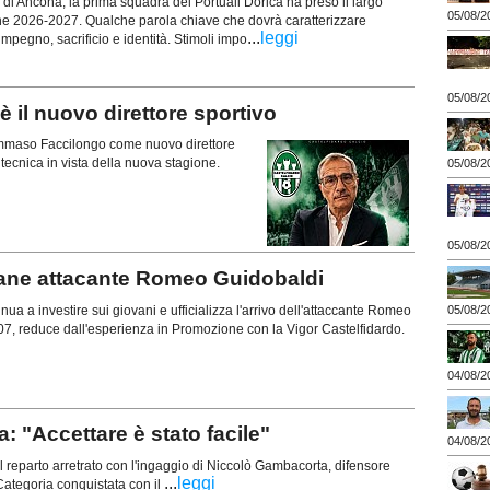
 di Ancona, la prima squadra dei Portuali Dorica ha preso il largo
05/08/2
ne 2026-2027. Qualche parola chiave che dovrà caratterizzare
...
leggi
mpegno, sacrificio e identità. Stimoli impo
05/08/2
il nuovo direttore sportivo
 Tommaso Faccilongo come nuovo direttore
a tecnica in vista della nuova stagione.
05/08/2
05/08/2
vane attacante Romeo Guidobaldi
ua a investire sui giovani e ufficializza l'arrivo dell'attaccante Romeo
05/08/2
07, reduce dall'esperienza in Promozione con la Vigor Castelfidardo.
04/08/2
"Accettare è stato facile"
04/08/2
 reparto arretrato con l'ingaggio di Niccolò Gambacorta, difensore
...
leggi
ategoria conquistata con il