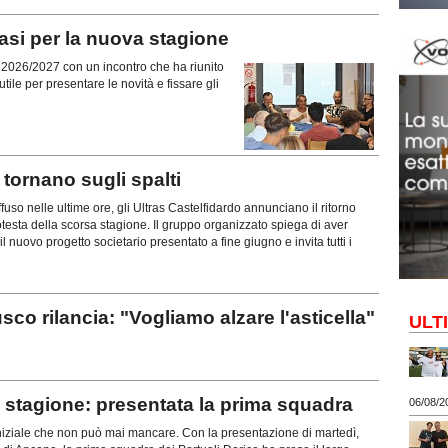
si per la nuova stagione
ne 2026/2027 con un incontro che ha riunito
tile per presentare le novità e fissare gli
ornano sugli spalti
uso nelle ultime ore, gli Ultras Castelfidardo annunciano il ritorno
rotesta della scorsa stagione. Il gruppo organizzato spiega di aver
l nuovo progetto societario presentato a fine giugno e invita tutti i
rilancia: "Vogliamo alzare l'asticella"
ULT
stagione: presentata la prima squadra
06/08/2
iziale che non può mai mancare. Con la presentazione di martedì,