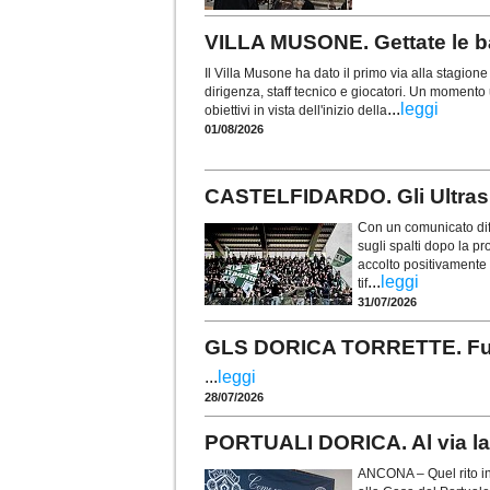
VILLA MUSONE. Gettate le ba
Il Villa Musone ha dato il primo via alla stagio
dirigenza, staff tecnico e giocatori. Un momento u
...
leggi
obiettivi in vista dell'inizio della
01/08/2026
CASTELFIDARDO. Gli Ultras t
Con un comunicato diff
sugli spalti dopo la p
accolto positivamente i
...
leggi
tif
31/07/2026
GLS DORICA TORRETTE. Fusco 
...
leggi
28/07/2026
PORTUALI DORICA. Al via la 
ANCONA – Quel rito in