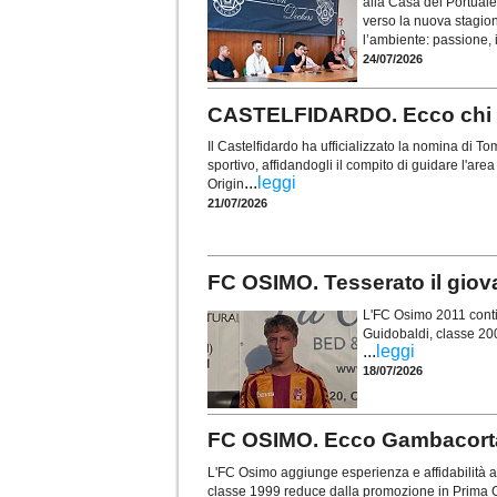
alla Casa del Portuale
verso la nuova stagio
l’ambiente: passione, i
24/07/2026
CASTELFIDARDO. Ecco chi è 
Il Castelfidardo ha ufficializzato la nomina di
sportivo, affidandogli il compito di guidare l'are
...
leggi
Origin
21/07/2026
FC OSIMO. Tesserato il gio
L'FC Osimo 2011 contin
Guidobaldi, classe 20
...
leggi
18/07/2026
FC OSIMO. Ecco Gambacorta: 
L'FC Osimo aggiunge esperienza e affidabilità al
classe 1999 reduce dalla promozione in Prima C