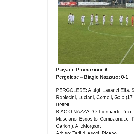
Play-out Promozione A
Pergolese – Biagio Nazzaro: 0-1
PERGOLESE: Aluigi, Lattanzi Elia, Save
Rebiscini, Luciani, Corneli, Gaia (17’
Bettelli
BIAGIO NAZZARO: Lombardi, Rocchetti,
Musciano, Esposito, Compagnucci, Fof
Carloni). All.:Morganti
Arbitro: Tarli di Ascoli Piceno