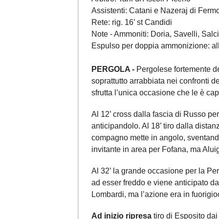
Assistenti: Catani e Nazeraj di Ferm
Rete: rig. 16’ st Candidi
Note - Ammoniti: Doria, Savelli, Salci
Espulso per doppia ammonizione: all.B
PERGOLA -
Pergolese fortemente de
soprattutto arrabbiata nei confronti de
sfrutta l’unica occasione che le è cap
Al 12’ cross dalla fascia di Russo pe
anticipandolo. Al 18’ tiro dalla dista
compagno mette in angolo, sventando 
invitante in area per Fofana, ma Aluigi
Al 32’ la grande occasione per la Per
ad esser freddo e viene anticipato da 
Lombardi, ma l’azione era in fuorigio
Ad inizio ripresa
tiro di Esposito dai