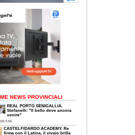
IME NEWS PROVINCIALI
REAL PORTO SENIGALLIA.
Stefanelli: "Il bello deve ancora
venire"
026 5:50
CASTELFIDARDO ACADEMY. Re
firma con il Latina, il vivaio brilla