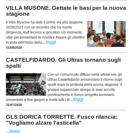
VILLA MUSONE. Gettate le basi per la nuova
stagione
Il Villa Musone ha dato il primo via alla stagione
2026/2027 con un incontro che ha riunito
dirigenza, staff tecnico e giocatori. Un momento
utile per presentare le novità e fissare gli obiettivi
...
leggi
in vista dell'inizio della
01/08/2026
CASTELFIDARDO. Gli Ultras tornano sugli
spalti
Con un comunicato diffuso nelle ultime ore, gli
Ultras Castelfidardo annunciano il ritorno sugli
spalti dopo la protesta della scorsa stagione. Il
gruppo organizzato spiega di aver accolto
positivamente il nuovo progetto societario
...
leggi
presentato a fine giugno e invita tutti i tif
31/07/2026
GLS DORICA TORRETTE. Fusco rilancia:
"Vogliamo alzare l'asticella"
...
leggi