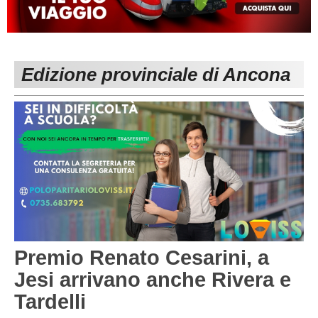
MACERATA
ECCELLENZA
REGIONALI
PESARO URBINO
PROMOZIONE
DIRETTA
Edizione provinciale di Ancona
Carica la tua Rosa
1^ CATEGORIA
2^ CATEGORIA
3^ CATEGORIA
GIOVANILI
Premio Renato Cesarini, a
Jesi arrivano anche Rivera e
Tardelli