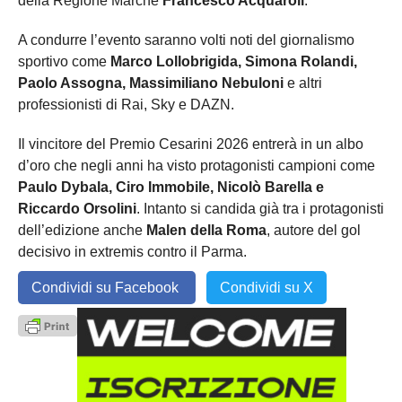
della Regione Marche
Francesco Acquaroli
.
A condurre l’evento saranno volti noti del giornalismo
sportivo come
Marco Lollobrigida, Simona Rolandi,
Paolo Assogna, Massimiliano Nebuloni
e altri
professionisti di Rai, Sky e DAZN.
Il vincitore del Premio Cesarini 2026 entrerà in un albo
d’oro che negli anni ha visto protagonisti campioni come
Paulo Dybala, Ciro Immobile, Nicolò Barella e
Riccardo Orsolini
. Intanto si candida già tra i protagonisti
dell’edizione anche
Malen della Roma
, autore del gol
decisivo in extremis contro il Parma.
Condividi su Facebook
Condividi su X