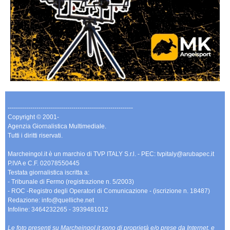
-------------------------------------------------------------
Copyright © 2001-
Agenzia Giornalistica Multimediale.
Tutti i diritti riservati.
Marcheingol.it è un marchio di TVP ITALY S.r.l. - PEC: tvpitaly@arubapec.it
P.IVA e C.F. 02078550445
Testata giornalistica iscritta a:
- Tribunale di Fermo (registrazione n. 5/2003)
- ROC -Registro degli Operatori di Comunicazione - (iscrizione n. 18487)
Redazione: info@quelliche.net
Infoline: 3464232265 - 3939481012
Le foto presenti su Marcheingol.it sono di proprietà e/o prese da Internet, e