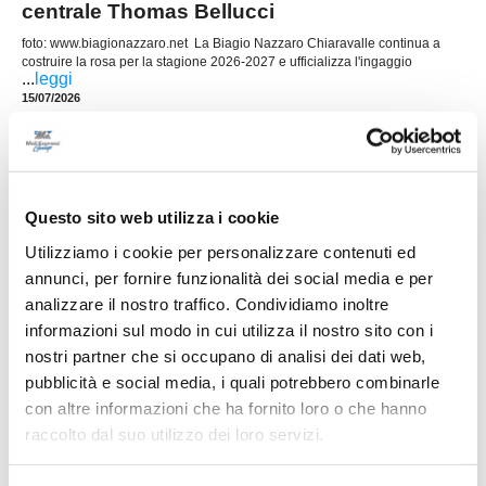
centrale Thomas Bellucci
foto: www.biagionazzaro.net La Biagio Nazzaro Chiaravalle continua a
costruire la rosa per la stagione 2026-2027 e ufficializza l'ingaggio
...
leggi
15/07/2026
SAMPAOLESE cala il poker: esperienza e
giovani per la nuova stagione
La Sampaolese cala un poker di acquisti in vista
della prossima stagione, rinforzando tutti i reparti
Questo sito web utilizza i cookie
con un mix di giovani di prospettiva ed elementi
Utilizziamo i cookie per personalizzare contenuti ed
di esperienza. In attacco arriva Giuseppe Di
...
leggi
Cat
annunci, per fornire funzionalità dei social media e per
15/07/2026
analizzare il nostro traffico. Condividiamo inoltre
informazioni sul modo in cui utilizza il nostro sito con i
LEONESSA MONTORO. Tanti volti nuovi per
nostri partner che si occupano di analisi dei dati web,
mister Santinelli
pubblicità e social media, i quali potrebbero combinarle
con altre informazioni che ha fornito loro o che hanno
La Leonessa Montoro è molto attiva sul mercato e
presenta i primi acquisti in vista della prossima
raccolto dal suo utilizzo dei loro servizi.
stagione. Il direttore sportivo Giancarlo Tateo ha
costruito una rosa che unisce giovani di
...
leggi
prospettiva ed elemen