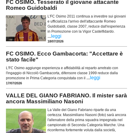
FC OSIMO. Tesserato il giovane attacante
Romeo Guidobaldi
L'FC Osimo 2011 continua a investire sui giovani
e ufficializza l'arrivo dell'attaccante Romeo
Guidobaldi, classe 2007, reduce dall'esperienza
in Promozione con la Vigor Castelfidardo.
...
leggi
18/07/2026
FC OSIMO. Ecco Gambacorta: "Accettare è
stato facile"
L'FC Osimo aggiunge esperienza e affidabilità al reparto arretrato con
l'ingaggio di Niccolò Gambacorta, difensore classe 1999 reduce dalla
...
leggi
promozione in Prima Categoria conquistata con il
17/07/2026
VALLE DEL GIANO FABRIANO. Il mister sarà
ancora Massimiliano Nasoni
La Valle del Giano Fabriano riparte da una
certezza: Massimiliano Nasoni (foto) sarà ancora
l'allenatore della prima squadra impegnata nel
campionato di Seconda Categoria Marche. Una
riconferma fortemente voluta dalla società,