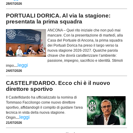
28/07/2026
PORTUALI DORICA. Al via la stagione:
presentata la prima squadra
ANCONA – Quel rito iniziale che non può mai
mancare. Con la presentazione di martedì, alla
Casa del Portuale di Ancona, la prima squadra
dei Portuali Dorica ha preso il largo verso la
nuova stagione 2026-2027. Qualche parola
chiave che dovrà caratterizzare l’ambiente:
passione, impegno, sacrificio e identità. Stimoli
...
leggi
impo
24/07/2026
CASTELFIDARDO. Ecco chi è il nuovo
direttore sportivo
Il Castelfidardo ha ufficializzato la nomina di
Tommaso Faccilongo come nuovo direttore
sportivo, affidandogli il compito di guidare l'area
tecnica in vista della nuova stagione.
...
leggi
Origin
21/07/2026