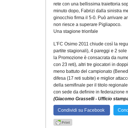
rete con una bellissima traiettoria sop
minuto dopo, Fabrizi dalla sinistra m
ginocchio firma il 5-0. Può arrivare a
non riesce a superare Pigliapoco.
Una stagione trionfale
L’FC Osimo 2011 chiude così la regula
partite stagionali), 4 pareggi e 2 sole
la Promozione è consacrata da numeri
con 23 reti), altri tre giocatori in dop
meno battuto del campionato (Benedett
difesa (17 reti subite) e miglior attacc
della semifinale per il titolo region
con sede da definire in federazione n
(Giacomo Grasselli - Ufficio stam
Condividi su Facebook
Cond