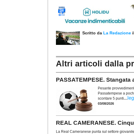
Scritto da
La Redazione
Altri articoli dalla p
PASSATEMPESE. Stangata a 
Pesante provvedimento 
Passatempese a poche s
...
leg
scontare 5 punti
03/08/2026
REAL CAMERANESE. Cinque t
La Real Cameranese punta sul settore giovanile 