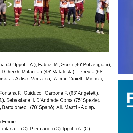
0
46' Ippoliti A.), Fabrizi M., Socci (46' Polverigiani),
ll Cheikh, Malaccari (46' Malatesta), Ferreyra (68'
nisera - A disp. Morlacco, Rabini, Gioielli, Micucci,
ana F., Guiducci, Carbone F. (63' Angeletti),
.), Sebastianelli, D'Andrade Corsa (75' Spezie),
 Bartolomeoli (78' Spanò). All. Mastri - A disp.
di Fermo
tana F. (C), Piermarioli (C), Ippoliti A. (O)