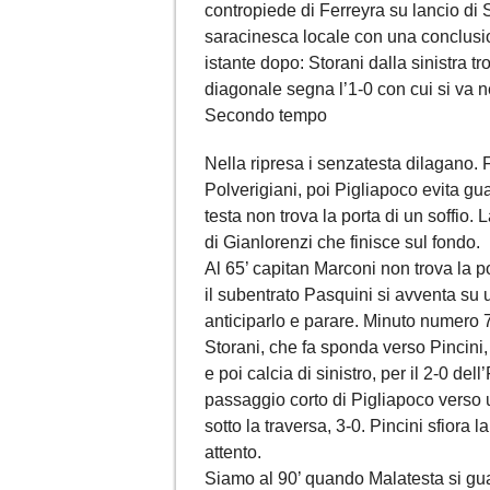
contropiede di Ferreyra su lancio di S
saracinesca locale con una conclusion
istante dopo: Storani dalla sinistra 
diagonale segna l’1-0 con cui si va ne
Secondo tempo
Nella ripresa i senzatesta dilagano. F
Polverigiani, poi Pigliapoco evita gua
testa non trova la porta di un soffio.
di Gianlorenzi che finisce sul fondo.
Al 65’ capitan Marconi non trova la p
il subentrato Pasquini si avventa su 
anticiparlo e parare. Minuto numero 7
Storani, che fa sponda verso Pincini, 
e poi calcia di sinistro, per il 2-0 del
passaggio corto di Pigliapoco verso u
sotto la traversa, 3-0. Pincini sfiora 
attento.
Siamo al 90’ quando Malatesta si gua