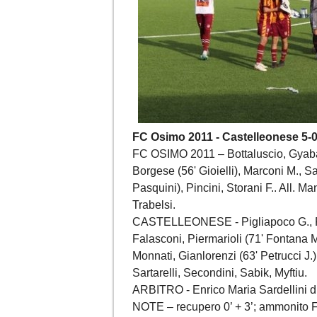
FC Osimo 2011 - Castelleonese 5-
FC OSIMO 2011 – Bottaluscio, Gyabaa (
Borgese (56' Gioielli), Marconi M., Sa
Pasquini), Pincini, Storani F.. All. Ma
Trabelsi.
CASTELLEONESE - Pigliapoco G., Font
Falasconi, Piermarioli (71' Fontana M
Monnati, Gianlorenzi (63' Petrucci J.),
Sartarelli, Secondini, Sabik, Myftiu.
ARBITRO - Enrico Maria Sardellini 
NOTE – recupero 0’ + 3’; ammonito Fon