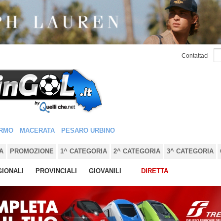
Contattaci
RMO
MACERATA
PESARO URBINO
A
PROMOZIONE
1^ CATEGORIA
2^ CATEGORIA
3^ CATEGORIA
IONALI
PROVINCIALI
GIOVANILI
DIRETTA