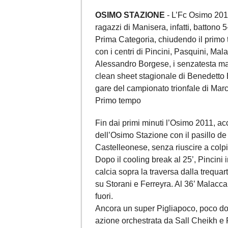
OSIMO STAZIONE
- L’Fc Osimo 2011
ragazzi di Manisera, infatti, battono 
Prima Categoria, chiudendo il primo 
con i centri di Pincini, Pasquini, Ma
Alessandro Borgese, i senzatesta man
clean sheet stagionale di Benedetto B
gare del campionato trionfale di Mar
Primo tempo
Fin dai primi minuti l’Osimo 2011, a
dell’Osimo Stazione con il pasillo d
Castelleonese, senza riuscire a colpi
Dopo il cooling break al 25’, Pincini 
calcia sopra la traversa dalla trequar
su Storani e Ferreyra. Al 36’ Malaccar
fuori.
Ancora un super Pigliapoco, poco dop
azione orchestrata da Sall Cheikh e F