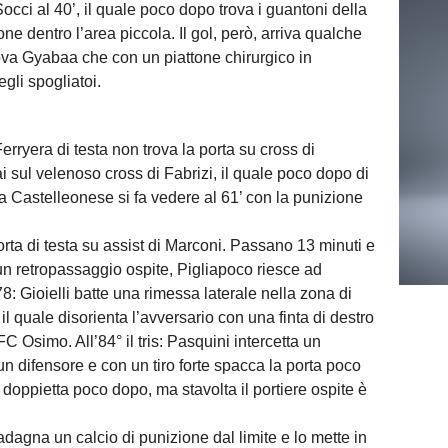
occi al 40’, il quale poco dopo trova i guantoni della
e dentro l’area piccola. Il gol, però, arriva qualche
trova Gyabaa che con un piattone chirurgico in
gli spogliatoi.
erryera di testa non trova la porta su cross di
i sul velenoso cross di Fabrizi, il quale poco dopo di
 La Castelleonese si fa vedere al 61’ con la punizione
orta di testa su assist di Marconi. Passano 13 minuti e
un retropassaggio ospite, Pigliapoco riesce ad
8: Gioielli batte una rimessa laterale nella zona di
il quale disorienta l’avversario con una finta di destro
l’FC Osimo. All’84° il tris: Pasquini intercetta un
n difensore e con un tiro forte spacca la porta poco
la doppietta poco dopo, ma stavolta il portiere ospite è
dagna un calcio di punizione dal limite e lo mette in