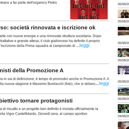
trano a far parte dell'organico Pietro
06/08/2
05/08/2
o: società rinnovata e iscrizione ok
rte con nuove energie e una rinnovata struttura societaria. Dopo
trattative e grande attesa, il club giallorosso ha definito il proprio
05/08/2
...
leggi
l'iscrizione della Prima squadra al campionato di
05/08/2
isti della Promozione A
ra in via di definizione, è tempo di pronostici anche in Promozione A. A
05/08/2
...
leggi
della nuova stagione è Massimo Busilacchi (foto), che si sbilanc
05/08/2
ttivo tornare protagonisti
di riscatto e un progetto ben definito è iniziata ufficialmente la
lla Vigor Castelfidardo. Giovedì sera, al campo sportivo
04/08/2