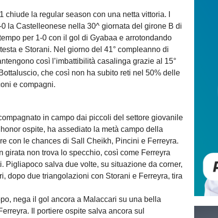
 chiude la regular season con una netta vittoria. I
5-0 la Castelleonese nella 30^ giornata del girone B di
tempo per 1-0 con il gol di Gyabaa e arrotondando
latesta e Storani. Nel giorno del 41° compleanno di
tengono così l’imbattibilità casalinga grazie al 15°
ottaluscio, che così non ha subito reti nel 50% delle
coni e compagni.
ccompagnato in campo dai piccoli del settore giovanile
e honor ospite, ha assediato la metà campo della
re con le chances di Sall Cheikh, Pincini e Ferreyra.
in girata non trova lo specchio, così come Ferreyra
ti. Pigliapoco salva due volte, su situazione da corner,
i, dopo due triangolazioni con Storani e Ferreyra, tira
o, nega il gol ancora a Malaccari su una bella
erreyra. Il portiere ospite salva ancora sul