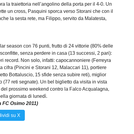
ra la traiettoria nell’angolino della porta per il 4-0. Un
ette un cross, Pasquini sporca verso Storani che con il
nche la sesta rete, ma Filippo, servito da Malatesta,
r season con 76 punti, frutto di 24 vittorie (80% delle
 sconfitte, senza perdere in casa (13 successi, 2 pari):
 record. Non solo, infatti: capocannoniere (Ferreyra
pia cifra (Pincini e Storani 12, Malaccari 11), portiere
o Bottaluscio, 15 sfide senza subire reti), miglior
o (77 reti segnate). Un bel biglietto da visita in vista
ale del prossimo weekend contro la Falco Acqualagna,
ella giornata di lunedì.
pa FC Osimo 2011)
ividi su X