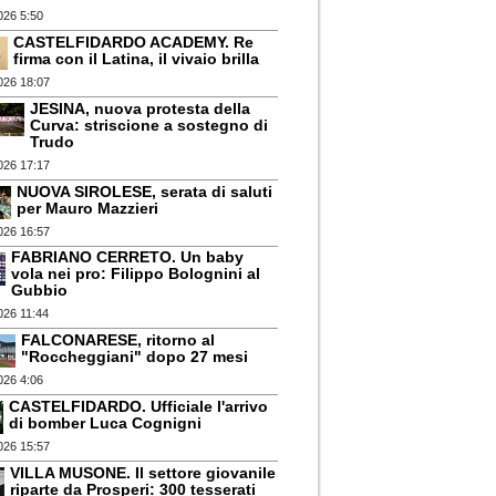
026 5:50
CASTELFIDARDO ACADEMY. Re
firma con il Latina, il vivaio brilla
026 18:07
JESINA, nuova protesta della
Curva: striscione a sostegno di
Trudo
026 17:17
NUOVA SIROLESE, serata di saluti
per Mauro Mazzieri
026 16:57
FABRIANO CERRETO. Un baby
vola nei pro: Filippo Bolognini al
Gubbio
026 11:44
FALCONARESE, ritorno al
"Roccheggiani" dopo 27 mesi
026 4:06
CASTELFIDARDO. Ufficiale l'arrivo
di bomber Luca Cognigni
026 15:57
VILLA MUSONE. Il settore giovanile
riparte da Prosperi: 300 tesserati