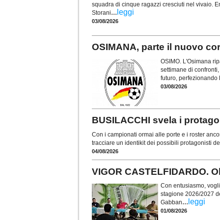
squadra di cinque ragazzi cresciuti nel vivaio. En
...
leggi
Storani
03/08/2026
OSIMANA, parte il nuovo cors
OSIMO. L'Osimana ripa
settimane di confronti, 
futuro, perfezionando 
03/08/2026
BUSILACCHI svela i protagon
Con i campionati ormai alle porte e i roster anco
tracciare un identikit dei possibili protagonisti 
04/08/2026
VIGOR CASTELFIDARDO. Obie
Con entusiasmo, voglia 
stagione 2026/2027 de
...
leggi
Gabban
01/08/2026