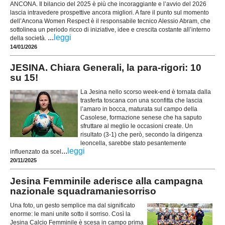
ANCONA. Il bilancio del 2025 è più che incoraggiante e l’avvio del 2026
lascia intravedere prospettive ancora migliori. A fare il punto sul momento
dell’Ancona Women Respect è il responsabile tecnico Alessio Abram, che
sottolinea un periodo ricco di iniziative, idee e crescita costante all’interno
...
leggi
della società.
14/01/2026
JESINA. Chiara Generali, la para-rigori: 10
su 15!
La Jesina nello scorso week-end è tornata dalla
trasferta toscana con una sconfitta che lascia
l’amaro in bocca, maturata sul campo della
Casolese, formazione senese che ha saputo
sfruttare al meglio le occasioni create. Un
risultato (3-1) che però, secondo la dirigenza
leoncella, sarebbe stato pesantemente
...
leggi
influenzato da scel
20/11/2025
Jesina Femminile aderisce alla campagna
nazionale squadramaniesorriso
Una foto, un gesto semplice ma dal significato
enorme: le mani unite sotto il sorriso. Così la
Jesina Calcio Femminile è scesa in campo prima