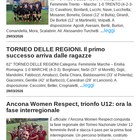
Femminile Trento – Marche: 1-0 TRENTO (4-2-3-
1): Cavalloro; Bonfanti, Lucchi, Nave, Lucchetta;
Mosaner, Bonella; Grassi (12’ st Bulla), Girardi,
De Bortoli (12’ st Martinelli); Volpatti. A
disposizione: Agosti, Avesani, Bertè, Burlon,
...
leggi
Comandella, Mora, Scalabrin. All. Alessandro Turchetti.
29/03/2026
TORNEO DELLE REGIONI. Il primo
successo arriva dalle ragazze
62° TORNEO DELLE REGIONI Categoria: Femminile Marche – Emilia
Romagna: 1-0 MARCHE (4-3-3): Borghiani; Nefzi (37’ st Moretti), Gigli,
Mandolini, Fabbozzi; Amatucci, Della Chiara, Baldassarrini (33’ st Polenta);
Giacomini, Gentile (42’ st Bartocci), Canestrari (28’ st Lancioni). A
...
leggi
disposizione: Ceccolini, Bettei, Crognaletti,
28/03/2026
Ancona Women Respect, trionfo U12: ora la
fase interregionale
È ufficiale: l’Ancona Women Respect conquista
la fase regionale del Torneo Nazionale Under 12
femminile 8vs8 e stacca il pass per la prima fase
interregionale. Un percorso brillante, costruito