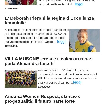
con impegno, crescita e grande entusiasmo,
...
leggi
culminato nelle nette vittori
21/03/2026
E' Deborah Pieroni la regina d'Eccellenza
femminile
Si chiude con emozioni e spettacolo il campionato
di Eccellenza femminile marchigiana 2025/2026,
e a prendersi la scena è Deborah Pieroni (foto),
...
leggi
nuova regina delle marcatrici. L&rsquo
19/03/2026
VILLA MUSONE, cresce il calcio in rosa:
parla Alexandra Lecchi
Alexandra Lecchi, 40 anni, allenatrice e
responsabile tecnico del settore femminile del
Villa Musone, è una donna che ha trasformato
...
leggi
una vita dentro al campo
12/02/2026
Ancona Women Respect, slancio e
progettualità: il futuro parte forte