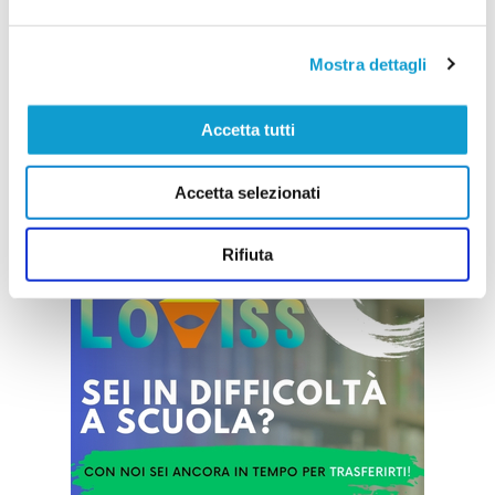
Bilancio più che positivo per il 1° Torneo
Città di Filottrano
Mostra dettagli
Si è concluso venerdì 25 aprile il “1° Torneo città
di Filottrano”, riservato alla categoria femminile
Under 15, che ha visto la partecipazione di otto
società dislocate nella regione. È stata una bella
Accetta tutti
giornata di sport, nonostante il tempo non sia
stato clemente. In alcuni momenti è stata una
...
leggi
bellissima esperienza, sia
Accetta selezionati
02/05/2025
Vai all'edizione provinciale
Rifiuta