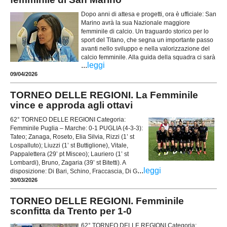
Dopo anni di attesa e progetti, ora è ufficiale: San
Marino avrà la sua Nazionale maggiore
femminile di calcio. Un traguardo storico per lo
sport del Titano, che segna un importante passo
avanti nello sviluppo e nella valorizzazione del
calcio femminile. Alla guida della squadra ci sarà
...
leggi
09/04/2026
TORNEO DELLE REGIONI. La Femminile
vince e approda agli ottavi
62° TORNEO DELLE REGIONI Categoria:
Femminile Puglia – Marche: 0-1 PUGLIA (4-3-3):
Tateo; Zanaga, Roseto, Elia Silvia, Rizzi (1’ st
Lospalluto); Liuzzi (1’ st Buttiglione), Vitale,
Pappalettera (29’ pt Misceo); Lauriero (1’ st
Lombardi), Bruno, Zagaria (39’ st Bitetti). A
...
leggi
disposizione: Di Bari, Schino, Fraccascia, Di G
30/03/2026
TORNEO DELLE REGIONI. Femminile
sconfitta da Trento per 1-0
62° TORNEO DELLE REGIONI Categoria: