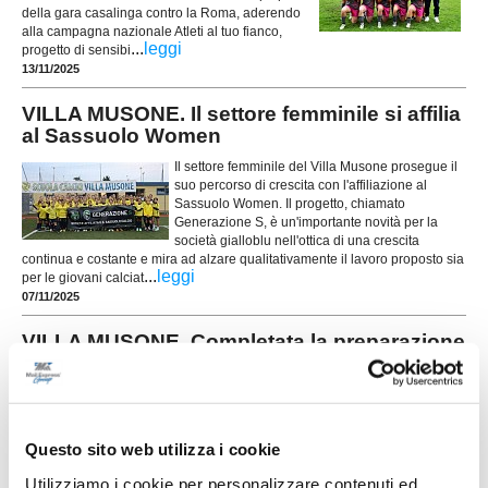
della gara casalinga contro la Roma, aderendo
alla campagna nazionale Atleti al tuo fianco,
...
leggi
progetto di sensibi
13/11/2025
VILLA MUSONE. Il settore femminile si affilia
al Sassuolo Women
Il settore femminile del Villa Musone prosegue il
suo percorso di crescita con l'affiliazione al
Sassuolo Women. Il progetto, chiamato
Generazione S, è un'importante novità per la
società gialloblu nell'ottica di una crescita
continua e costante e mira ad alzare qualitativamente il lavoro proposto sia
...
leggi
per le giovani calciat
07/11/2025
VILLA MUSONE. Completata la preparazione
per il settore femminile
Si è conclusa la fase di preparazione per il Villa Musone femminile. Uno
dei fiori all’occhiello del vivaio gialloblu ha completato questo primo step
stagionale, con l’intenso e proficuo lavoro impostato dalla neo
Questo sito web utilizza i cookie
responsabile Alexandra Lecchi e terminato nei primi di settembre: gli open
...
leggi
day femminili sono sempre stati molto
Utilizziamo i cookie per personalizzare contenuti ed
19/09/2025