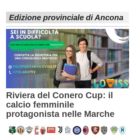
PESARO URBINO
PROMOZIONE
DIRETTA
Edizione provinciale di Ancona
Carica la tua Rosa
1^ CATEGORIA
2^ CATEGORIA
3^ CATEGORIA
GIOVANILI
Riviera del Conero Cup: il
calcio femminile
protagonista nelle Marche