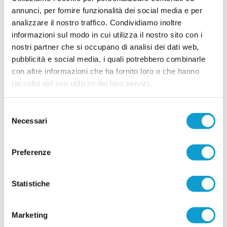
annunci, per fornire funzionalità dei social media e per
VILLA MUSONE. Alexandra Lecchi
analizzare il nostro traffico. Condividiamo inoltre
Responsabile Tecnica Settore Femminile
informazioni sul modo in cui utilizza il nostro sito con i
Prosegue la crescita dello staff tecnico del
nostri partner che si occupano di analisi dei dati web,
giovanile del Villa Musone. La società gialloblu
pubblicità e social media, i quali potrebbero combinarle
prosegue nell’arricchimento della propria offerta
con altre informazioni che ha fornito loro o che hanno
formativa e negli ultimi anni è divenuta una delle
realtà più attive nel territorio per quanto riguarda
raccolto dal suo utilizzo dei loro servizi.
il settore femminile. In tal senso la dirigenza villans è riuscita ad
...
leggi
acca
21/07/2025
Selezione
Necessari
del
3^ "Riviera del Conero Cup": Calcio
consenso
Femminile, Valori e Crescita
Preferenze
Dal 31 maggio al 2 giugno, la “Riviera del Conero
Cup” ha regalato tre giornate indimenticabili di
sport, passione e condivisione, confermandosi
come uno degli eventi di calcio giovanile
Statistiche
femminile più significativi dell’intera stagione
calcistica. Organizzato con cura e grande spirito
...
leggi
spor
05/06/2025
Marketing