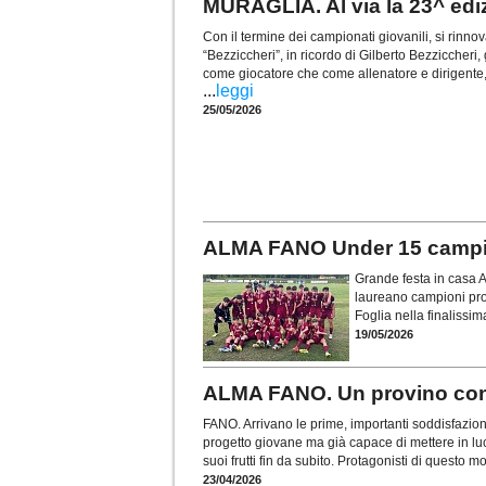
MURAGLIA. Al via la 23^ edi
Con il termine dei campionati giovanili, si rinn
“Bezziccheri”, in ricordo di Gilberto Bezziccher
come giocatore che come allenatore e dirigent
...
leggi
25/05/2026
ALMA FANO Under 15 campio
Grande festa in casa A
laureano campioni provi
Foglia nella finalissim
19/05/2026
ALMA FANO. Un provino con 
FANO. Arrivano le prime, importanti soddisfazioni
progetto giovane ma già capace di mettere in luc
suoi frutti fin da subito. Protagonisti di questo 
23/04/2026