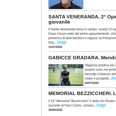
SANTA VENERANDA. 2° Open 
giovanile
Il Santa Veneranda torna in campo: lunedì 13 lu
Dopo il buon esito del primo appuntamento, che 
presenza di tanti bambini e ragazzi, la Polispor
...
leggi
Day
11/07/2026
GABICCE GRADARA. Mendo trac
Stagione positiva per 
proprio ruolo nel terr
tracciato il bilancio d
...
le
under e prospetti
02/07/2026
MEMORIAL BEZZICCHERI. La 
Il 23° Memorial “Bezziccheri” è della Vis Pesa
...
leggi
succede al Fano Calcio, campio
26/06/2026