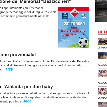
zione del Memorial "Bezziccheri"
ova l’appuntamento con il Memorial
i, grande personaggio del Muraglia Calcio sia
e, scomparso prematuramente nel 2001.
ULT
08/08/2
ne provinciale!
lma Fano Calcio: i Giovanissimi Under 15 granata di mister Berardi si
nciali di Pesaro-Urbino grazie alla vittoria per 2-1 contro l’Alto
06/08/2
...
leggi
a.
06/08/2
l'Atalanta per due baby
 dal settore giovanile dell’Alma Fano, al suo primo anno di attività. Un
e talenti interessanti, segnale concreto di un lavoro che sta dando i
06/08/2
...
leggi
momento positivo s