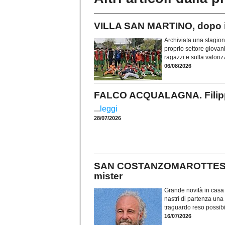
VILLA SAN MARTINO, dopo i tr
Archiviata una stagione
proprio settore giovan
ragazzi e sulla valorizz
06/08/2026
FALCO ACQUALAGNA. Filippo 
...
leggi
28/07/2026
SAN COSTANZOMAROTTESE. To
mister
Grande novità in casa
nastri di partenza un
traguardo reso possibi
16/07/2026