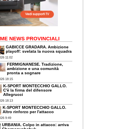
IME NEWS PROVINCIALI
GABICCE GRADARA. Ambizione
playoff: svelata la nuova squadra
026 11:02
FERMIGNANESE. Tradizione,
ambizione e una comunità
pronta a sognare
026 18:15
K-SPORT MONTECCHIO GALLO.
C'è la firma del difensore
Allegrucci
026 18:13
K-SPORT MONTECCHIO GALLO.
Altro rinforzo per l'attacco
026 9:49
URBANIA. Colpo in attacco: arriva
Chornopyshchuk