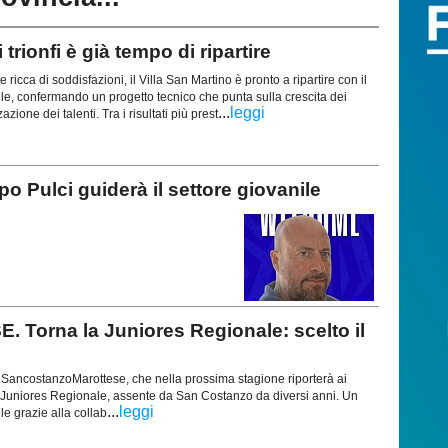
ionfi è già tempo di ripartire
 ricca di soddisfazioni, il Villa San Martino è pronto a ripartire con il
ile, confermando un progetto tecnico che punta sulla crescita dei
...
leggi
azione dei talenti. Tra i risultati più prest
Pulci guiderà il settore giovanile
rna la Juniores Regionale: scelto il
 SancostanzoMarottese, che nella prossima stagione riporterà ai
a Juniores Regionale, assente da San Costanzo da diversi anni. Un
...
leggi
le grazie alla collab