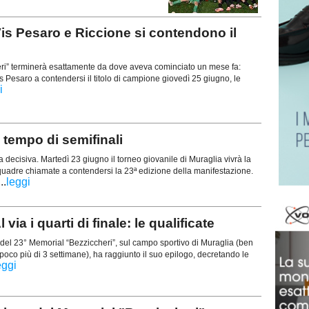
 Pesaro e Riccione si contendono il
eri” terminerà esattamente da dove aveva cominciato un mese fa:
 Pesaro a contendersi il titolo di campione giovedì 25 giugno, le
i
empo di semifinali
 decisiva. Martedì 23 giugno il torneo giovanile di Muraglia vivrà la
squadre chiamate a contendersi la 23ª edizione della manifestazione.
...
leggi
 i quarti di finale: le qualificate
 del 23° Memorial “Bezziccheri”, sul campo sportivo di Muraglia (ben
 poco più di 3 settimane), ha raggiunto il suo epilogo, decretando le
eggi