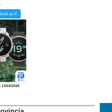
.
ividi su X
il 13/04/2026
rovincia...