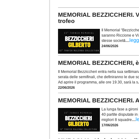
MEMORIAL BEZZICCHERI. Vis
trofeo
Il Memorial “Bezzicch
saranno Riccione e Vis
...
legg
stesse societ&
24/06/2026
MEMORIAL BEZZICCHERI, è t
Il Memorial Bezziccheri entra nella sua settimana
serata delle semifinali, che definiranno le due 
Ad aprire il programma, alle ore 19.30, sarà la s
22/06/2026
MEMORIAL BEZZICCHERI. Al via
La lunga fase a gironi
40 partite disputate in
...
l
migliori 8 squadre
17/06/2026