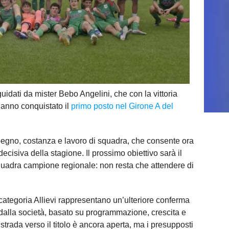
guidati da mister
Bebo Angelini
, che con la vittoria
hanno conquistato il
primo posto nel Girone A del
mpegno, costanza e lavoro di squadra, che consente ora
 decisiva della stagione. Il prossimo obiettivo sarà il
squadra campione regionale: non resta che attendere di
la categoria Allievi rappresentano un’ulteriore conferma
 dalla società, basato su programmazione, crescita e
 strada verso il titolo è ancora aperta, ma i presupposti