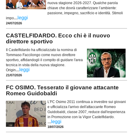
nuova stagione 2026-2027. Qualche parola
chiave che dovrà caratterizzare l’ambiente:
passione, impegno, sacrificio e identità. Stimoli
...
leggi
impo
24/07/2026
CASTELFIDARDO. Ecco chi è il nuovo
direttore sportivo
Il Castelfidardo ha ufficializzato la nomina di
Tommaso Faccilongo come nuovo direttore
sportivo, affidandogli il compito di guidare l'area
tecnica in vista della nuova stagione.
...
leggi
Origin
21/07/2026
FC OSIMO. Tesserato il giovane attacante
Romeo Guidobaldi
L'FC Osimo 2011 continua a investire sui giovani
e ufficializza l'arrivo dell'attaccante Romeo
Guidobaldi, classe 2007, reduce dall'esperienza
in Promozione con la Vigor Castelfidardo.
...
leggi
18/07/2026