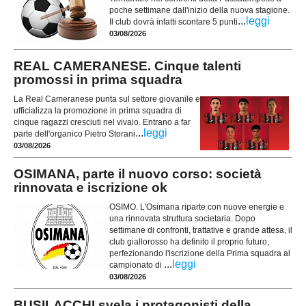
poche settimane dall'inizio della nuova stagione.
...
leggi
Il club dovrà infatti scontare 5 punti
03/08/2026
REAL CAMERANESE. Cinque talenti
promossi in prima squadra
La Real Cameranese punta sul settore giovanile e
ufficializza la promozione in prima squadra di
cinque ragazzi cresciuti nel vivaio. Entrano a far
...
leggi
parte dell'organico Pietro Storani
03/08/2026
OSIMANA, parte il nuovo corso: società
rinnovata e iscrizione ok
OSIMO. L'Osimana riparte con nuove energie e
una rinnovata struttura societaria. Dopo
settimane di confronti, trattative e grande attesa, il
club giallorosso ha definito il proprio futuro,
perfezionando l'iscrizione della Prima squadra al
...
leggi
campionato di
03/08/2026
BUSILACCHI svela i protagonisti della