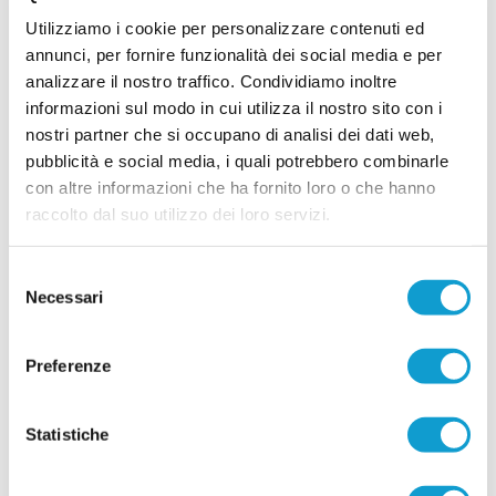
16/07/2026
Utilizziamo i cookie per personalizzare contenuti ed
annunci, per fornire funzionalità dei social media e per
analizzare il nostro traffico. Condividiamo inoltre
informazioni sul modo in cui utilizza il nostro sito con i
FC OSIMO. Rinforzo in difesa: preso
nostri partner che si occupano di analisi dei dati web,
Lorenzo Baccarini
pubblicità e social media, i quali potrebbero combinarle
L'FC Osimo 2011 aggiunge un nuovo tassello al
con altre informazioni che ha fornito loro o che hanno
reparto arretrato con l'ingaggio del difensore
centrale Lorenzo Baccarini, classe 2003, reduce
raccolto dal suo utilizzo dei loro servizi.
dall'ultima stagione disputata con la
...
leggi
Filottranes
16/07/2026
Selezione
Necessari
del
Vai all'edizione provinciale
consenso
Preferenze
Statistiche