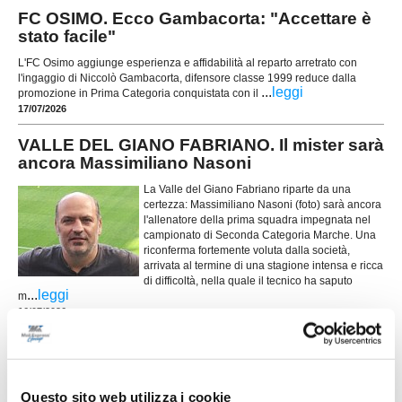
FC OSIMO. Ecco Gambacorta: "Accettare è
stato facile"
L'FC Osimo aggiunge esperienza e affidabilità al reparto arretrato con
l'ingaggio di Niccolò Gambacorta, difensore classe 1999 reduce dalla
...
leggi
promozione in Prima Categoria conquistata con il
17/07/2026
VALLE DEL GIANO FABRIANO. Il mister sarà
ancora Massimiliano Nasoni
La Valle del Giano Fabriano riparte da una
certezza: Massimiliano Nasoni (foto) sarà ancora
l'allenatore della prima squadra impegnata nel
campionato di Seconda Categoria Marche. Una
riconferma fortemente voluta dalla società,
arrivata al termine di una stagione intensa e ricca
di difficoltà, nella quale il tecnico ha saputo
...
leggi
m
16/07/2026
NUOVA SIROLESE. Sei nuovi innesti per
alzare l'asticella
...
leggi
Questo sito web utilizza i cookie