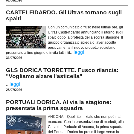
01/08/2026
CASTELFIDARDO. Gli Ultras tornano sugli
spalti
Con un comunicato diffuso nelle ultime ore, gli
Ultras Castelfidardo annunciano il ritorno sugli
spalti dopo la protesta della scorsa stagione. Il
gruppo organizzato spiega di aver accolto
positivamente il nuovo progetto societario
...
leggi
presentato a fine giugno e invita tutti i tif
31/07/2026
GLS DORICA TORRETTE. Fusco rilancia:
"Vogliamo alzare l'asticella"
...
leggi
28/07/2026
PORTUALI DORICA. Al via la stagione:
presentata la prima squadra
ANCONA – Quel rito iniziale che non può mai
mancare. Con la presentazione di martedì, alla
Casa del Portuale di Ancona, la prima squadra
dei Portuali Dorica ha preso il largo verso la