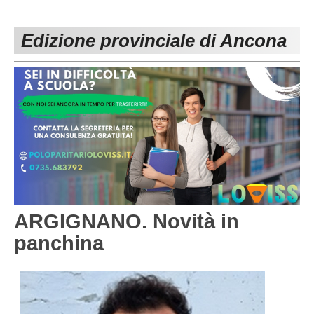
PESARO URBINO
PROMOZIONE
DIRETTA
Edizione provinciale di Ancona
Carica la tua Rosa
1^ CATEGORIA
2^ CATEGORIA
3^ CATEGORIA
GIOVANILI
ARGIGNANO. Novità in
panchina