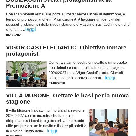
Promozione A
Con i campionati ormai alle porte e i roster ancora in via di definizione, è
tempo di pronostici anche in Promozione A. A tracciare un identikit dei
possibili protagonisti della nuova stagione è Massimo Busilacchi (foto), che
...
leggi
si sbilanc
04/08/2026
VIGOR CASTELFIDARDO. Obiettivo tornare
protagonisti
Con entusiasmo, voglia di riscatto e un progetto
ben definito è iniziata ufficialmente la stagione
2026/2027 della Vigor Castelfidardo. Giovedì
...
leggi
sera, al campo sportivo Gabban
01/08/2026
VILLA MUSONE. Gettate le basi per la nuova
stagione
Il Villa Musone ha dato il primo via alla stagione
2026/2027 con un incontro che ha riunito
dirigenza, staff tecnico e giocatori. Un momento
utile per presentare le novità e fissare gli obiettivi
...
leggi
in vista dell'inizio della