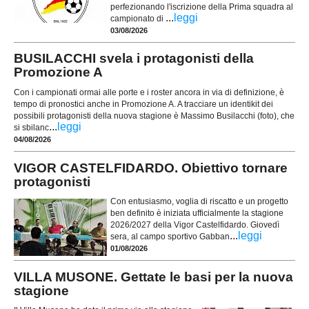
perfezionando l'iscrizione della Prima squadra al
...
leggi
campionato di
03/08/2026
BUSILACCHI svela i protagonisti della
Promozione A
Con i campionati ormai alle porte e i roster ancora in via di definizione, è
tempo di pronostici anche in Promozione A. A tracciare un identikit dei
possibili protagonisti della nuova stagione è Massimo Busilacchi (foto), che
...
leggi
si sbilanc
04/08/2026
VIGOR CASTELFIDARDO. Obiettivo tornare
protagonisti
Con entusiasmo, voglia di riscatto e un progetto
ben definito è iniziata ufficialmente la stagione
2026/2027 della Vigor Castelfidardo. Giovedì
...
leggi
sera, al campo sportivo Gabban
01/08/2026
VILLA MUSONE. Gettate le basi per la nuova
stagione