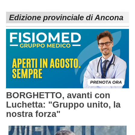
PESARO URBINO
PROMOZIONE
DIRETTA
Edizione provinciale di Ancona
Carica la tua Rosa
1^ CATEGORIA
2^ CATEGORIA
3^ CATEGORIA
GIOVANILI
BORGHETTO, avanti con
Luchetta: "Gruppo unito, la
nostra forza"