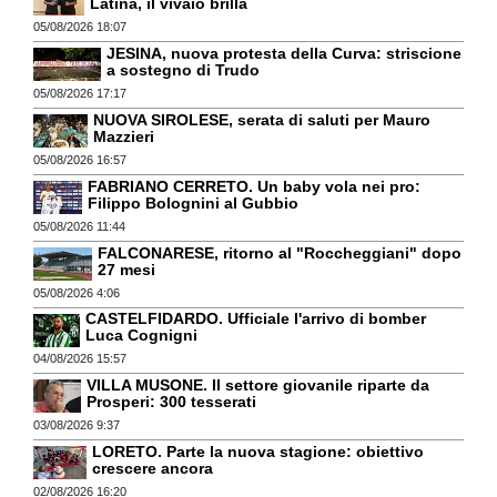
Latina, il vivaio brilla
05/08/2026 18:07
JESINA, nuova protesta della Curva: striscione
a sostegno di Trudo
05/08/2026 17:17
NUOVA SIROLESE, serata di saluti per Mauro
Mazzieri
05/08/2026 16:57
FABRIANO CERRETO. Un baby vola nei pro:
Filippo Bolognini al Gubbio
05/08/2026 11:44
FALCONARESE, ritorno al "Roccheggiani" dopo
27 mesi
05/08/2026 4:06
CASTELFIDARDO. Ufficiale l'arrivo di bomber
Luca Cognigni
04/08/2026 15:57
VILLA MUSONE. Il settore giovanile riparte da
Prosperi: 300 tesserati
03/08/2026 9:37
LORETO. Parte la nuova stagione: obiettivo
crescere ancora
02/08/2026 16:20