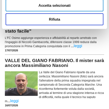
Guidobaldi, classe 2007, reduce dall'esperienza
Accetta selezionati
in Promozione con la Vigor Castelfidardo.
...
leggi
18/07/2026
Rifiuta
FC OSIMO. Ecco Gambacorta: "Accettare è
stato facile"
L'FC Osimo aggiunge esperienza e affidabilità al reparto arretrato con
l'ingaggio di Niccolò Gambacorta, difensore classe 1999 reduce dalla
...
leggi
promozione in Prima Categoria conquistata con il
17/07/2026
VALLE DEL GIANO FABRIANO. Il mister sarà
ancora Massimiliano Nasoni
La Valle del Giano Fabriano riparte da una
certezza: Massimiliano Nasoni (foto) sarà ancora
l'allenatore della prima squadra impegnata nel
campionato di Seconda Categoria Marche. Una
riconferma fortemente voluta dalla società,
arrivata al termine di una stagione intensa e ricca
di difficoltà, nella quale il tecnico ha saputo
...
leggi
m
16/07/2026