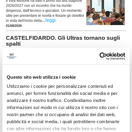
Il Villa Musone ha dato il primo via alla stagione
2026/2027 con un incontro che ha riunito
dirigenza, staff tecnico e giocatori. Un momento
utile per presentare le novità e fissare gli obiettivi
...
leggi
in vista dell'inizio della
01/08/2026
CASTELFIDARDO. Gli Ultras tornano sugli
spalti
Con un comunicato diffuso nelle ultime ore, gli
Ultras Castelfidardo annunciano il ritorno sugli
spalti dopo la protesta della scorsa stagione. Il
gruppo organizzato spiega di aver accolto
positivamente il nuovo progetto societario
Questo sito web utilizza i cookie
...
leggi
presentato a fine giugno e invita tutti i tif
31/07/2026
Utilizziamo i cookie per personalizzare contenuti ed
annunci, per fornire funzionalità dei social media e per
GLS DORICA TORRETTE. Fusco rilancia:
"Vogliamo alzare l'asticella"
analizzare il nostro traffico. Condividiamo inoltre
informazioni sul modo in cui utilizza il nostro sito con i
...
leggi
nostri partner che si occupano di analisi dei dati web,
28/07/2026
pubblicità e social media, i quali potrebbero combinarle
PORTUALI DORICA. Al via la stagione:
con altre informazioni che ha fornito loro o che hanno
presentata la prima squadra