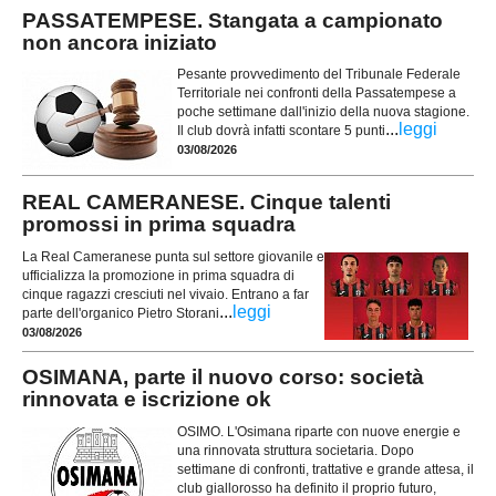
PASSATEMPESE. Stangata a campionato
non ancora iniziato
Pesante provvedimento del Tribunale Federale
Territoriale nei confronti della Passatempese a
poche settimane dall'inizio della nuova stagione.
...
leggi
Il club dovrà infatti scontare 5 punti
03/08/2026
REAL CAMERANESE. Cinque talenti
promossi in prima squadra
La Real Cameranese punta sul settore giovanile e
ufficializza la promozione in prima squadra di
cinque ragazzi cresciuti nel vivaio. Entrano a far
...
leggi
parte dell'organico Pietro Storani
03/08/2026
OSIMANA, parte il nuovo corso: società
rinnovata e iscrizione ok
OSIMO. L'Osimana riparte con nuove energie e
una rinnovata struttura societaria. Dopo
settimane di confronti, trattative e grande attesa, il
club giallorosso ha definito il proprio futuro,