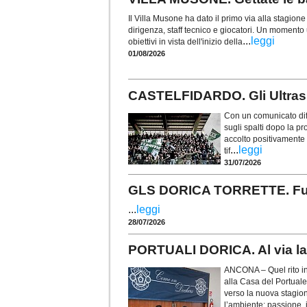
Il Villa Musone ha dato il primo via alla stagio
dirigenza, staff tecnico e giocatori. Un momento u
...
leggi
obiettivi in vista dell'inizio della
01/08/2026
CASTELFIDARDO. Gli Ultras t
Con un comunicato diff
sugli spalti dopo la p
accolto positivamente i
...
leggi
tif
31/07/2026
GLS DORICA TORRETTE. Fusco 
...
leggi
28/07/2026
PORTUALI DORICA. Al via la 
ANCONA – Quel rito in
alla Casa del Portuale
verso la nuova stagio
l’ambiente: passione, i