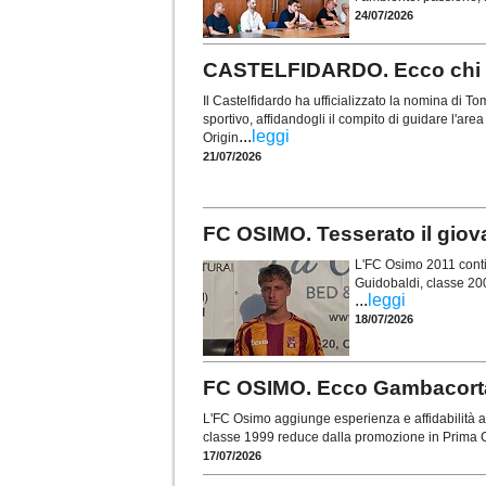
24/07/2026
CASTELFIDARDO. Ecco chi è 
Il Castelfidardo ha ufficializzato la nomina di
sportivo, affidandogli il compito di guidare l'are
...
leggi
Origin
21/07/2026
FC OSIMO. Tesserato il gio
L'FC Osimo 2011 contin
Guidobaldi, classe 20
...
leggi
18/07/2026
FC OSIMO. Ecco Gambacorta: 
L'FC Osimo aggiunge esperienza e affidabilità al
classe 1999 reduce dalla promozione in Prima C
17/07/2026