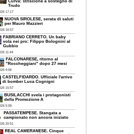
Curva: striscione a sostegno di
Trudo
026 17:17
NUOVA SIROLESE, serata di saluti
per Mauro Mazzieri
026 16:57
FABRIANO CERRETO. Un baby
vola nei pro: Filippo Bolognini al
Gubbio
026 11:44
FALCONARESE, ritorno al
"Roccheggiani" dopo 27 mesi
026 4:06
CASTELFIDARDO. Ufficiale l'arrivo
di bomber Luca Cognigni
026 15:57
BUSILACCHI svela i protagonisti
della Promozione A
026 5:09
PASSATEMPESE. Stangata a
campionato non ancora iniziato
026 20:51
REAL CAMERANESE. Cinque