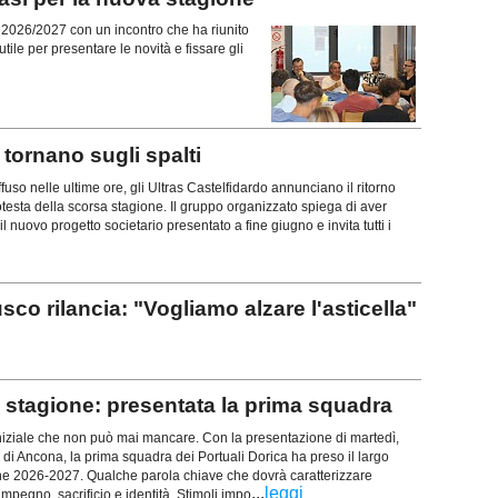
ne 2026/2027 con un incontro che ha riunito
tile per presentare le novità e fissare gli
ornano sugli spalti
uso nelle ultime ore, gli Ultras Castelfidardo annunciano il ritorno
rotesta della scorsa stagione. Il gruppo organizzato spiega di aver
l nuovo progetto societario presentato a fine giugno e invita tutti i
rilancia: "Vogliamo alzare l'asticella"
stagione: presentata la prima squadra
iziale che non può mai mancare. Con la presentazione di martedì,
 di Ancona, la prima squadra dei Portuali Dorica ha preso il largo
ne 2026-2027. Qualche parola chiave che dovrà caratterizzare
...
leggi
mpegno, sacrificio e identità. Stimoli impo