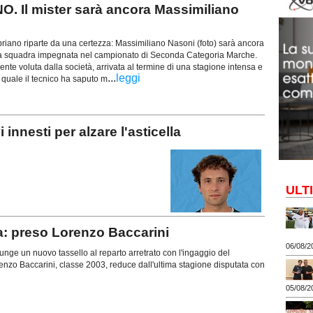
 Il mister sarà ancora Massimiliano
riano riparte da una certezza: Massimiliano Nasoni (foto) sarà ancora
ima squadra impegnata nel campionato di Seconda Categoria Marche.
nte voluta dalla società, arrivata al termine di una stagione intensa e
...
leggi
la quale il tecnico ha saputo m
nesti per alzare l'asticella
ULT
a: preso Lorenzo Baccarini
06/08/2
ge un nuovo tassello al reparto arretrato con l'ingaggio del
enzo Baccarini, classe 2003, reduce dall'ultima stagione disputata con
05/08/2