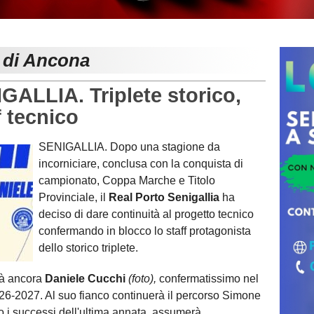
e di Ancona
LLIA. Triplete storico,
f tecnico
SENIGALLIA. Dopo una stagione da
incorniciare, conclusa con la conquista di
campionato, Coppa Marche e Titolo
Provinciale, il
Real Porto Senigallia
ha
deciso di dare continuità al progetto tecnico
confermando in blocco lo staff protagonista
dello storico triplete.
rà ancora
Daniele Cucchi
(foto),
confermatissimo nel
026-2027. Al suo fianco continuerà il percorso Simone
 i successi dell'ultima annata, assumerà