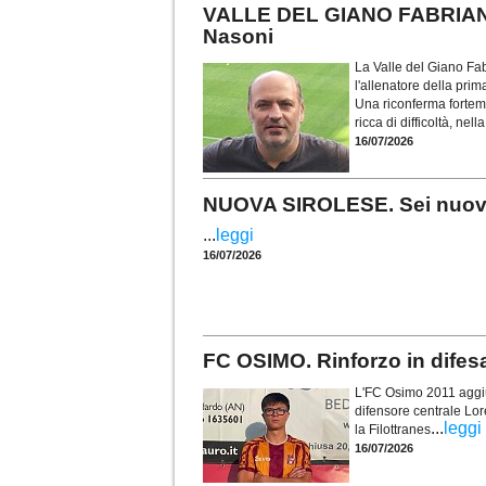
VALLE DEL GIANO FABRIANO.
Nasoni
La Valle del Giano Fab
l'allenatore della pr
Una riconferma forteme
ricca di difficoltà, nel
16/07/2026
NUOVA SIROLESE. Sei nuovi in
...
leggi
16/07/2026
FC OSIMO. Rinforzo in difes
L'FC Osimo 2011 aggiun
difensore centrale Lor
...
leggi
la Filottranes
16/07/2026