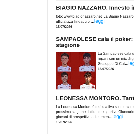
BIAGIO NAZZARO. Innesto in 
foto: www.biagionazzaro.net La Biagio Nazzaro C
...
leggi
ufficializza l'ingaggio
15/07/2026
SAMPAOLESE cala il poker: 
stagione
La Sampaolese cala un 
reparti con un mix di g
...
le
Giuseppe Di Cat
15/07/2026
LEONESSA MONTORO. Tanti vo
La Leonessa Montoro è molto attiva sul mercato e 
prossima stagione. Il direttore sportivo Giancarl
...
leggi
giovani di prospettiva ed elemen
15/07/2026