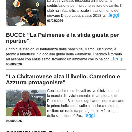
La Spes Valdaso festeggia un'importante
soddisfazione per il proprio settore giovanile. Il
club ha infatti ufficializzato il trasferimento del
...
leggi
giovane Diego Locci, classe 2013, a
03/08/2026
BUCCI: "La Palmense è la sfida giusta per
ripartire"
Dopo due stagioni di lontananza dalle panchine, Marco Bucci (foto) è
pronto a rimettersi in gioco alla guida della Palmense. Il tecnico è tornato
...
leggi
ad allenare con entusiasmo, trovando un ambiente che lo ha con
03/08/2026
"La Civitanovese alza il livello. Camerino e
Azzurra protagoniste"
Con le prime amichevoli estive è iniziata anche
la marcia di avvicinamento al campionato di
Promozione B e, come ogni anno, non mancano
le prime indicazioni sulle squadre chiamate a
recitare un ruolo da protagoniste. A fare il punto
...
leggi
della situazione è Re
04/08/2026