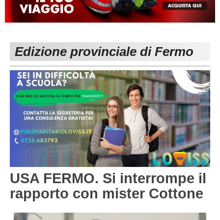
MACERATA
ECCELLENZA
REGIONALI
PESARO URBINO
PROMOZIONE
DIRETTA
Edizione provinciale di Fermo
Carica la tua Rosa
1^ CATEGORIA
2^ CATEGORIA
3^ CATEGORIA
GIOVANILI
USA FERMO. Si interrompe il
rapporto con mister Cottone