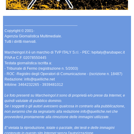
-------------------------------------------------------------
Copyright © 2001-
Agenzia Giornalistica Multimediale.
Tutti i diritti riservati.
Marcheingol.it è un marchio di TVP ITALY S.r.l. - PEC: tvpitaly@arubapec.it
P.IVA e C.F. 02078550445
Testata giornalistica iscritta a:
- Tribunale di Fermo (registrazione n. 5/2003)
- ROC -Registro degli Operatori di Comunicazione - (iscrizione n. 18487)
Redazione: info@quelliche.net
Infoline: 3464232265 - 3939481012
Le foto presenti su Marcheingol.it sono di proprietà e/o prese da Internet, e
quindi valutate di pubblico dominio.
Se i soggetti o gli autori avessero qualcosa in contrario alla pubblicazione,
non avranno che da segnalarlo alla redazione info@quelliche.net che
provvederà prontamente alla rimozione delle immagini utilizzate.
E' vietata la riproduzione, totale o parziale, dei testi e delle immagini
contenute in questo sito Internet senza l'autorizzazione.