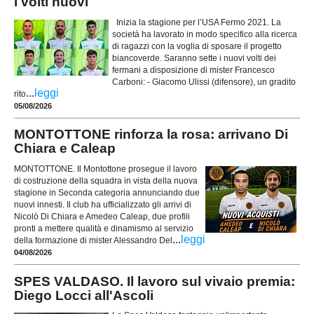
i volti nuovi
Inizia la stagione per l’USA Fermo 2021. La
società ha lavorato in modo specifico alla ricerca
di ragazzi con la voglia di sposare il progetto
biancoverde. Saranno sette i nuovi volti dei
fermani a disposizione di mister Francesco
Carboni: - Giacomo Ulissi (difensore), un gradito
...
leggi
rito
05/08/2026
MONTOTTONE rinforza la rosa: arrivano Di
Chiara e Caleap
MONTOTTONE. Il Montottone prosegue il lavoro
di costruzione della squadra in vista della nuova
stagione in Seconda categoria annunciando due
nuovi innesti. Il club ha ufficializzato gli arrivi di
Nicolò Di Chiara e Amedeo Caleap, due profili
pronti a mettere qualità e dinamismo al servizio
...
leggi
della formazione di mister Alessandro Del
04/08/2026
SPES VALDASO. Il lavoro sul vivaio premia:
Diego Locci all'Ascoli