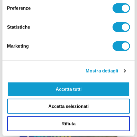
del DS Raffaele Malaspina, vestira' la casacca
Preferenze
rossonera nella stagione 2026/2027. Attaccante,
...
leggi
classe 2002, e sopratt
08/07/2026
Statistiche
Vai all'edizione provinciale
Marketing
Mostra dettagli
Accetta tutti
Accetta selezionati
Rifiuta