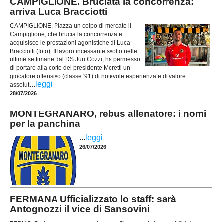
CAMPIGLIONE. Bruciata la concorrenza:
arriva Luca Bracciotti
CAMPIGLIONE. Piazza un colpo di mercato il
Campiglione, che brucia la concorrenza e
acquisisce le prestazioni agonistiche di Luca
Bracciotti (foto). Il lavoro incessante svolto nelle
ultime settimane dal DS Juri Cozzi, ha permesso
di portare alla corte del presidente Moretti un
giocatore offensivo (classe '91) di notevole esperienza e di valore
...
leggi
assolut
28/07/2026
MONTEGRANARO, rebus allenatore: i nomi
per la panchina
...
leggi
26/07/2026
FERMANA Ufficializzato lo staff: sarà
Antognozzi il vice di Sansovini