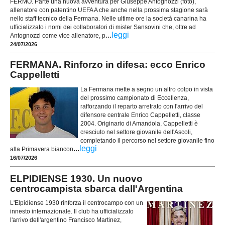
FERMO. Parte una nuova avventura per Giuseppe Antognozzi (foto),
allenatore con patentino UEFA A che anche nella prossima stagione sarà
nello staff tecnico della Fermana. Nelle ultime ore la società canarina ha
ufficializzato i nomi dei collaboratori di mister Sansovini che, oltre ad
...
leggi
Antognozzi come vice allenatore, p
24/07/2026
FERMANA. Rinforzo in difesa: ecco Enrico
Cappelletti
La Fermana mette a segno un altro colpo in vista
del prossimo campionato di Eccellenza,
rafforzando il reparto arretrato con l'arrivo del
difensore centrale Enrico Cappelletti, classe
2004. Originario di Amandola, Cappelletti è
cresciuto nel settore giovanile dell'Ascoli,
completando il percorso nel settore giovanile fino
...
leggi
alla Primavera biancon
16/07/2026
ELPIDIENSE 1930. Un nuovo
centrocampista sbarca dall'Argentina
L'Elpidiense 1930 rinforza il centrocampo con un
innesto internazionale. Il club ha ufficializzato
l'arrivo dell'argentino Francisco Martinez,