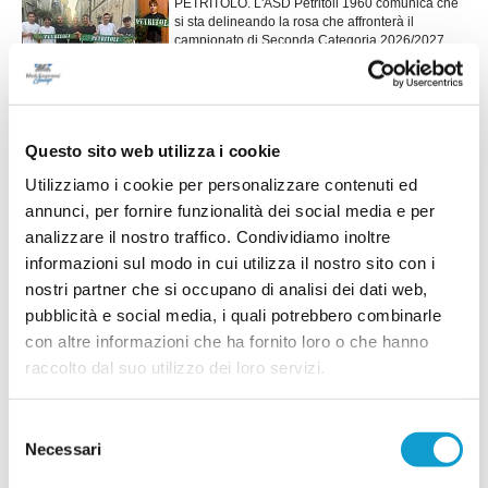
PETRITOLO. L'ASD Petritoli 1960 comunica che
si sta delineando la rosa che affronterà il
campionato di Seconda Categoria 2026/2027.
Alla guida della squadra ci sarà il
riconfermatissimo mister Gigi Bugiardini. Al
momento, i confermati della scorsa stagione
...
leggi
sono i seguenti.
13/07/2026
Questo sito web utilizza i cookie
ELPIDIENSE 1930 scatenata: ecco anche
Utilizziamo i cookie per personalizzare contenuti ed
Carlo Mongiello
annunci, per fornire funzionalità dei social media e per
L'Elpidiense 1930 mette a segno un acquisto di
analizzare il nostro traffico. Condividiamo inoltre
assoluto spessore assicurandosi le prestazioni
informazioni sul modo in cui utilizza il nostro sito con i
dell'attaccante Carlo Mongiello, classe 1992,
autentico lusso per la categoria. Cresciuto nel
nostri partner che si occupano di analisi dei dati web,
...
leggi
se
pubblicità e social media, i quali potrebbero combinarle
10/07/2026
con altre informazioni che ha fornito loro o che hanno
ATLETICO MU 84. Il colpo in attacco è Marco
raccolto dal suo utilizzo dei loro servizi.
Marcelli
MONTE URANO. Si accende il mercato in entrata
Selezione
dell'Atletico MU 84 che annuncia con orgoglio di
Necessari
del
aver acquisito le prestazioni agonistiche di Marco
consenso
Marcelli (foto) che, grazie al lavoro incessante