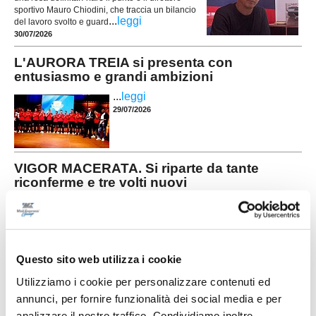
sportivo Mauro Chiodini, che traccia un bilancio
...
leggi
del lavoro svolto e guard
30/07/2026
L'AURORA TREIA si presenta con
entusiasmo e grandi ambizioni
...
leggi
29/07/2026
VIGOR MACERATA. Si riparte da tante
riconferme e tre volti nuovi
Nelle foto (da sx): Kheder, Camilloni e Demaj La Vigor Macerata è pronta a
voltare pagina e a prepararsi alla sua prima storica stagione nel
campionato di Prima Categoria. Dopo il grave lutto che ha colpito la società
nelle scorse settimane, il club guarda avanti con determinazione, senza
...
leggi
dimenticare chi continuerà a rapp
Questo sito web utilizza i cookie
30/07/2026
Utilizziamo i cookie per personalizzare contenuti ed
ELITE TOLENTINO conferma la linea verde:
annunci, per fornire funzionalità dei social media e per
ecco altri quattro giovani
analizzare il nostro traffico. Condividiamo inoltre