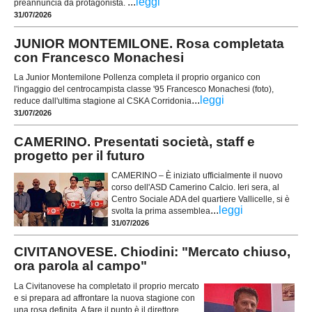
...
leggi
preannuncia da protagonista.
31/07/2026
JUNIOR MONTEMILONE. Rosa completata
con Francesco Monachesi
La Junior Montemilone Pollenza completa il proprio organico con
l'ingaggio del centrocampista classe '95 Francesco Monachesi (foto),
...
leggi
reduce dall'ultima stagione al CSKA Corridonia
31/07/2026
CAMERINO. Presentati società, staff e
progetto per il futuro
CAMERINO – È iniziato ufficialmente il nuovo
corso dell'ASD Camerino Calcio. Ieri sera, al
Centro Sociale ADA del quartiere Vallicelle, si è
...
leggi
svolta la prima assemblea
31/07/2026
CIVITANOVESE. Chiodini: "Mercato chiuso,
ora parola al campo"
La Civitanovese ha completato il proprio mercato
e si prepara ad affrontare la nuova stagione con
una rosa definita. A fare il punto è il direttore