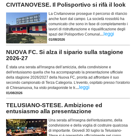
CIVITANOVESE. Il Polisportivo si rifà il look
La Civitanovese prosegue il percorso di rilancio
anche fuori dal campo. La società rossoblù ha
comunicato che sono in fase di completamento i
lavori di ristrutturazione e riqualificazione degli
...
leggi
spazi del Polisportivo Comunal
01/08/2026
NUOVA FC. Si alza il sipario sulla stagione
2026-27
È stata una serata all'insegna dell’amicizia, della condivisione e
dell'entusiasmo quella che ha accompagnato la presentazione ufficiale
della stagione 2026/2027 della Nuova FC, pronta ad affrontare il suo
secondo campionato di Terza Categoria. L'evento, ospitato presso l'oratorio
...
leggi
di Chiesanuova, ha visto protagoniste le tr
01/08/2026
TELUSIANO-STESE. Ambizione ed
entusiasmo alla presentazione
Una serata all'insegna dell'entusiasmo, della
condivisione e della voglia di costruire qualcosa
di importante. Giovedì 30 luglio la Telusiano-
Stese si è presentata ufficialmente nel corso