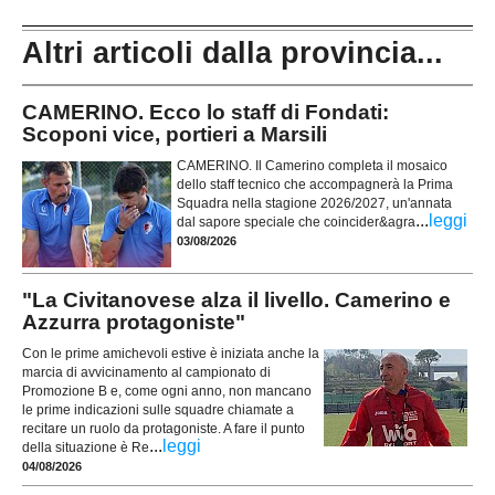
Altri articoli dalla provincia...
CAMERINO. Ecco lo staff di Fondati:
Scoponi vice, portieri a Marsili
CAMERINO. Il Camerino completa il mosaico
dello staff tecnico che accompagnerà la Prima
Squadra nella stagione 2026/2027, un'annata
...
leggi
dal sapore speciale che coincider&agra
03/08/2026
"La Civitanovese alza il livello. Camerino e
Azzurra protagoniste"
Con le prime amichevoli estive è iniziata anche la
marcia di avvicinamento al campionato di
Promozione B e, come ogni anno, non mancano
le prime indicazioni sulle squadre chiamate a
recitare un ruolo da protagoniste. A fare il punto
...
leggi
della situazione è Re
04/08/2026