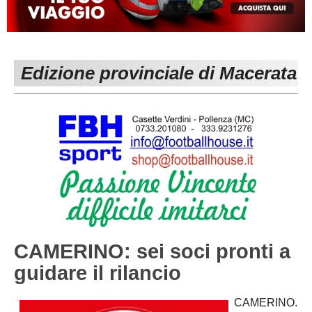
MACERATA
ECCELLENZA
REGIONALI
PESARO URBINO
PROMOZIONE
DIRETTA
Edizione provinciale di Macerata
Carica la tua Rosa
1^ CATEGORIA
2^ CATEGORIA
3^ CATEGORIA
GIOVANILI
CAMERINO: sei soci pronti a
guidare il rilancio
CAMERINO.