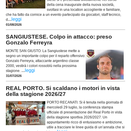
della cena inaugurale della nuova società,
svoltasi in una location accogliente e familiare,
che ha fatto da cornice a un evento partecipato da giocatori, staff tecnico,
...
leggi
d
01/08/2026
SANGIUSTESE. Colpo in attacco: preso
Gonzalo Ferreyra
MONTE SAN GIUSTO. La Sangiustese mette a
segno un importante colpo per il reparto offensivo:
Gonzalo Ferreyra, attaccante argentino classe
2000, vestirà i colori rossoblù nella prossima
...
leggi
stagione.
31/07/2026
REAL PORTO. Si scaldano i motori in vista
della stagione 2026/27
PORTO RECANATI. Si è tenuta nella giornata di
mercoledì 29 luglio, la conferenza stampa
ufficiale di presentazione del Real Porto in vista
della stagione sportiva 2026/2027. Un
appuntamento ricco di entusiasmo e ambizione,
utile a tracciare le linee guida di un’annata che si