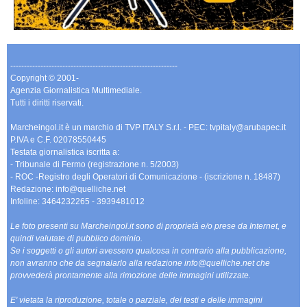
-------------------------------------------------------------
Copyright © 2001-
Agenzia Giornalistica Multimediale.
Tutti i diritti riservati.
Marcheingol.it è un marchio di TVP ITALY S.r.l. - PEC: tvpitaly@arubapec.it
P.IVA e C.F. 02078550445
Testata giornalistica iscritta a:
- Tribunale di Fermo (registrazione n. 5/2003)
- ROC -Registro degli Operatori di Comunicazione - (iscrizione n. 18487)
Redazione: info@quelliche.net
Infoline: 3464232265 - 3939481012
Le foto presenti su Marcheingol.it sono di proprietà e/o prese da Internet, e
quindi valutate di pubblico dominio.
Se i soggetti o gli autori avessero qualcosa in contrario alla pubblicazione,
non avranno che da segnalarlo alla redazione info@quelliche.net che
provvederà prontamente alla rimozione delle immagini utilizzate.
E' vietata la riproduzione, totale o parziale, dei testi e delle immagini