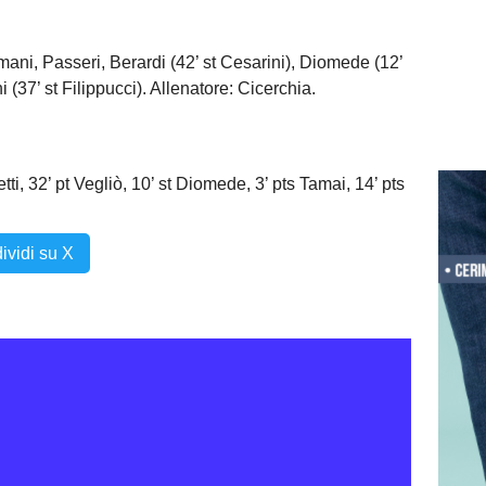
smani, Passeri, Berardi (42’ st Cesarini), Diomede (12’
i (37’ st Filippucci). Allenatore: Cicerchia.
tti, 32’ pt Vegliò, 10’ st Diomede, 3’ pts Tamai, 14’ pts
ividi su X