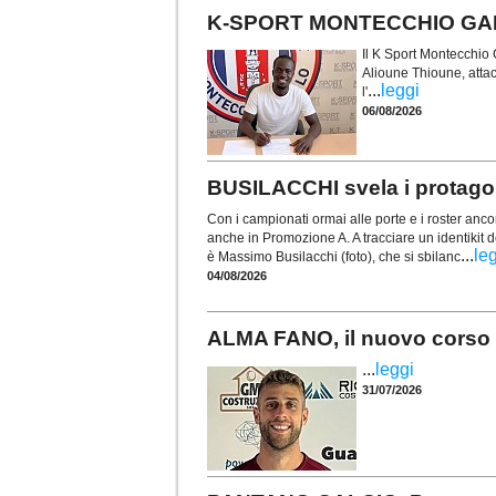
K-SPORT MONTECCHIO GALLO.
Il K Sport Montecchio G
Alioune Thioune, atta
...
leggi
l'
06/08/2026
BUSILACCHI svela i protagon
Con i campionati ormai alle porte e i roster ancor
anche in Promozione A. A tracciare un identikit d
...
le
è Massimo Busilacchi (foto), che si sbilanc
04/08/2026
ALMA FANO, il nuovo corso p
...
leggi
31/07/2026