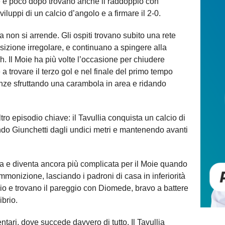
te e poco dopo trovano anche il raddoppio con
iluppi di un calcio d’angolo e a firmare il 2-0.
ma non si arrende. Gli ospiti trovano subito una rete
sizione irregolare, e continuano a spingere alla
ch. Il Moie ha più volte l’occasione per chiudere
 a trovare il terzo gol e nel finale del primo tempo
anze sfruttando una carambola in area e ridando
ltro episodio chiave: il Tavullia conquista un calcio di
ndo Giunchetti dagli undici metri e mantenendo avanti
ma e diventa ancora più complicata per il Moie quando
monizione, lasciando i padroni di casa in inferiorità
io e trovano il pareggio con Diomede, bravo a battere
ibrio.
entari, dove succede davvero di tutto. Il Tavullia