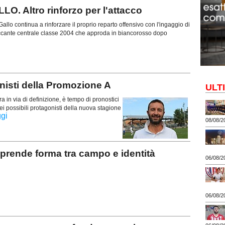
 Altro rinforzo per l'attacco
allo continua a rinforzare il proprio reparto offensivo con l'ingaggio di
ccante centrale classe 2004 che approda in biancorosso dopo
isti della Promozione A
ULT
a in via di definizione, è tempo di pronostici
ei possibili protagonisti della nuova stagione
ggi
08/08/2
rende forma tra campo e identità
06/08/2
06/08/2