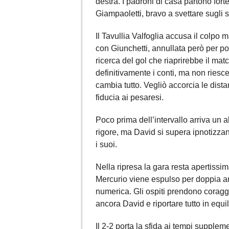
destra. I padroni di casa partono for
Giampaoletti, bravo a svettare sugli sv
Il Tavullia Valfoglia accusa il colpo 
con Giunchetti, annullata però per po
ricerca del gol che riaprirebbe il mat
definitivamente i conti, ma non riesce
cambia tutto. Vegliò accorcia le dist
fiducia ai pesaresi.
Poco prima dell’intervallo arriva un a
rigore, ma David si supera ipnotizza
i suoi.
Nella ripresa la gara resta apertissi
Mercurio viene espulso per doppia am
numerica. Gli ospiti prendono coragg
ancora David e riportare tutto in equil
Il 2-2 porta la sfida ai tempi supplem