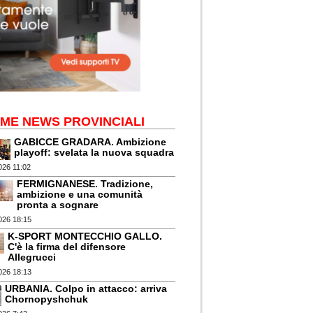
IME NEWS PROVINCIALI
GABICCE GRADARA. Ambizione
playoff: svelata la nuova squadra
026 11:02
FERMIGNANESE. Tradizione,
ambizione e una comunità
pronta a sognare
026 18:15
K-SPORT MONTECCHIO GALLO.
C'è la firma del difensore
Allegrucci
026 18:13
URBANIA. Colpo in attacco: arriva
Chornopyshchuk