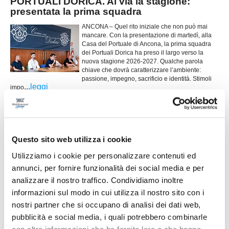
PORTUALI DORICA. Al via la stagione:
presentata la prima squadra
ANCONA – Quel rito iniziale che non può mai
mancare. Con la presentazione di martedì, alla
Casa del Portuale di Ancona, la prima squadra
dei Portuali Dorica ha preso il largo verso la
nuova stagione 2026-2027. Qualche parola
chiave che dovrà caratterizzare l’ambiente:
passione, impegno, sacrificio e identità. Stimoli
...
leggi
impo
24/07/2026
CASTELFIDARDO. Ecco chi è il nuovo
direttore sportivo
Questo sito web utilizza i cookie
Il Castelfidardo ha ufficializzato la nomina di
Tommaso Faccilongo come nuovo direttore
Utilizziamo i cookie per personalizzare contenuti ed
sportivo, affidandogli il compito di guidare l'area
annunci, per fornire funzionalità dei social media e per
tecnica in vista della nuova stagione.
...
leggi
Origin
analizzare il nostro traffico. Condividiamo inoltre
21/07/2026
informazioni sul modo in cui utilizza il nostro sito con i
nostri partner che si occupano di analisi dei dati web,
FC OSIMO. Tesserato il giovane attacante
Romeo Guidobaldi
pubblicità e social media, i quali potrebbero combinarle
con altre informazioni che ha fornito loro o che hanno