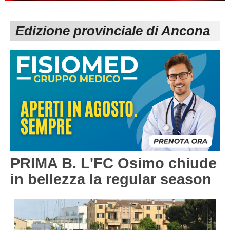
PESARO URBINO
PROMOZIONE
DIRETTA
Edizione provinciale di Ancona
Carica la tua Rosa
1^ CATEGORIA
2^ CATEGORIA
3^ CATEGORIA
GIOVANILI
PRIMA B. L'FC Osimo chiude
in bellezza la regular season