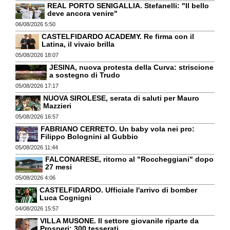
REAL PORTO SENIGALLIA. Stefanelli: "Il bello
deve ancora venire"
06/08/2026 5:50
CASTELFIDARDO ACADEMY. Re firma con il
Latina, il vivaio brilla
05/08/2026 18:07
JESINA, nuova protesta della Curva: striscione
a sostegno di Trudo
05/08/2026 17:17
NUOVA SIROLESE, serata di saluti per Mauro
Mazzieri
05/08/2026 16:57
FABRIANO CERRETO. Un baby vola nei pro:
Filippo Bolognini al Gubbio
05/08/2026 11:44
FALCONARESE, ritorno al "Roccheggiani" dopo
27 mesi
05/08/2026 4:06
CASTELFIDARDO. Ufficiale l'arrivo di bomber
Luca Cognigni
04/08/2026 15:57
VILLA MUSONE. Il settore giovanile riparte da
Prosperi: 300 tesserati