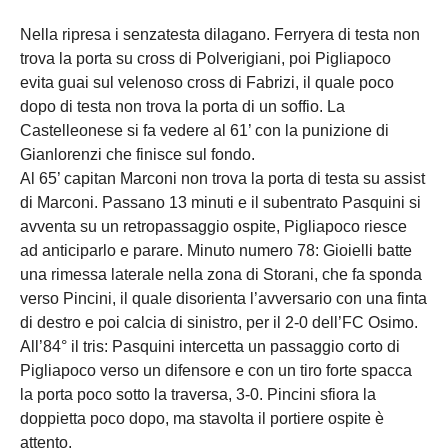
Nella ripresa i senzatesta dilagano. Ferryera di testa non
trova la porta su cross di Polverigiani, poi Pigliapoco
evita guai sul velenoso cross di Fabrizi, il quale poco
dopo di testa non trova la porta di un soffio. La
Castelleonese si fa vedere al 61’ con la punizione di
Gianlorenzi che finisce sul fondo.
Al 65’ capitan Marconi non trova la porta di testa su assist
di Marconi. Passano 13 minuti e il subentrato Pasquini si
avventa su un retropassaggio ospite, Pigliapoco riesce
ad anticiparlo e parare. Minuto numero 78: Gioielli batte
una rimessa laterale nella zona di Storani, che fa sponda
verso Pincini, il quale disorienta l’avversario con una finta
di destro e poi calcia di sinistro, per il 2-0 dell’FC Osimo.
All’84° il tris: Pasquini intercetta un passaggio corto di
Pigliapoco verso un difensore e con un tiro forte spacca
la porta poco sotto la traversa, 3-0. Pincini sfiora la
doppietta poco dopo, ma stavolta il portiere ospite è
attento.