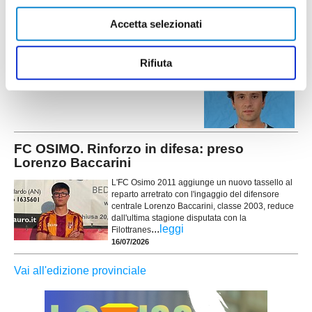
16/07/2026
Accetta selezionati
NUOVA SIROLESE. Sei nuovi innesti per
alzare l'asticella
Rifiuta
...
leggi
16/07/2026
FC OSIMO. Rinforzo in difesa: preso
Lorenzo Baccarini
L'FC Osimo 2011 aggiunge un nuovo tassello al
reparto arretrato con l'ingaggio del difensore
centrale Lorenzo Baccarini, classe 2003, reduce
dall'ultima stagione disputata con la
...
leggi
Filottranes
16/07/2026
Vai all'edizione provinciale