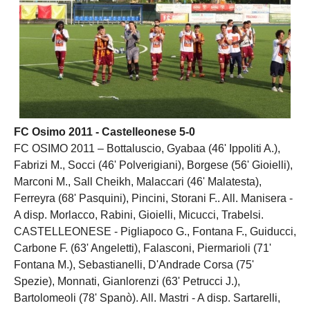
FC Osimo 2011 - Castelleonese 5-0
FC OSIMO 2011 – Bottaluscio, Gyabaa (46' Ippoliti A.),
Fabrizi M., Socci (46' Polverigiani), Borgese (56' Gioielli),
Marconi M., Sall Cheikh, Malaccari (46' Malatesta),
Ferreyra (68' Pasquini), Pincini, Storani F.. All. Manisera -
A disp. Morlacco, Rabini, Gioielli, Micucci, Trabelsi.
CASTELLEONESE - Pigliapoco G., Fontana F., Guiducci,
Carbone F. (63' Angeletti), Falasconi, Piermarioli (71'
Fontana M.), Sebastianelli, D'Andrade Corsa (75'
Spezie), Monnati, Gianlorenzi (63' Petrucci J.),
Bartolomeoli (78' Spanò). All. Mastri - A disp. Sartarelli,