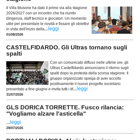
Il Villa Musone ha dato il primo via alla stagione
2026/2027 con un incontro che ha riunito
dirigenza, staff tecnico e giocatori. Un momento
utile per presentare le novità e fissare gli obiettivi
...
leggi
in vista dell'inizio della
01/08/2026
CASTELFIDARDO. Gli Ultras tornano sugli
spalti
Con un comunicato diffuso nelle ultime ore, gli
Ultras Castelfidardo annunciano il ritorno sugli
spalti dopo la protesta della scorsa stagione. Il
gruppo organizzato spiega di aver accolto
positivamente il nuovo progetto societario
...
leggi
presentato a fine giugno e invita tutti i tif
31/07/2026
GLS DORICA TORRETTE. Fusco rilancia:
"Vogliamo alzare l'asticella"
...
leggi
28/07/2026