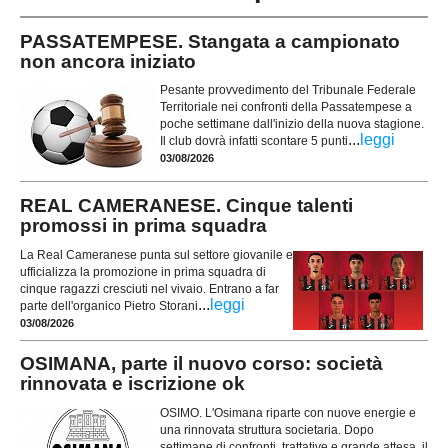
PASSATEMPESE. Stangata a campionato
non ancora iniziato
Pesante provvedimento del Tribunale Federale
Territoriale nei confronti della Passatempese a
poche settimane dall'inizio della nuova stagione.
...
leggi
Il club dovrà infatti scontare 5 punti
03/08/2026
REAL CAMERANESE. Cinque talenti
promossi in prima squadra
La Real Cameranese punta sul settore giovanile e
ufficializza la promozione in prima squadra di
cinque ragazzi cresciuti nel vivaio. Entrano a far
...
leggi
parte dell'organico Pietro Storani
03/08/2026
OSIMANA, parte il nuovo corso: società
rinnovata e iscrizione ok
OSIMO. L'Osimana riparte con nuove energie e
una rinnovata struttura societaria. Dopo
settimane di confronti, trattative e grande attesa, il