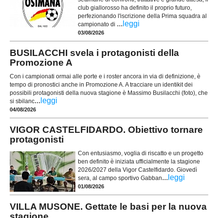
club giallorosso ha definito il proprio futuro,
perfezionando l'iscrizione della Prima squadra al
...
leggi
campionato di
03/08/2026
BUSILACCHI svela i protagonisti della
Promozione A
Con i campionati ormai alle porte e i roster ancora in via di definizione, è
tempo di pronostici anche in Promozione A. A tracciare un identikit dei
possibili protagonisti della nuova stagione è Massimo Busilacchi (foto), che
...
leggi
si sbilanc
04/08/2026
VIGOR CASTELFIDARDO. Obiettivo tornare
protagonisti
Con entusiasmo, voglia di riscatto e un progetto
ben definito è iniziata ufficialmente la stagione
2026/2027 della Vigor Castelfidardo. Giovedì
...
leggi
sera, al campo sportivo Gabban
01/08/2026
VILLA MUSONE. Gettate le basi per la nuova
stagione