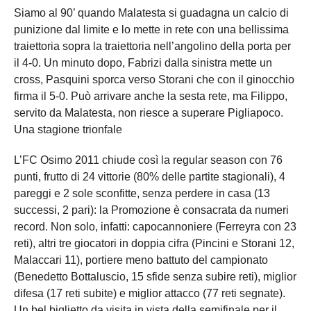
Siamo al 90’ quando Malatesta si guadagna un calcio di
punizione dal limite e lo mette in rete con una bellissima
traiettoria sopra la traiettoria nell’angolino della porta per
il 4-0. Un minuto dopo, Fabrizi dalla sinistra mette un
cross, Pasquini sporca verso Storani che con il ginocchio
firma il 5-0. Può arrivare anche la sesta rete, ma Filippo,
servito da Malatesta, non riesce a superare Pigliapoco.
Una stagione trionfale
L’FC Osimo 2011 chiude così la regular season con 76
punti, frutto di 24 vittorie (80% delle partite stagionali), 4
pareggi e 2 sole sconfitte, senza perdere in casa (13
successi, 2 pari): la Promozione è consacrata da numeri
record. Non solo, infatti: capocannoniere (Ferreyra con 23
reti), altri tre giocatori in doppia cifra (Pincini e Storani 12,
Malaccari 11), portiere meno battuto del campionato
(Benedetto Bottaluscio, 15 sfide senza subire reti), miglior
difesa (17 reti subite) e miglior attacco (77 reti segnate).
Un bel biglietto da visita in vista della semifinale per il