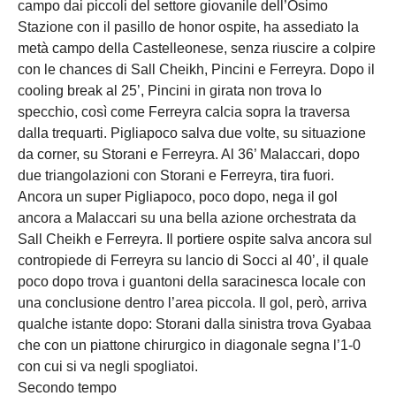
campo dai piccoli del settore giovanile dell’Osimo
Stazione con il pasillo de honor ospite, ha assediato la
metà campo della Castelleonese, senza riuscire a colpire
con le chances di Sall Cheikh, Pincini e Ferreyra. Dopo il
cooling break al 25’, Pincini in girata non trova lo
specchio, così come Ferreyra calcia sopra la traversa
dalla trequarti. Pigliapoco salva due volte, su situazione
da corner, su Storani e Ferreyra. Al 36’ Malaccari, dopo
due triangolazioni con Storani e Ferreyra, tira fuori.
Ancora un super Pigliapoco, poco dopo, nega il gol
ancora a Malaccari su una bella azione orchestrata da
Sall Cheikh e Ferreyra. Il portiere ospite salva ancora sul
contropiede di Ferreyra su lancio di Socci al 40’, il quale
poco dopo trova i guantoni della saracinesca locale con
una conclusione dentro l’area piccola. Il gol, però, arriva
qualche istante dopo: Storani dalla sinistra trova Gyabaa
che con un piattone chirurgico in diagonale segna l’1-0
con cui si va negli spogliatoi.
Secondo tempo